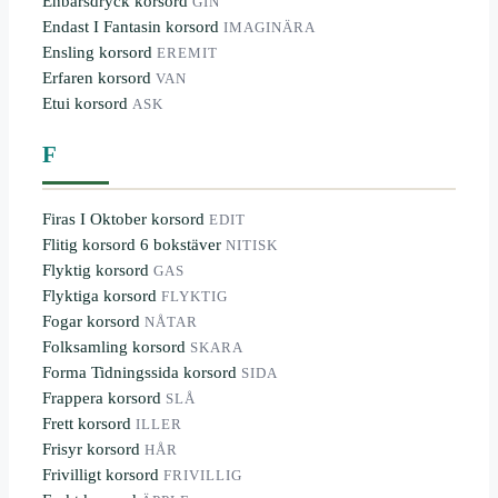
Enbärsdryck korsord
GIN
Endast I Fantasin korsord
IMAGINÄRA
Ensling korsord
EREMIT
Erfaren korsord
VAN
Etui korsord
ASK
F
Firas I Oktober korsord
EDIT
Flitig korsord 6 bokstäver
NITISK
Flyktig korsord
GAS
Flyktiga korsord
FLYKTIG
Fogar korsord
NÅTAR
Folksamling korsord
SKARA
Forma Tidningssida korsord
SIDA
Frappera korsord
SLÅ
Frett korsord
ILLER
Frisyr korsord
HÅR
Frivilligt korsord
FRIVILLIG