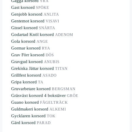
Gagga korsord
YRA
Gast korsord
SPÖKE
Genjobb korsord
ANLITA
Gentemot korsord
VISAVI
Gissel korsord
SNÄRTA
Godartad Knöl korsord
ADENOM
Gola korsord
ANGE
Gormar korsord
RYA
Grav Förr korsord
DÖS
Gravgud korsord
ANUBIS
Grekiska Jättar korsord
TITAN
Grillfest korsord
ASADO
Gripa korsord
TA
Gruvarbetare korsord
BERGSMAN
Gräsväxt korsord 4 bokstäver
GRÖE
Guano korsord
FÅGELTRÄCK
Guldmakeri korsord
ALKEMI
Gycklaren korsord
TOK
Gärd korsord
PARAD