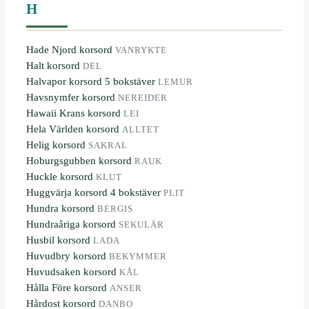
H
Hade Njord korsord
VANRYKTE
Halt korsord
DEL
Halvapor korsord 5 bokstäver
LEMUR
Havsnymfer korsord
NEREIDER
Hawaii Krans korsord
LEI
Hela Världen korsord
ALLTET
Helig korsord
SAKRAL
Hoburgsgubben korsord
RAUK
Huckle korsord
KLUT
Huggvärja korsord 4 bokstäver
PLIT
Hundra korsord
BERGIS
Hundraåriga korsord
SEKULÄR
Husbil korsord
LADA
Huvudbry korsord
BEKYMMER
Huvudsaken korsord
KÅL
Hålla Före korsord
ANSER
Hårdost korsord
DANBO