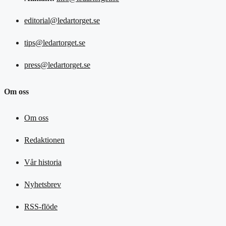
editorial@ledartorget.se
tips@ledartorget.se
press@ledartorget.se
Om oss
Om oss
Redaktionen
Vår historia
Nyhetsbrev
RSS-flöde