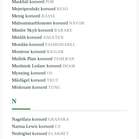
Maskhål korsord
POR
Mejeriprodukt korsord
KESO
Menig korsord
BASSE
Midsommarblomster korsord
NÄVOR
Mindre Skylt korsord
BARARE
Minfält korsord
ANLETEN
Mondän korsord
FASHIONABEL
Monterar korsord
RIGGAR
Mullrik Plats korsord
TEHERAN
Muslimsk Ledare korsord
IMAM
Mynning korsord
OS
Måsfågel korsord
TRUT
Mödosam korsord
TUNG
N
Nagelfara korsord
GRANSKA
Narnia Lewis korsord
CS
Nedrighet korsord
ELAKHET