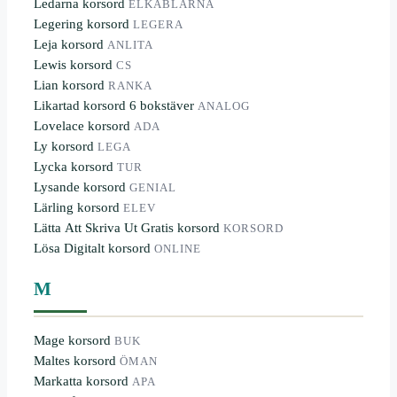
Ledarna korsord
ELKABLARNA
Legering korsord
LEGERA
Leja korsord
ANLITA
Lewis korsord
CS
Lian korsord
RANKA
Likartad korsord 6 bokstäver
ANALOG
Lovelace korsord
ADA
Ly korsord
LEGA
Lycka korsord
TUR
Lysande korsord
GENIAL
Lärling korsord
ELEV
Lätta Att Skriva Ut Gratis korsord
KORSORD
Lösa Digitalt korsord
ONLINE
M
Mage korsord
BUK
Maltes korsord
ÖMAN
Markatta korsord
APA