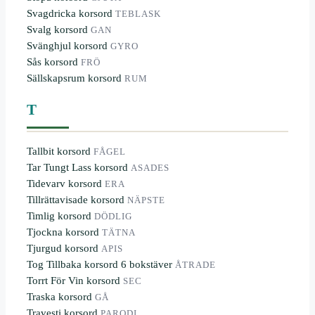
Svagdricka korsord
TEBLASK
Svalg korsord
GAN
Svänghjul korsord
GYRO
Sås korsord
FRÖ
Sällskapsrum korsord
RUM
T
Tallbit korsord
FÅGEL
Tar Tungt Lass korsord
ASADES
Tidevarv korsord
ERA
Tillrättavisade korsord
NÄPSTE
Timlig korsord
DÖDLIG
Tjockna korsord
TÄTNA
Tjurgud korsord
APIS
Tog Tillbaka korsord 6 bokstäver
ÅTRADE
Torrt För Vin korsord
SEC
Traska korsord
GÅ
Travesti korsord
PARODI