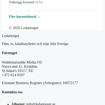
Ynkrygg korsord
MÄH
Fler korsordsord →
© 2026 Ledartorget
Ledartorget
Film, tv, kändisnyheter och nöje från Sverige.
Företaget
Waldemarsudde Media OÜ
Narva mnt 11, Kesklinn
St Julian's 10117, EE
+372 614 0107
Estonian Business Register (Äriregister): 16972177
Kontakta oss
Allmänt:
info@ledartorget.se