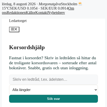
lördag, 8 augusti 2026 ·
Morgonutgåva
Stockholm
15°C
SEK/USD 0.1054 · SEK/EUR 0.0914
Om
oss
Redaktionen
Källor
Kontakt
Nyhetsbrev
Hoppa
Ledartorget
till
innehåll
Meny
Korsordshjälp
Fastnat i korsordet? Skriv in ledtråden så hittar du
de troligaste korsordssvaren – sorterade efter antal
bokstäver. Snabbt, gratis och utan inloggning.
Sök svar