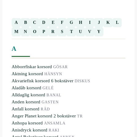
A
B
C
D
E
F
G
H
I
J
K
L
M
N
O
P
R
S
T
U
V
Y
A
Abborrfiskar korsord
GÖSAR
Aktning korsord
HÄNSYN
Akvariefisk korsord 6 bokstäver
DISKUS
Aladåb korsord
GELÉ
Alldaglig korsord
BANAL
Anden korsord
GASTEN
Anfall korsord
RÄD
Anger Planet korsord 2 bokstäver
TR
Anhopa korsord
ANSAMLA
Anisdryck korsord
RAKI
Antal Bokstäver korsord