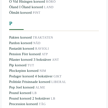
Ö Vid Hisingen korsord
RÖRÖ
Öland I Öland korsord
LAND
Ölmått korsord
PINT
P
Pakten korsord
TRAKTATEN
Pardon korsord
NÅD
Pastarätt korsord
RAVIOLI
Pension Förr korsord
ATP
Pilaster korsord 3 bokstäver
ANT
Pip korsord
TUT
Plockepinn korsord
NIM
Podager korsord 4 bokstäver
GIKT
Politiskt Frisinnade korsord
LIBERAL
Pop Joel korsord
ALME
Pound korsord
LB
Pound korsord 2 bokstäver
LB
Procession korsord
TÅG