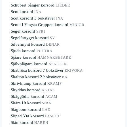
Schubert Sånger korsord
LIEDER
Scot korsord
INA
Scot korsord 3 bokstäver
INA
Scout I Yngsta Gruppen korsord
MINIOR
Segel korsord
SPRI
Segelfartyget korsord
SV
Silvermynt korsord
DENAR
Sjuda korsord
PUTTRA
Sjåare korsord
HAMNARBETARE
Självplågare korsord
ASKETER
Skabrösa korsord 7 bokstäver
EKIVOKA
Skalton korsord 2 bokstäver
BA
Skrivkramp korsord
KRAMP
Skyddas korsord
AKTAS
Skäggödla korsord
AGAM
Skära Ut korsord
SIRA
Slagbom korsord
LAD
Slipad Yta korsord
FASETT
Slån korsord
NAREN