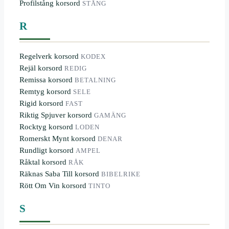
Profilstång korsord
STÅNG
R
Regelverk korsord
KODEX
Rejäl korsord
REDIG
Remissa korsord
BETALNING
Remtyg korsord
SELE
Rigid korsord
FAST
Riktig Spjuver korsord
GAMÄNG
Rocktyg korsord
LODEN
Romerskt Mynt korsord
DENAR
Rundligt korsord
AMPEL
Råktal korsord
RÅK
Räknas Saba Till korsord
BIBELRIKE
Rött Om Vin korsord
TINTO
S