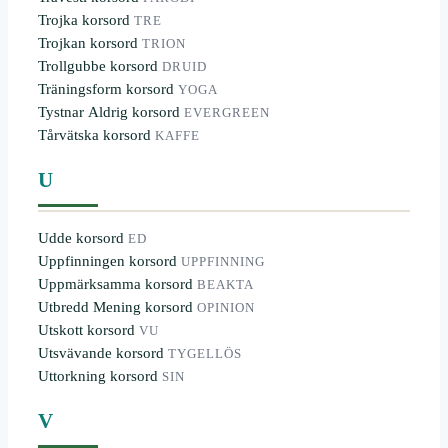
Trojka korsord
TRE
Trojkan korsord
TRION
Trollgubbe korsord
DRUID
Träningsform korsord
YOGA
Tystnar Aldrig korsord
EVERGREEN
Tårvätska korsord
KAFFE
U
Udde korsord
ED
Uppfinningen korsord
UPPFINNING
Uppmärksamma korsord
BEAKTA
Utbredd Mening korsord
OPINION
Utskott korsord
VU
Utsvävande korsord
TYGELLÖS
Uttorkning korsord
SIN
V