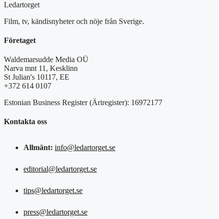
Ledartorget
Film, tv, kändisnyheter och nöje från Sverige.
Företaget
Waldemarsudde Media OÜ
Narva mnt 11, Kesklinn
St Julian's 10117, EE
+372 614 0107
Estonian Business Register (Äriregister): 16972177
Kontakta oss
Allmänt:
info@ledartorget.se
editorial@ledartorget.se
tips@ledartorget.se
press@ledartorget.se