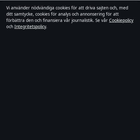
Rättelsepolicy
Vi använder nödvändiga cookies för att driva sajten och, med
ditt samtycke, cookies för analys och annonsering för att
Tillgänglighetsredogörelse
förbättra den och finansiera vår journalistik. Se vår
Cookiepolicy
och
Integritetspolicy
.
Kändisar & integritet
Integritetspolicy
Om Ledartorget i korthet
Ledartorget är en oberoende svensk digital nyhetssajt med fokus på
film, tv, kultur och nöjesnyheter. Varje artikel har en namngiven
byline, granskas av en redaktör och faktagranskas innan publicering.
Vi rättar misstag skyndsamt. Allmänna förfrågningar:
info@ledartorget.se
.
ledartorget.se drivs av Waldemarsudde Media OÜ (Estonian
Business Register (Äriregister): 16972177).
© 2026 ledartorget.se ·
WorldRSS
·
Så verifierar vi vår rapportering