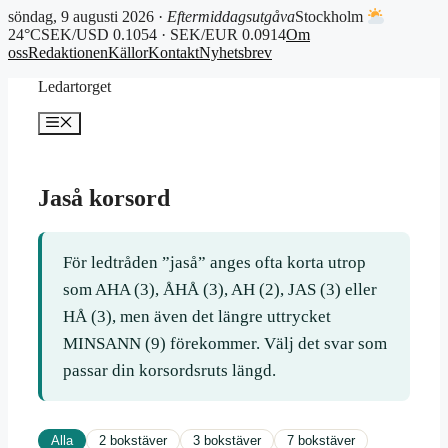
söndag, 9 augusti 2026 ·
Eftermiddagsutgåva
Stockholm
24°C
SEK/USD 0.1054 · SEK/EUR 0.0914
Om
oss
Redaktionen
Källor
Kontakt
Nyhetsbrev
Hoppa
Ledartorget
till
innehåll
Meny
Jaså korsord
För ledtråden ”jaså” anges ofta korta utrop
som AHA (3), ÅHÅ (3), AH (2), JAS (3) eller
HÅ (3), men även det längre uttrycket
MINSANN (9) förekommer. Välj det svar som
passar din korsordsruts längd.
Alla
2 bokstäver
3 bokstäver
7 bokstäver