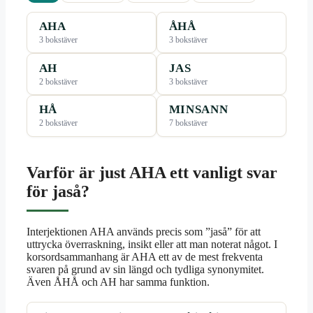
AHA
ÅHÅ
3 bokstäver
3 bokstäver
AH
JAS
2 bokstäver
3 bokstäver
HÅ
MINSANN
2 bokstäver
7 bokstäver
Varför är just AHA ett vanligt svar
för jaså?
Interjektionen AHA används precis som ”jaså” för att
uttrycka överraskning, insikt eller att man noterat något. I
korsordsammanhang är AHA ett av de mest frekventa
svaren på grund av sin längd och tydliga synonymitet.
Även ÅHÅ och AH har samma funktion.