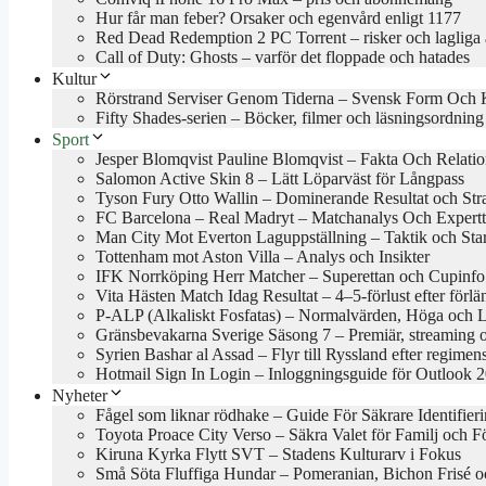
Hur får man feber? Orsaker och egenvård enligt 1177
Red Dead Redemption 2 PC Torrent – risker och lagliga a
Call of Duty: Ghosts – varför det floppade och hatades
Kultur
Rörstrand Serviser Genom Tiderna – Svensk Form Och 
Fifty Shades-serien – Böcker, filmer och läsningsordning
Sport
Jesper Blomqvist Pauline Blomqvist – Fakta Och Relati
Salomon Active Skin 8 – Lätt Löparväst för Långpass
Tyson Fury Otto Wallin – Dominerande Resultat och Stra
FC Barcelona – Real Madryt – Matchanalys Och Expertt
Man City Mot Everton Laguppställning – Taktik och Star
Tottenham mot Aston Villa – Analys och Insikter
IFK Norrköping Herr Matcher – Superettan och Cupinfo
Vita Hästen Match Idag Resultat – 4–5-förlust efter förl
P-ALP (Alkaliskt Fosfatas) – Normalvärden, Höga och 
Gränsbevakarna Sverige Säsong 7 – Premiär, streaming 
Syrien Bashar al Assad – Flyr till Ryssland efter regimens
Hotmail Sign In Login – Inloggningsguide för Outlook 
Nyheter
Fågel som liknar rödhake – Guide För Säkrare Identifier
Toyota Proace City Verso – Säkra Valet för Familj och F
Kiruna Kyrka Flytt SVT – Stadens Kulturarv i Fokus
Små Söta Fluffiga Hundar – Pomeranian, Bichon Frisé o