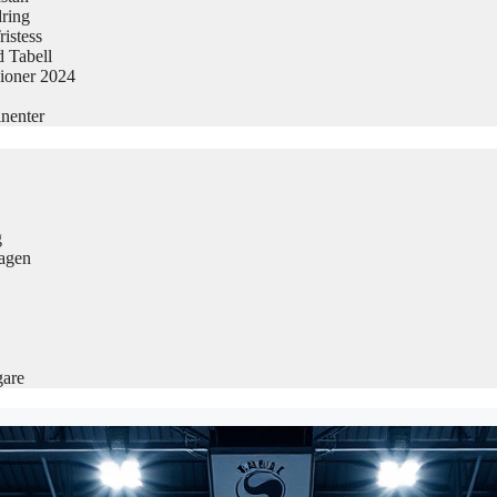
dring
istess
 Tabell
sioner 2024
nenter
g
Dagen
gare