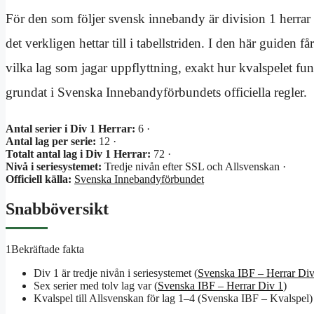
För den som följer svensk innebandy är division 1 herrar 
det verkligen hettar till i tabellstriden. I den här guiden
vilka lag som jagar uppflyttning, exakt hur kvalspelet fung
grundat i Svenska Innebandyförbundets officiella regler.
Antal serier i Div 1 Herrar:
6 ·
Antal lag per serie:
12 ·
Totalt antal lag i Div 1 Herrar:
72 ·
Nivå i seriesystemet:
Tredje nivån efter SSL och Allsvenskan ·
Officiell källa:
Svenska Innebandyförbundet
Snabböversikt
1
Bekräftade fakta
Div 1 är tredje nivån i seriesystemet (
Svenska IBF – Herrar Div
Sex serier med tolv lag var (
Svenska IBF – Herrar Div 1
)
Kvalspel till Allsvenskan för lag 1–4 (Svenska IBF – Kvalspel)