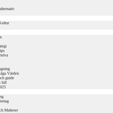
lternativ
Kultur
on
tegi
ips
telva
ängning
Låga Värden
och guide
 fall
2025
ing
öretag
ch Malteser