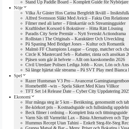
Stand Up Paddle Board – Komplett Guide för Nybörjare
Nöje
Vilka Är Gäster Hos Carina Bergfeldt Ikväll – Insiktsful
Alfred Svensson Släkt Med Avicii – Fakta Om Relatione
Filmer med ali larter – Filmkarriär och Streamingguider
Kraftlöshet Korsord 6 Bokstäver – Hitta Rätt Lösning
Paradis City Serie Premiär – Nytt Svenskt Actiondrama
Rollistan i The Originals – Karaktärer Och Utveckling
På Spaning Med Bridget Jones – Kultur och Romantik
Malmö FF Champions League – Grupp, matcher och cha
Circle K Mastercard Seb – Rabatter, ränta och ansökan 
Pjäsen som går åt helvete – Allt om kaoskomedin 2026
Civil Utredare Polisen Lediga Jobb – Krav, Lön och An
Så länge hjärtat slår streama – På SVT Play med Bianca
Spel
Razer Huntsman V3 Pro – Avancerat Gamingtangentbor
Homebet88 –win – Spela Säkert Med Klara Villkor
TFT Set 14 Release Date – Cyber City Uppdatering 202
Ekonomi
Hur många steg är 5 km – Beräkning, genomsnitt och tab
Be-körkort pris – Kostnadsguide och fullständig uppdeln
Beck filmer i ordning – Komplett lista och tittningsguide
Varm Sås till Varmrökt Lax – Bästa Alternativen och Tip
Hummus Recept Utan Tahini – Enkelt Steg-för-Steg Rec
Grappa Matsal & Bar – Meny, Priser och Bokatips i Vasa