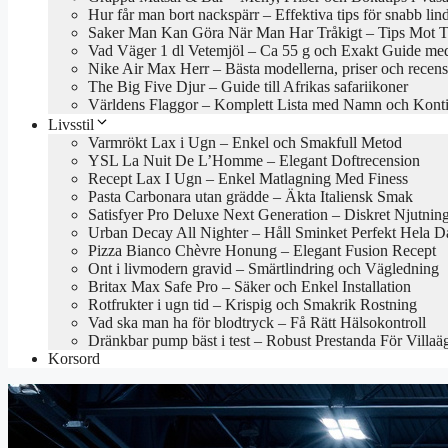
Hur får man bort nackspärr – Effektiva tips för snabb lin
Saker Man Kan Göra När Man Har Tråkigt – Tips Mot Tr
Vad Väger 1 dl Vetemjöl – Ca 55 g och Exakt Guide med
Nike Air Max Herr – Bästa modellerna, priser och recen
The Big Five Djur – Guide till Afrikas safariikoner
Världens Flaggor – Komplett Lista med Namn och Konti
Livsstil
Varmrökt Lax i Ugn – Enkel och Smakfull Metod
YSL La Nuit De L’Homme – Elegant Doftrecension
Recept Lax I Ugn – Enkel Matlagning Med Finess
Pasta Carbonara utan grädde – Äkta Italiensk Smak
Satisfyer Pro Deluxe Next Generation – Diskret Njutnin
Urban Decay All Nighter – Håll Sminket Perfekt Hela 
Pizza Bianco Chèvre Honung – Elegant Fusion Recept
Ont i livmodern gravid – Smärtlindring och Vägledning
Britax Max Safe Pro – Säker och Enkel Installation
Rotfrukter i ugn tid – Krispig och Smakrik Rostning
Vad ska man ha för blodtryck – Få Rätt Hälsokontroll
Dränkbar pump bäst i test – Robust Prestanda För Villaä
Korsord