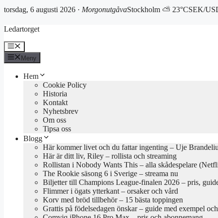
torsdag, 6 augusti 2026 ·
Morgonutgåva
Stockholm ⛅ 23°C
SEK/USD
Hoppa
Ledartorget
till
innehåll
Meny
Meny
Hem
Cookie Policy
Historia
Kontakt
Nyhetsbrev
Om oss
Tipsa oss
Blogg
Här kommer livet och du fattar ingenting – Uje Brandeli
Här är ditt liv, Riley – rollista och streaming
Rollistan i Nobody Wants This – alla skådespelare (Netfl
The Rookie säsong 6 i Sverige – streama nu
Biljetter till Champions League-finalen 2026 – pris, guid
Flimmer i ögats ytterkant – orsaker och vård
Korv med bröd tillbehör – 15 bästa toppingen
Grattis på födelsedagen önskar – guide med exempel och 
Comviq iPhone 16 Pro Max – pris och abonnemang