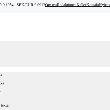
 0.1054 · SEK/EUR 0.0912
Om oss
Redaktionen
Källor
Kontakt
Nyhets
us
ix)
e
texter