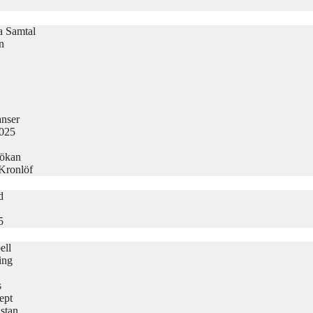
la Samtal
n
nser
2025
sökan
 Kronlöf
d
5
ell
ing
s
ept
stan