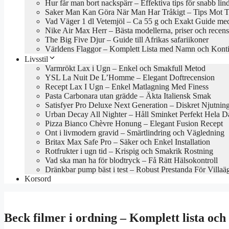
Hur får man bort nackspärr – Effektiva tips för snabb lin
Saker Man Kan Göra När Man Har Tråkigt – Tips Mot Tr
Vad Väger 1 dl Vetemjöl – Ca 55 g och Exakt Guide med
Nike Air Max Herr – Bästa modellerna, priser och recen
The Big Five Djur – Guide till Afrikas safariikoner
Världens Flaggor – Komplett Lista med Namn och Konti
Livsstil
Varmrökt Lax i Ugn – Enkel och Smakfull Metod
YSL La Nuit De L’Homme – Elegant Doftrecension
Recept Lax I Ugn – Enkel Matlagning Med Finess
Pasta Carbonara utan grädde – Äkta Italiensk Smak
Satisfyer Pro Deluxe Next Generation – Diskret Njutnin
Urban Decay All Nighter – Håll Sminket Perfekt Hela 
Pizza Bianco Chèvre Honung – Elegant Fusion Recept
Ont i livmodern gravid – Smärtlindring och Vägledning
Britax Max Safe Pro – Säker och Enkel Installation
Rotfrukter i ugn tid – Krispig och Smakrik Rostning
Vad ska man ha för blodtryck – Få Rätt Hälsokontroll
Dränkbar pump bäst i test – Robust Prestanda För Villaä
Korsord
Beck filmer i ordning – Komplett lista och 