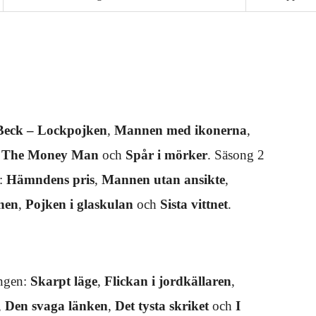
Beck – Lockpojken
,
Mannen med ikonerna
,
,
The Money Man
och
Spår i mörker
. Säsong 2
2:
Hämndens pris
,
Mannen utan ansikte
,
nen
,
Pojken i glaskulan
och
Sista vittnet
.
ongen:
Skarpt läge
,
Flickan i jordkällaren
,
,
Den svaga länken
,
Det tysta skriket
och
I