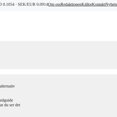
 0.1054 · SEK/EUR 0.0914
Om oss
Redaktionen
Källor
Kontakt
Nyhets
lternativ
årdguide
r du ser det