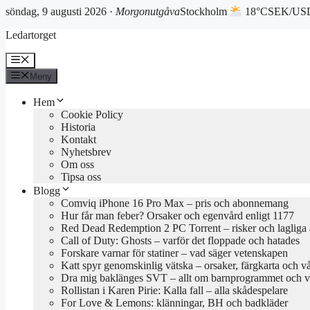
söndag, 9 augusti 2026 ·
Morgonutgåva
Stockholm
18°C
SEK/USD
Hoppa
Ledartorget
till
innehåll
Meny
Meny
Hem
Cookie Policy
Historia
Kontakt
Nyhetsbrev
Om oss
Tipsa oss
Blogg
Comviq iPhone 16 Pro Max – pris och abonnemang
Hur får man feber? Orsaker och egenvård enligt 1177
Red Dead Redemption 2 PC Torrent – risker och lagliga a
Call of Duty: Ghosts – varför det floppade och hatades
Forskare varnar för statiner – vad säger vetenskapen
Katt spyr genomskinlig vätska – orsaker, färgkarta och v
Dra mig baklänges SVT – allt om barnprogrammet och va
Rollistan i Karen Pirie: Kalla fall – alla skådespelare
For Love & Lemons: klänningar, BH och badkläder