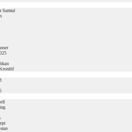
la Samtal
n
nser
2025
sökan
 Kronlöf
d
5
ell
ing
s
ept
stan