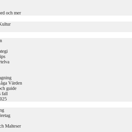
ord och mer
Kultur
on
tegi
ips
telva
ängning
Låga Värden
och guide
 fall
2025
ing
öretag
ch Malteser