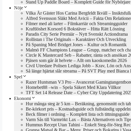
Stand Up Paddle Board – Komplett Guide för Nybörjare
Nöje
Vilka Är Gäster Hos Carina Bergfeldt Ikväll – Insiktsful
Alfred Svensson Släkt Med Avicii – Fakta Om Relatione
Filmer med ali larter – Filmkarriär och Streamingguider
Kraftlöshet Korsord 6 Bokstäver – Hitta Rätt Lösning
Paradis City Serie Premiär – Nytt Svenskt Actiondrama
Rollistan i The Originals – Karaktärer Och Utveckling
På Spaning Med Bridget Jones – Kultur och Romantik
Malmö FF Champions League – Grupp, matcher och cha
Circle K Mastercard Seb – Rabatter, ränta och ansökan 
Pjäsen som går åt helvete – Allt om kaoskomedin 2026
Civil Utredare Polisen Lediga Jobb – Krav, Lön och An
Så länge hjärtat slår streama – På SVT Play med Bianca
Spel
Razer Huntsman V3 Pro – Avancerat Gamingtangentbor
Homebet88 –win – Spela Säkert Med Klara Villkor
TFT Set 14 Release Date – Cyber City Uppdatering 202
Ekonomi
Hur många steg är 5 km – Beräkning, genomsnitt och tab
Be-körkort pris – Kostnadsguide och fullständig uppdeln
Beck filmer i ordning – Komplett lista och tittningsguide
Varm Sås till Varmrökt Lax – Bästa Alternativen och Tip
Hummus Recept Utan Tahini – Enkelt Steg-för-Steg Rec
Grappa Matsal & Bar – Meny, Priser och Bokatips i Vasa