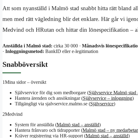
Att som nyanställd i Malmö stad snabbt hitta rätt bland a
men med rätt vägledning blir det enklare. Här går vi ige
Medvind och HRutan och hittar din lönespecifikation – a
Anställda i Malmö stad:
cirka 30 000 ·
Månadsvis lönespecifikatio
·
Inloggningsmetod:
BankID eller e-legitimation
Snabböversikt
1
Mina sidor – översikt
Självservice för dig som medborgare (
Självservice Malmö stad 
Hantera ärenden och ansökningar (
Självservice – inloggning
)
Tillgängligt via sjalvservice.malmo.se (
Självservice
)
2
Medvind
System för anställda (
Malmö stad – anställd
)
Hantera frånvaro och tidrapporter (
Malmö stad – ny medarbeta
Kräver registrering via HR-support (
Malmö stad – anställd
)