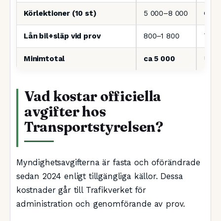
Körlektioner (10 st)
5 000–8 000
Gene
Lån bil+släp vid prov
800–1 800
Tillv
Minimtotal
ca 5 000
Utan
Vad kostar officiella
avgifter hos
Transportstyrelsen?
Myndighetsavgifterna är fasta och oförändrade
sedan 2024 enligt tillgängliga källor. Dessa
kostnader går till Trafikverket för
administration och genomförande av prov.