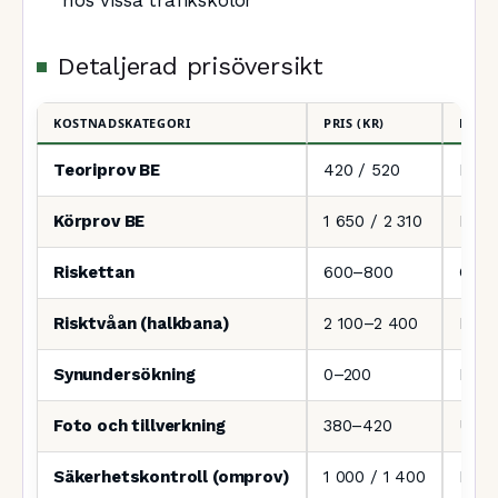
Detaljerad prisöversikt
KOSTNADSKATEGORI
PRIS (KR)
NOTE
Teoriprov BE
420 / 520
Dagt
Körprov BE
1 650 / 2 310
Dagt
Riskettan
600–800
Oblig
Risktvåan (halkbana)
2 100–2 400
Prak
Synundersökning
0–200
Hos 
Foto och tillverkning
380–420
Upps
Säkerhetskontroll (omprov)
1 000 / 1 400
Dagt