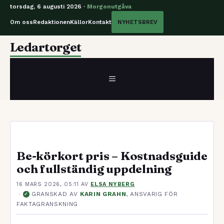
torsdag, 6 augusti 2026 ·
Morgonutgåva
Om oss
Redaktionen
Källor
Kontakt
NYHETSBREV
Hoppa
Ledartorget
till
innehåll
MENY
Be-körkort pris – Kostnadsguide
och fullständig uppdelning
16 MARS 2026, 05:11
AV
ELSA NYBERG
·
GRANSKAD AV
KARIN GRAHN
, ANSVARIG FÖR
✓
FAKTAGRANSKNING