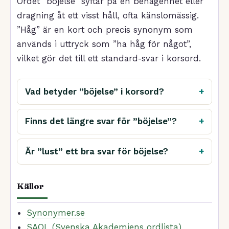
Ordet ”böjelse” syftar på en benägenhet eller
dragning åt ett visst håll, ofta känslomässig.
”Håg” är en kort och precis synonym som
används i uttryck som ”ha håg för något”,
vilket gör det till ett standard-svar i korsord.
Vad betyder ”böjelse” i korsord?
Finns det längre svar för ”böjelse”?
Är ”lust” ett bra svar för böjelse?
Källor
Synonymer.se
SAOL (Svenska Akademiens ordlista)