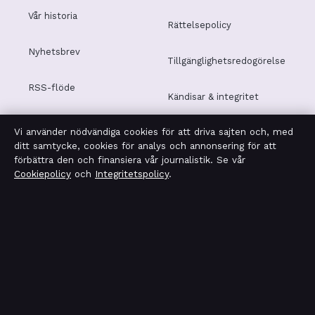
Vår historia
Rättelsepolicy
Nyhetsbrev
Tillgänglighetsredogörelse
RSS-flöde
Kändisar & integritet
Vi använder nödvändiga cookies för att driva sajten och, med
Integritetspolicy
ditt samtycke, cookies för analys och annonsering för att
förbättra den och finansiera vår journalistik. Se vår
Cookiepolicy
och
Integritetspolicy
.
OM LEDARTORGET I KORTHET
Ledartorget är en oberoende svensk digital nyhetssajt
med fokus på film, tv, kultur och nöjesnyheter. Varje
artikel har en namngiven byline, granskas av en redaktör
och faktagranskas innan publicering.
Vi rättar misstag skyndsamt. Allmänna förfrågningar: