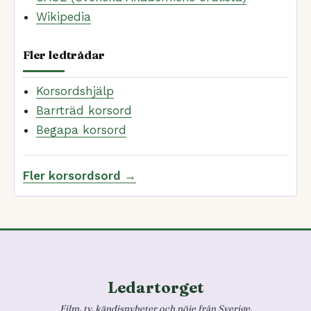
Wikipedia
Fler ledtrådar
Korsordshjälp
Barrträd korsord
Begapa korsord
Fler korsordsord →
Ledartorget
Film, tv, kändisnyheter och nöje från Sverige.