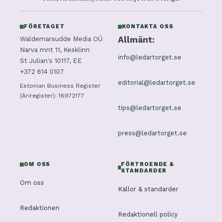
FÖRETAGET
KONTAKTA OSS
Allmänt:
Waldemarsudde Media OÜ
Narva mnt 11, Kesklinn
info@ledartorget.se
St Julian's 10117, EE
+372 614 0107
editorial@ledartorget.se
Estonian Business Register
(Äriregister): 16972177
tips@ledartorget.se
press@ledartorget.se
OM OSS
FÖRTROENDE &
STANDARDER
Om oss
Källor & standarder
Redaktionen
Redaktionell policy