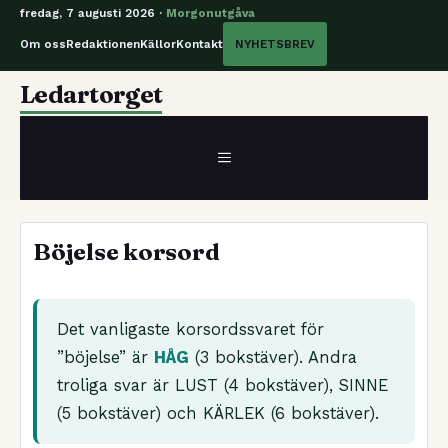
fredag, 7 augusti 2026 ·
Morgonutgåva
Om oss
Redaktionen
Källor
Kontakt
NYHETSBREV
Hoppa
Ledartorget
till
innehåll
MENY
Böjelse korsord
Det vanligaste korsordssvaret för
”böjelse” är
HÅG
(3 bokstäver). Andra
troliga svar är LUST (4 bokstäver), SINNE
(5 bokstäver) och KÄRLEK (6 bokstäver).