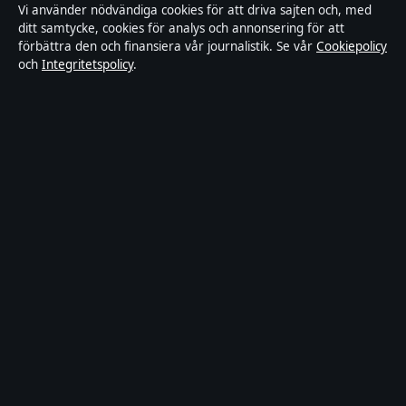
Vi använder nödvändiga cookies för att driva sajten och, med
ditt samtycke, cookies för analys och annonsering för att
Tillgänglighetsredogörelse
förbättra den och finansiera vår journalistik. Se vår
Cookiepolicy
och
Integritetspolicy
.
Kändisar & integritet
Integritetspolicy
Om Ledartorget i korthet
Ledartorget är en oberoende svensk digital nyhetssajt med fokus på
film, tv, kultur och nöjesnyheter. Varje artikel har en namngiven
byline, granskas av en redaktör och faktagranskas innan publicering.
Vi rättar misstag skyndsamt. Allmänna förfrågningar:
info@ledartorget.se
.
ledartorget.se drivs av Waldemarsudde Media OÜ (Estonian
Business Register (Äriregister): 16972177).
© 2026 ledartorget.se ·
WorldRSS
·
Så verifierar vi vår rapportering