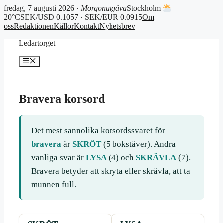
fredag, 7 augusti 2026 ·
Morgonutgåva
Stockholm
20°C
SEK/USD 0.1057 · SEK/EUR 0.0915
Om
oss
Redaktionen
Källor
Kontakt
Nyhetsbrev
Hoppa
Ledartorget
till
innehåll
Meny
Bravera korsord
Det mest sannolika korsordssvaret för
bravera
är
SKRÖT
(5 bokstäver). Andra
vanliga svar är
LYSA
(4) och
SKRÄVLA
(7).
Bravera betyder att skryta eller skrävla, att ta
munnen full.