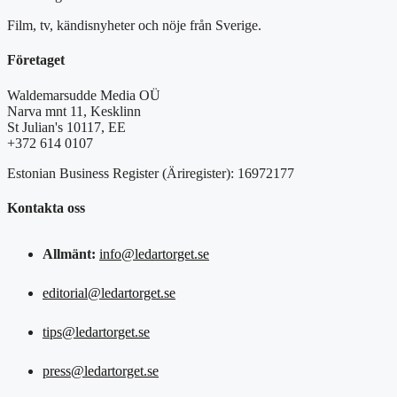
Film, tv, kändisnyheter och nöje från Sverige.
Företaget
Waldemarsudde Media OÜ
Narva mnt 11, Kesklinn
St Julian's 10117, EE
+372 614 0107
Estonian Business Register (Äriregister): 16972177
Kontakta oss
Allmänt:
info@ledartorget.se
editorial@ledartorget.se
tips@ledartorget.se
press@ledartorget.se