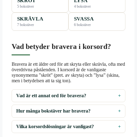
SKRÖT
LYSA
5 bokstäver
4 bokstäver
SKRÄVLA
SVASSA
7 bokstäver
6 bokstäver
Vad betyder bravera i korsord?
Bravera är ett äldre ord för att skryta eller skrävla, ofta med
överdrivna påståenden. I korsord är de vanligaste
synonymerna ”skröt” (pret. av skryta) och ”lysa” (skina,
men i betydelsen att ta sig ton).
Vad är ett annat ord för bravera?
Hur många bokstäver har bravera?
Vilka korsordslösningar är vanligast?