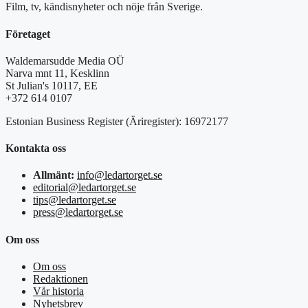
Film, tv, kändisnyheter och nöje från Sverige.
Företaget
Waldemarsudde Media OÜ
Narva mnt 11, Kesklinn
St Julian's 10117, EE
+372 614 0107
Estonian Business Register (Äriregister): 16972177
Kontakta oss
Allmänt:
info@ledartorget.se
editorial@ledartorget.se
tips@ledartorget.se
press@ledartorget.se
Om oss
Om oss
Redaktionen
Vår historia
Nyhetsbrev