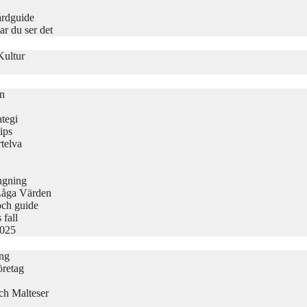
årdguide
r du ser det
Kultur
on
tegi
ips
telva
ängning
Låga Värden
och guide
 fall
2025
ing
öretag
ch Malteser