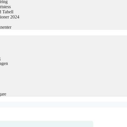
dring
istess
 Tabell
sioner 2024
nenter
g
Dagen
gare