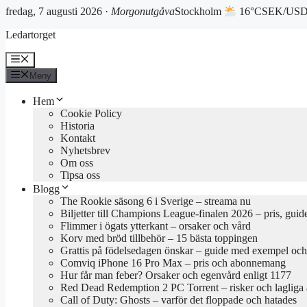
fredag, 7 augusti 2026 ·
Morgonutgåva
Stockholm
16°C
SEK/USD 
Hoppa
Ledartorget
till
innehåll
Meny
Meny
Hem
Cookie Policy
Historia
Kontakt
Nyhetsbrev
Om oss
Tipsa oss
Blogg
The Rookie säsong 6 i Sverige – streama nu
Biljetter till Champions League-finalen 2026 – pris, guid
Flimmer i ögats ytterkant – orsaker och vård
Korv med bröd tillbehör – 15 bästa toppingen
Grattis på födelsedagen önskar – guide med exempel och 
Comviq iPhone 16 Pro Max – pris och abonnemang
Hur får man feber? Orsaker och egenvård enligt 1177
Red Dead Redemption 2 PC Torrent – risker och lagliga a
Call of Duty: Ghosts – varför det floppade och hatades