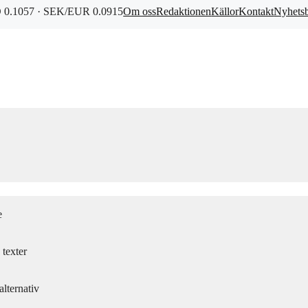
0.1057 · SEK/EUR 0.0915
Om oss
Redaktionen
Källor
Kontakt
Nyhets
e
texter
lternativ