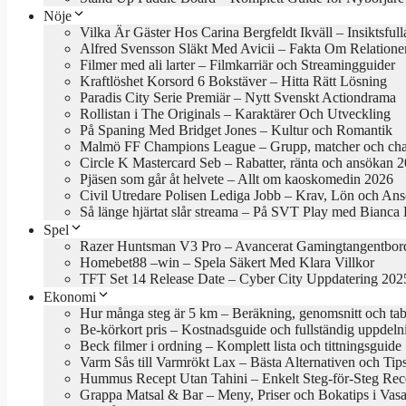
Nöje
Vilka Är Gäster Hos Carina Bergfeldt Ikväll – Insiktsful
Alfred Svensson Släkt Med Avicii – Fakta Om Relatione
Filmer med ali larter – Filmkarriär och Streamingguider
Kraftlöshet Korsord 6 Bokstäver – Hitta Rätt Lösning
Paradis City Serie Premiär – Nytt Svenskt Actiondrama
Rollistan i The Originals – Karaktärer Och Utveckling
På Spaning Med Bridget Jones – Kultur och Romantik
Malmö FF Champions League – Grupp, matcher och cha
Circle K Mastercard Seb – Rabatter, ränta och ansökan 
Pjäsen som går åt helvete – Allt om kaoskomedin 2026
Civil Utredare Polisen Lediga Jobb – Krav, Lön och An
Så länge hjärtat slår streama – På SVT Play med Bianca
Spel
Razer Huntsman V3 Pro – Avancerat Gamingtangentbor
Homebet88 –win – Spela Säkert Med Klara Villkor
TFT Set 14 Release Date – Cyber City Uppdatering 202
Ekonomi
Hur många steg är 5 km – Beräkning, genomsnitt och tab
Be-körkort pris – Kostnadsguide och fullständig uppdeln
Beck filmer i ordning – Komplett lista och tittningsguide
Varm Sås till Varmrökt Lax – Bästa Alternativen och Tip
Hummus Recept Utan Tahini – Enkelt Steg-för-Steg Rec
Grappa Matsal & Bar – Meny, Priser och Bokatips i Vasa