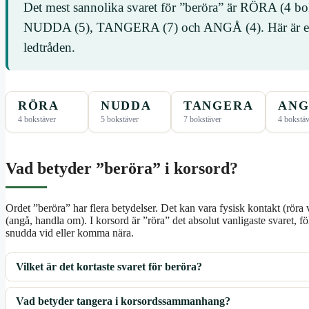
Det mest sannolika svaret för ”beröra” är RÖRA (4 bok
NUDDA (5), TANGERA (7) och ANGÅ (4). Här är en li
ledtråden.
RÖRA
NUDDA
TANGERA
AN
4 bokstäver
5 bokstäver
7 bokstäver
4 bokstäv
Vad betyder ”beröra” i korsord?
Ordet ”beröra” har flera betydelser. Det kan vara fysisk kontakt (röra 
(angå, handla om). I korsord är ”röra” det absolut vanligaste svaret, f
snudda vid eller komma nära.
Vilket är det kortaste svaret för beröra?
Vad betyder tangera i korsordssammanhang?