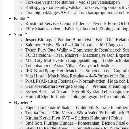
Forskare varnar för statiner – vad säger vetenskapen
Katt spyr genomskinlig vätska – orsaker, färgkarta och v
Dra mig baklänges SVT – allt om barnprogrammet och va
Kultur
Rörstrand Serviser Genom Tiderna – Svensk Form Och 
Fifty Shades-serien – Böcker, filmer och läsningsordning
Sport
Jesper Blomqvist Pauline Blomqvist – Fakta Och Relati
Salomon Active Skin 8 – Lätt Löparväst för Långpass
Tyson Fury Otto Wallin – Dominerande Resultat och Stra
FC Barcelona – Real Madryt – Matchanalys Och Expertt
Man City Mot Everton Laguppställning – Taktik och Star
Tottenham mot Aston Villa – Analys och Insikter
IFK Norrköping Herr Matcher – Superettan och Cupinfo
Vita Hästen Match Idag Resultat – 4–5-förlust efter förl
P-ALP (Alkaliskt Fosfatas) – Normalvärden, Höga och 
Gränsbevakarna Sverige Säsong 7 – Premiär, streaming 
Syrien Bashar al Assad – Flyr till Ryssland efter regimens
Hotmail Sign In Login – Inloggningsguide för Outlook 
Nyheter
Fågel som liknar rödhake – Guide För Säkrare Identifier
Toyota Proace City Verso – Säkra Valet för Familj och F
Kiruna Kyrka Flytt SVT – Stadens Kulturarv i Fokus
Små Söta Fluffiga Hundar – Pomeranian, Bichon Frisé o
Stand Up Paddle Board – Komplett Guide för Nybörjare