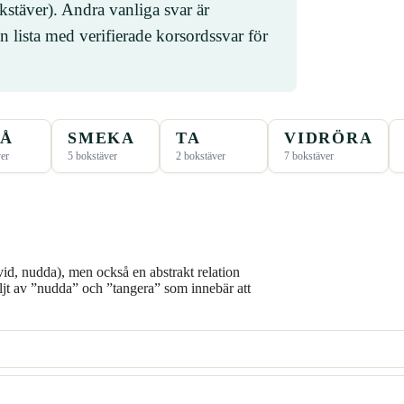
stäver). Andra vanliga svar är
sta med verifierade korsordssvar för
GÅ
SMEKA
TA
VIDRÖRA
er
5 bokstäver
2 bokstäver
7 bokstäver
vid, nudda), men också en abstrakt relation
öljt av ”nudda” och ”tangera” som innebär att