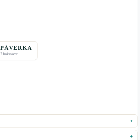
PÅVERKA
7 bokstäver