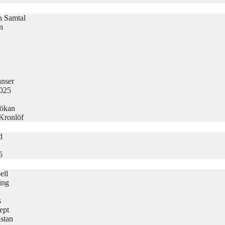
la Samtal
n
nser
2025
sökan
 Kronlöf
d
5
ell
ing
s
ept
stan