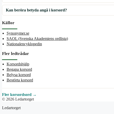
Kan beröra betyda angå i korsord?
Källor
Synonymer.se
SAOL (Svenska Akademiens ordlista)
Nationalencyklopedin
Fler ledtrådar
Korsordshjälp
Begapa korsord
Belysa korsord
Bestörta korsord
Fler korsordsord →
© 2026 Ledartorget
Ledartorget