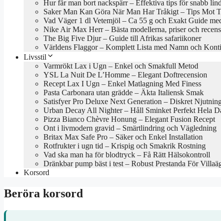
Hur får man bort nackspärr – Effektiva tips för snabb lin
Saker Man Kan Göra När Man Har Tråkigt – Tips Mot Tr
Vad Väger 1 dl Vetemjöl – Ca 55 g och Exakt Guide med
Nike Air Max Herr – Bästa modellerna, priser och recen
The Big Five Djur – Guide till Afrikas safariikoner
Världens Flaggor – Komplett Lista med Namn och Konti
Livsstil
Varmrökt Lax i Ugn – Enkel och Smakfull Metod
YSL La Nuit De L’Homme – Elegant Doftrecension
Recept Lax I Ugn – Enkel Matlagning Med Finess
Pasta Carbonara utan grädde – Äkta Italiensk Smak
Satisfyer Pro Deluxe Next Generation – Diskret Njutnin
Urban Decay All Nighter – Håll Sminket Perfekt Hela 
Pizza Bianco Chèvre Honung – Elegant Fusion Recept
Ont i livmodern gravid – Smärtlindring och Vägledning
Britax Max Safe Pro – Säker och Enkel Installation
Rotfrukter i ugn tid – Krispig och Smakrik Rostning
Vad ska man ha för blodtryck – Få Rätt Hälsokontroll
Dränkbar pump bäst i test – Robust Prestanda För Villaä
Korsord
Beröra korsord