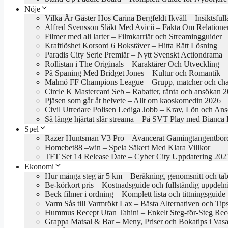
Nöje
Vilka Är Gäster Hos Carina Bergfeldt Ikväll – Insiktsful
Alfred Svensson Släkt Med Avicii – Fakta Om Relatione
Filmer med ali larter – Filmkarriär och Streamingguider
Kraftlöshet Korsord 6 Bokstäver – Hitta Rätt Lösning
Paradis City Serie Premiär – Nytt Svenskt Actiondrama
Rollistan i The Originals – Karaktärer Och Utveckling
På Spaning Med Bridget Jones – Kultur och Romantik
Malmö FF Champions League – Grupp, matcher och cha
Circle K Mastercard Seb – Rabatter, ränta och ansökan 
Pjäsen som går åt helvete – Allt om kaoskomedin 2026
Civil Utredare Polisen Lediga Jobb – Krav, Lön och An
Så länge hjärtat slår streama – På SVT Play med Bianca
Spel
Razer Huntsman V3 Pro – Avancerat Gamingtangentbor
Homebet88 –win – Spela Säkert Med Klara Villkor
TFT Set 14 Release Date – Cyber City Uppdatering 202
Ekonomi
Hur många steg är 5 km – Beräkning, genomsnitt och tab
Be-körkort pris – Kostnadsguide och fullständig uppdeln
Beck filmer i ordning – Komplett lista och tittningsguide
Varm Sås till Varmrökt Lax – Bästa Alternativen och Tip
Hummus Recept Utan Tahini – Enkelt Steg-för-Steg Rec
Grappa Matsal & Bar – Meny, Priser och Bokatips i Vasa