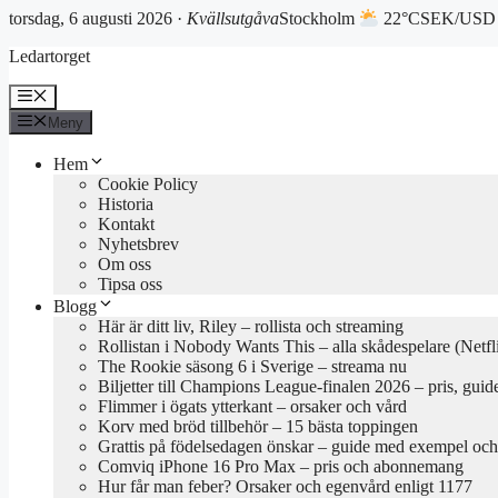
torsdag, 6 augusti 2026 ·
Kvällsutgåva
Stockholm
22°C
SEK/USD 
Hoppa
Ledartorget
till
innehåll
Meny
Meny
Hem
Cookie Policy
Historia
Kontakt
Nyhetsbrev
Om oss
Tipsa oss
Blogg
Här är ditt liv, Riley – rollista och streaming
Rollistan i Nobody Wants This – alla skådespelare (Netfl
The Rookie säsong 6 i Sverige – streama nu
Biljetter till Champions League-finalen 2026 – pris, guid
Flimmer i ögats ytterkant – orsaker och vård
Korv med bröd tillbehör – 15 bästa toppingen
Grattis på födelsedagen önskar – guide med exempel och 
Comviq iPhone 16 Pro Max – pris och abonnemang
Hur får man feber? Orsaker och egenvård enligt 1177