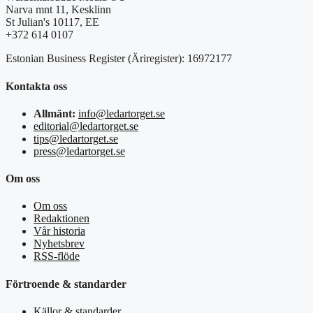
Narva mnt 11, Kesklinn
St Julian's 10117, EE
+372 614 0107
Estonian Business Register (Äriregister): 16972177
Kontakta oss
Allmänt:
info@ledartorget.se
editorial@ledartorget.se
tips@ledartorget.se
press@ledartorget.se
Om oss
Om oss
Redaktionen
Vår historia
Nyhetsbrev
RSS-flöde
Förtroende & standarder
Källor & standarder