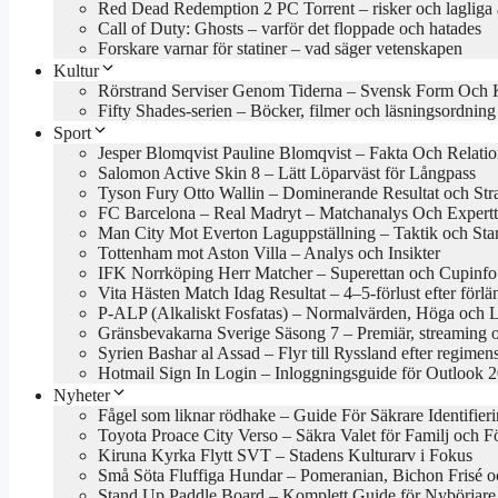
Red Dead Redemption 2 PC Torrent – risker och lagliga a
Call of Duty: Ghosts – varför det floppade och hatades
Forskare varnar för statiner – vad säger vetenskapen
Kultur
Rörstrand Serviser Genom Tiderna – Svensk Form Och 
Fifty Shades-serien – Böcker, filmer och läsningsordning
Sport
Jesper Blomqvist Pauline Blomqvist – Fakta Och Relati
Salomon Active Skin 8 – Lätt Löparväst för Långpass
Tyson Fury Otto Wallin – Dominerande Resultat och Stra
FC Barcelona – Real Madryt – Matchanalys Och Expertt
Man City Mot Everton Laguppställning – Taktik och Star
Tottenham mot Aston Villa – Analys och Insikter
IFK Norrköping Herr Matcher – Superettan och Cupinfo
Vita Hästen Match Idag Resultat – 4–5-förlust efter förl
P-ALP (Alkaliskt Fosfatas) – Normalvärden, Höga och 
Gränsbevakarna Sverige Säsong 7 – Premiär, streaming 
Syrien Bashar al Assad – Flyr till Ryssland efter regimens
Hotmail Sign In Login – Inloggningsguide för Outlook 
Nyheter
Fågel som liknar rödhake – Guide För Säkrare Identifier
Toyota Proace City Verso – Säkra Valet för Familj och F
Kiruna Kyrka Flytt SVT – Stadens Kulturarv i Fokus
Små Söta Fluffiga Hundar – Pomeranian, Bichon Frisé o
Stand Up Paddle Board – Komplett Guide för Nybörjare