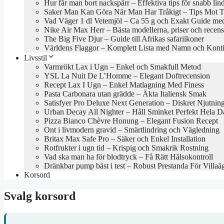
Hur får man bort nackspärr – Effektiva tips för snabb lin
Saker Man Kan Göra När Man Har Tråkigt – Tips Mot Tr
Vad Väger 1 dl Vetemjöl – Ca 55 g och Exakt Guide med
Nike Air Max Herr – Bästa modellerna, priser och recen
The Big Five Djur – Guide till Afrikas safariikoner
Världens Flaggor – Komplett Lista med Namn och Konti
Livsstil
Varmrökt Lax i Ugn – Enkel och Smakfull Metod
YSL La Nuit De L’Homme – Elegant Doftrecension
Recept Lax I Ugn – Enkel Matlagning Med Finess
Pasta Carbonara utan grädde – Äkta Italiensk Smak
Satisfyer Pro Deluxe Next Generation – Diskret Njutnin
Urban Decay All Nighter – Håll Sminket Perfekt Hela 
Pizza Bianco Chèvre Honung – Elegant Fusion Recept
Ont i livmodern gravid – Smärtlindring och Vägledning
Britax Max Safe Pro – Säker och Enkel Installation
Rotfrukter i ugn tid – Krispig och Smakrik Rostning
Vad ska man ha för blodtryck – Få Rätt Hälsokontroll
Dränkbar pump bäst i test – Robust Prestanda För Villaä
Korsord
Svalg korsord