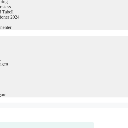
dring
istess
 Tabell
sioner 2024
nenter
g
Dagen
gare