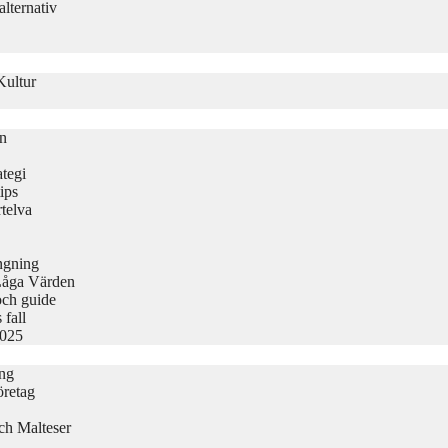
lternativ
Kultur
on
tegi
ips
telva
ängning
Låga Värden
och guide
 fall
2025
ing
öretag
ch Malteser