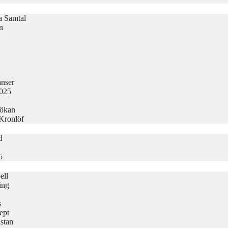
la Samtal
n
nser
2025
sökan
 Kronlöf
d
5
ell
ing
s
ept
stan