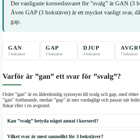
Det vanligaste korsordssvaret för ”svalg” är GAN (3 
Även GAP (3 bokstäver) är ett mycket vanligt svar, då 
gap.
GAN
GAP
DJUP
AVGR
3 bokstäver
3 bokstäver
4 bokstäver
7 bokstäver
Varför är ”gan” ett svar för ”svalg”?
Ordet ”gan” är en ålderdomlig synonym till svalg och gap, med rötter
”gan” fortfarande, medan ”gap” är mer vardagligt och passar när ledt
fiskar eller i en avgrund.
Kan ”svalg” betyda något annat i korsord?
Vilket svar är mest sannolikt för 3 bokstäver?