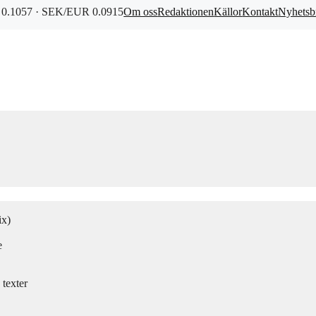
0.1057 · SEK/EUR 0.0915
Om oss
Redaktionen
Källor
Kontakt
Nyhetsb
ix)
e
texter