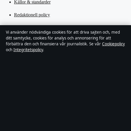
Källor & standarder
Redaktionell policy
Rättelsepolicy
Vi använder nödvändiga cookies för att driva sajten och, med
ditt samtycke, cookies för analys och annonsering för att
Tillgänglighetsredogörelse
förbättra den och finansiera vår journalistik. Se vår
Cookiepolicy
och
Integritetspolicy
.
Kändisar & integritet
Integritetspolicy
Om Ledartorget i korthet
Ledartorget är en oberoende svensk digital nyhetssajt med fokus på
film, tv, kultur och nöjesnyheter. Varje artikel har en namngiven
byline, granskas av en redaktör och faktagranskas innan publicering.
Vi rättar misstag skyndsamt. Allmänna förfrågningar:
info@ledartorget.se
.