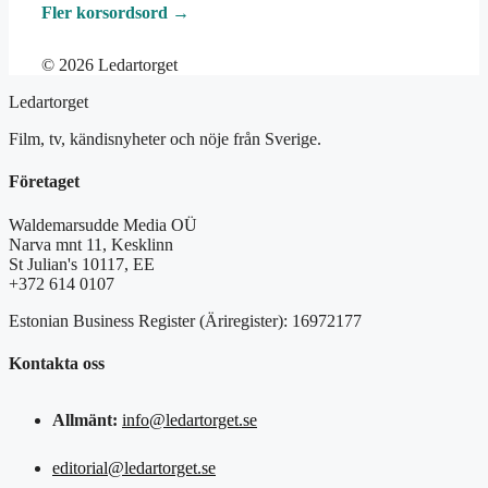
Fler korsordsord →
© 2026 Ledartorget
Ledartorget
Film, tv, kändisnyheter och nöje från Sverige.
Företaget
Waldemarsudde Media OÜ
Narva mnt 11, Kesklinn
St Julian's 10117, EE
+372 614 0107
Estonian Business Register (Äriregister): 16972177
Kontakta oss
Allmänt:
info@ledartorget.se
editorial@ledartorget.se