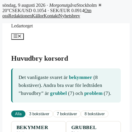
söndag, 9 augusti 2026 ·
Morgonutgåva
Stockholm ☀
20°C
SEK/USD 0.1054 · SEK/EUR 0.0914
Om
oss
Redaktionen
Källor
Kontakt
Nyhetsbrev
Hoppa
Ledartorget
till
innehåll
Meny
Huvudbry korsord
Det vanligaste svaret är
bekymmer
(8
bokstäver). Andra bra svar för ledtråden
”huvudbry” är
grubbel
(7) och
problem
(7).
Alla
3 bokstäver
7 bokstäver
8 bokstäver
BEKYMMER
GRUBBEL