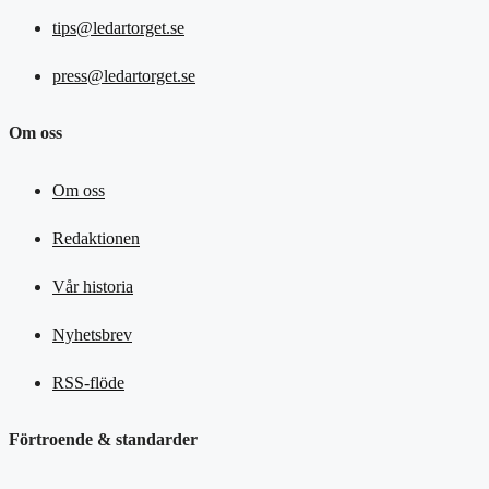
tips@ledartorget.se
press@ledartorget.se
Om oss
Om oss
Redaktionen
Vår historia
Nyhetsbrev
RSS-flöde
Förtroende & standarder