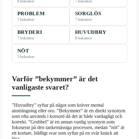
8 bokstäver
7 bokstäver
PROBLEM
SORGLÖS
7 bokstäver
7 bokstäver
BRYDERI
HUVUDBRY
7 bokstäver
8 bokstäver
NÖT
3 bokstäver
Varför ”bekymmer” är det
vanligaste svaret?
”Huvudbry” syftar på något som kräver mental
ansträngning eller oro. ”Bekymmer” är en direkt synonym
som ofta används i korsord då det är både vardagligt och
korrekt. ”Grubbel” är en annan vanlig synonym som
fokuserar på den tankemässiga processen, medan ”nöt” är
ett kortare, bildligt svar som syftar på en svår knäck att
lösa.