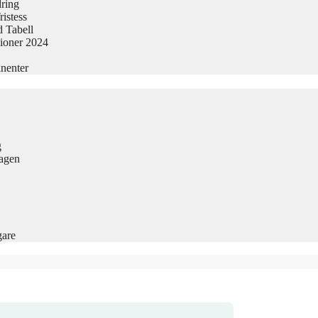
dring
istess
 Tabell
sioner 2024
nenter
g
Dagen
gare