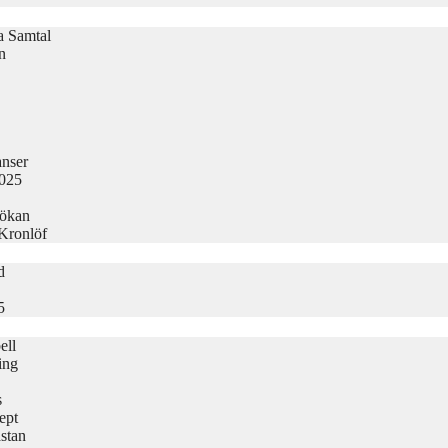
la Samtal
n
nser
2025
sökan
 Kronlöf
d
5
ell
ing
s
ept
stan