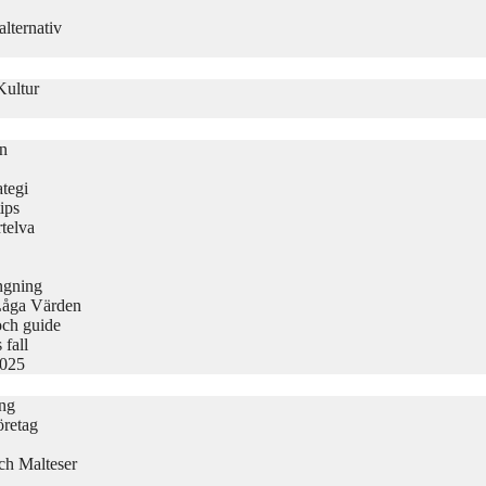
lternativ
Kultur
on
tegi
ips
telva
ängning
Låga Värden
och guide
 fall
2025
ing
öretag
ch Malteser