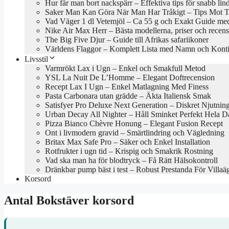
Hur får man bort nackspärr – Effektiva tips för snabb lin
Saker Man Kan Göra När Man Har Tråkigt – Tips Mot Tr
Vad Väger 1 dl Vetemjöl – Ca 55 g och Exakt Guide med
Nike Air Max Herr – Bästa modellerna, priser och recen
The Big Five Djur – Guide till Afrikas safariikoner
Världens Flaggor – Komplett Lista med Namn och Konti
Livsstil
Varmrökt Lax i Ugn – Enkel och Smakfull Metod
YSL La Nuit De L’Homme – Elegant Doftrecension
Recept Lax I Ugn – Enkel Matlagning Med Finess
Pasta Carbonara utan grädde – Äkta Italiensk Smak
Satisfyer Pro Deluxe Next Generation – Diskret Njutnin
Urban Decay All Nighter – Håll Sminket Perfekt Hela 
Pizza Bianco Chèvre Honung – Elegant Fusion Recept
Ont i livmodern gravid – Smärtlindring och Vägledning
Britax Max Safe Pro – Säker och Enkel Installation
Rotfrukter i ugn tid – Krispig och Smakrik Rostning
Vad ska man ha för blodtryck – Få Rätt Hälsokontroll
Dränkbar pump bäst i test – Robust Prestanda För Villaä
Korsord
Antal Bokstäver korsord