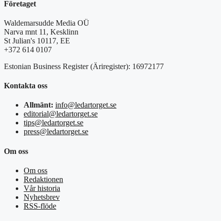
Företaget
Waldemarsudde Media OÜ
Narva mnt 11, Kesklinn
St Julian's 10117, EE
+372 614 0107
Estonian Business Register (Äriregister): 16972177
Kontakta oss
Allmänt:
info@ledartorget.se
editorial@ledartorget.se
tips@ledartorget.se
press@ledartorget.se
Om oss
Om oss
Redaktionen
Vår historia
Nyhetsbrev
RSS-flöde