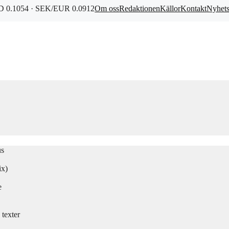
 0.1054 · SEK/EUR 0.0912
Om oss
Redaktionen
Källor
Kontakt
Nyhet
us
ix)
e
texter