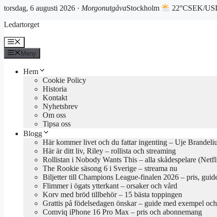
torsdag, 6 augusti 2026 ·
Morgonutgåva
Stockholm
22°C
SEK/USD
Hoppa
Ledartorget
till
innehåll
Meny
Meny
Hem
Cookie Policy
Historia
Kontakt
Nyhetsbrev
Om oss
Tipsa oss
Blogg
Här kommer livet och du fattar ingenting – Uje Brandeli
Här är ditt liv, Riley – rollista och streaming
Rollistan i Nobody Wants This – alla skådespelare (Netfl
The Rookie säsong 6 i Sverige – streama nu
Biljetter till Champions League-finalen 2026 – pris, guid
Flimmer i ögats ytterkant – orsaker och vård
Korv med bröd tillbehör – 15 bästa toppingen
Grattis på födelsedagen önskar – guide med exempel och 
Comviq iPhone 16 Pro Max – pris och abonnemang