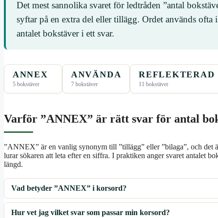
Det mest sannolika svaret för ledtråden ”antal bokstäv
syftar på en extra del eller tillägg. Ordet används oft
antalet bokstäver i ett svar.
ANNEX
ANVÄNDA
REFLEKTERAD
5 bokstäver
7 bokstäver
11 bokstäver
Varför ”ANNEX” är rätt svar för antal bo
”ANNEX” är en vanlig synonym till ”tillägg” eller ”bilaga”, och det är
lurar sökaren att leta efter en siffra. I praktiken anger svaret antalet b
längd.
Vad betyder ”ANNEX” i korsord?
Hur vet jag vilket svar som passar min korsord?