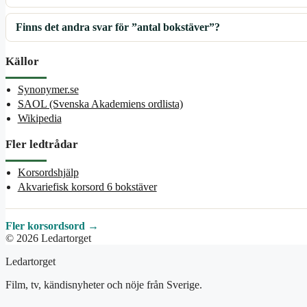
Finns det andra svar för ”antal bokstäver”?
Källor
Synonymer.se
SAOL (Svenska Akademiens ordlista)
Wikipedia
Fler ledtrådar
Korsordshjälp
Akvariefisk korsord 6 bokstäver
Fler korsordsord →
© 2026 Ledartorget
Ledartorget
Film, tv, kändisnyheter och nöje från Sverige.