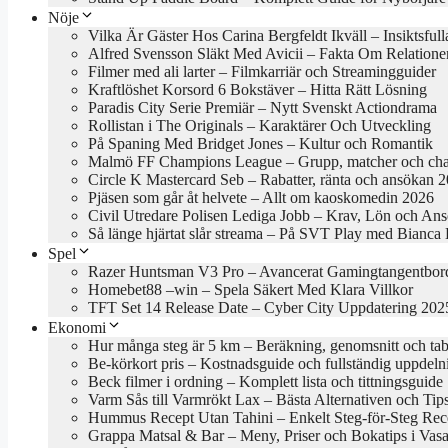
Nöje
Vilka Är Gäster Hos Carina Bergfeldt Ikväll – Insiktsful
Alfred Svensson Släkt Med Avicii – Fakta Om Relatione
Filmer med ali larter – Filmkarriär och Streamingguider
Kraftlöshet Korsord 6 Bokstäver – Hitta Rätt Lösning
Paradis City Serie Premiär – Nytt Svenskt Actiondrama
Rollistan i The Originals – Karaktärer Och Utveckling
På Spaning Med Bridget Jones – Kultur och Romantik
Malmö FF Champions League – Grupp, matcher och cha
Circle K Mastercard Seb – Rabatter, ränta och ansökan 
Pjäsen som går åt helvete – Allt om kaoskomedin 2026
Civil Utredare Polisen Lediga Jobb – Krav, Lön och An
Så länge hjärtat slår streama – På SVT Play med Bianca
Spel
Razer Huntsman V3 Pro – Avancerat Gamingtangentbor
Homebet88 –win – Spela Säkert Med Klara Villkor
TFT Set 14 Release Date – Cyber City Uppdatering 202
Ekonomi
Hur många steg är 5 km – Beräkning, genomsnitt och tab
Be-körkort pris – Kostnadsguide och fullständig uppdeln
Beck filmer i ordning – Komplett lista och tittningsguide
Varm Sås till Varmrökt Lax – Bästa Alternativen och Tip
Hummus Recept Utan Tahini – Enkelt Steg-för-Steg Rec
Grappa Matsal & Bar – Meny, Priser och Bokatips i Vasa