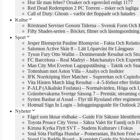
Hur får man feber? Orsaker och egenvård enligt 1177
Red Dead Redemption 2 PC Torrent – risker och lagliga a
Call of Duty: Ghosts – varför det floppade och hatades
Kultur
Rörstrand Serviser Genom Tiderna – Svensk Form Och 
Fifty Shades-serien – Böcker, filmer och läsningsordning
Sport
Jesper Blomqvist Pauline Blomqvist – Fakta Och Relati
Salomon Active Skin 8 – Lätt Löparväst för Långpass
Tyson Fury Otto Wallin – Dominerande Resultat och Stra
FC Barcelona – Real Madryt – Matchanalys Och Expertt
Man City Mot Everton Laguppställning – Taktik och Star
Tottenham mot Aston Villa – Analys och Insikter
IFK Norrköping Herr Matcher – Superettan och Cupinfo
Vita Hästen Match Idag Resultat – 4–5-förlust efter förl
P-ALP (Alkaliskt Fosfatas) – Normalvärden, Höga och 
Gränsbevakarna Sverige Säsong 7 – Premiär, streaming 
Syrien Bashar al Assad – Flyr till Ryssland efter regimens
Hotmail Sign In Login – Inloggningsguide för Outlook 
Nyheter
Fågel som liknar rödhake – Guide För Säkrare Identifier
Toyota Proace City Verso – Säkra Valet för Familj och F
Kiruna Kyrka Flytt SVT – Stadens Kulturarv i Fokus
Små Söta Fluffiga Hundar – Pomeranian, Bichon Frisé o
Stand Up Paddle Board – Komplett Guide för Nybörjare