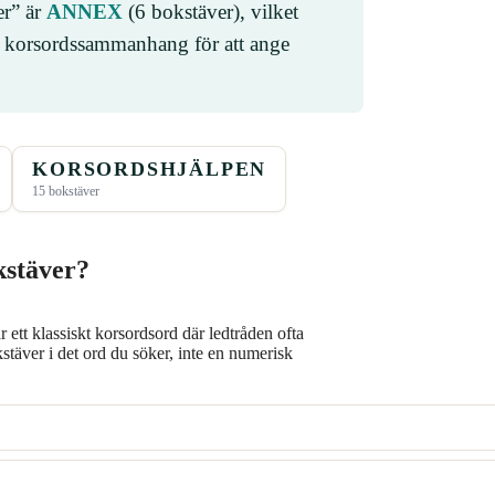
er” är
ANNEX
(6 bokstäver), vilket
a i korsordssammanhang för att ange
KORSORDSHJÄLPEN
15 bokstäver
kstäver?
 ett klassiskt korsordsord där ledtråden ofta
okstäver i det ord du söker, inte en numerisk