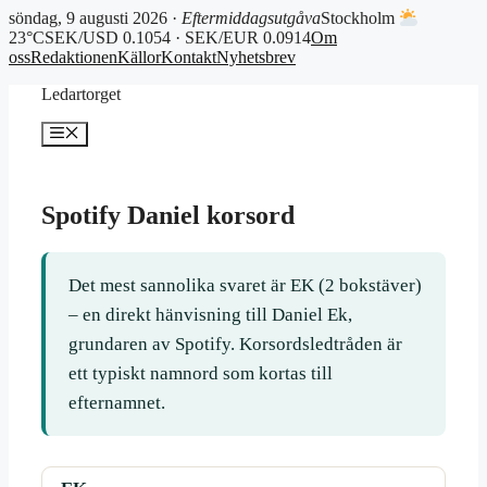
söndag, 9 augusti 2026 ·
Eftermiddagsutgåva
Stockholm
23°C
SEK/USD 0.1054 · SEK/EUR 0.0914
Om
oss
Redaktionen
Källor
Kontakt
Nyhetsbrev
Hoppa
Ledartorget
till
innehåll
Meny
Spotify Daniel korsord
Det mest sannolika svaret är EK (2 bokstäver)
– en direkt hänvisning till Daniel Ek,
grundaren av Spotify. Korsordsledtråden är
ett typiskt namnord som kortas till
efternamnet.