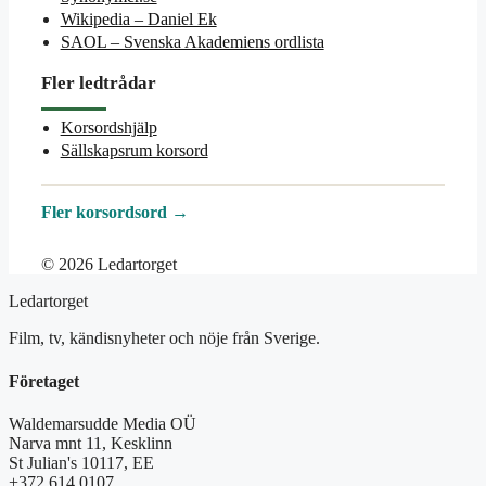
Wikipedia – Daniel Ek
SAOL – Svenska Akademiens ordlista
Fler ledtrådar
Korsordshjälp
Sällskapsrum korsord
Fler korsordsord →
© 2026 Ledartorget
Ledartorget
Film, tv, kändisnyheter och nöje från Sverige.
Företaget
Waldemarsudde Media OÜ
Narva mnt 11, Kesklinn
St Julian's 10117, EE
+372 614 0107