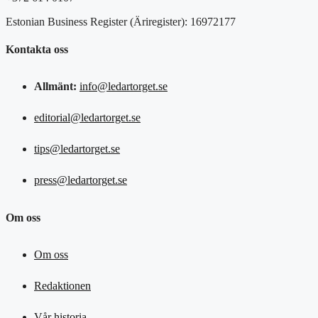
Estonian Business Register (Äriregister): 16972177
Kontakta oss
Allmänt:
info@ledartorget.se
editorial@ledartorget.se
tips@ledartorget.se
press@ledartorget.se
Om oss
Om oss
Redaktionen
Vår historia