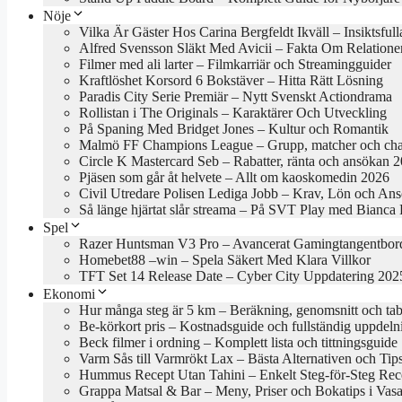
Nöje
Vilka Är Gäster Hos Carina Bergfeldt Ikväll – Insiktsful
Alfred Svensson Släkt Med Avicii – Fakta Om Relatione
Filmer med ali larter – Filmkarriär och Streamingguider
Kraftlöshet Korsord 6 Bokstäver – Hitta Rätt Lösning
Paradis City Serie Premiär – Nytt Svenskt Actiondrama
Rollistan i The Originals – Karaktärer Och Utveckling
På Spaning Med Bridget Jones – Kultur och Romantik
Malmö FF Champions League – Grupp, matcher och cha
Circle K Mastercard Seb – Rabatter, ränta och ansökan 
Pjäsen som går åt helvete – Allt om kaoskomedin 2026
Civil Utredare Polisen Lediga Jobb – Krav, Lön och An
Så länge hjärtat slår streama – På SVT Play med Bianca
Spel
Razer Huntsman V3 Pro – Avancerat Gamingtangentbor
Homebet88 –win – Spela Säkert Med Klara Villkor
TFT Set 14 Release Date – Cyber City Uppdatering 202
Ekonomi
Hur många steg är 5 km – Beräkning, genomsnitt och tab
Be-körkort pris – Kostnadsguide och fullständig uppdeln
Beck filmer i ordning – Komplett lista och tittningsguide
Varm Sås till Varmrökt Lax – Bästa Alternativen och Tip
Hummus Recept Utan Tahini – Enkelt Steg-för-Steg Rec
Grappa Matsal & Bar – Meny, Priser och Bokatips i Vasa