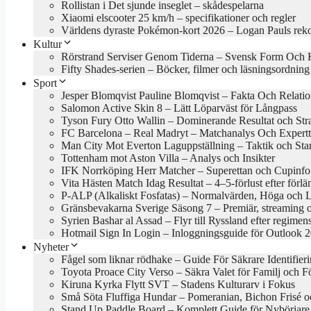
Rollistan i Det sjunde inseglet – skådespelarna
Xiaomi elscooter 25 km/h – specifikationer och regler
Världens dyraste Pokémon-kort 2026 – Logan Pauls rek
Kultur
Rörstrand Serviser Genom Tiderna – Svensk Form Och 
Fifty Shades-serien – Böcker, filmer och läsningsordning
Sport
Jesper Blomqvist Pauline Blomqvist – Fakta Och Relati
Salomon Active Skin 8 – Lätt Löparväst för Långpass
Tyson Fury Otto Wallin – Dominerande Resultat och Stra
FC Barcelona – Real Madryt – Matchanalys Och Expertt
Man City Mot Everton Laguppställning – Taktik och Star
Tottenham mot Aston Villa – Analys och Insikter
IFK Norrköping Herr Matcher – Superettan och Cupinfo
Vita Hästen Match Idag Resultat – 4–5-förlust efter förl
P-ALP (Alkaliskt Fosfatas) – Normalvärden, Höga och 
Gränsbevakarna Sverige Säsong 7 – Premiär, streaming 
Syrien Bashar al Assad – Flyr till Ryssland efter regimens
Hotmail Sign In Login – Inloggningsguide för Outlook 
Nyheter
Fågel som liknar rödhake – Guide För Säkrare Identifier
Toyota Proace City Verso – Säkra Valet för Familj och F
Kiruna Kyrka Flytt SVT – Stadens Kulturarv i Fokus
Små Söta Fluffiga Hundar – Pomeranian, Bichon Frisé o
Stand Up Paddle Board – Komplett Guide för Nybörjare