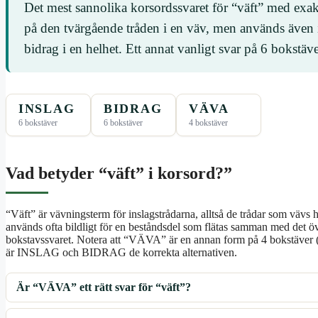
Det mest sannolika korsordssvaret för “väft” med exa
på den tvärgående tråden i en väv, men används även i
bidrag i en helhet. Ett annat vanligt svar på 6 bokst
INSLAG
BIDRAG
VÄVA
6 bokstäver
6 bokstäver
4 bokstäver
Vad betyder “väft” i korsord?”
“Väft” är vävningsterm för inslagstrådarna, alltså de trådar som vävs 
används ofta bildligt för en beståndsdel som flätas samman med det övri
bokstavssvaret. Notera att “VÄVA” är en annan form på 4 bokstäver 
är INSLAG och BIDRAG de korrekta alternativen.
Är “VÄVA” ett rätt svar för “väft”?