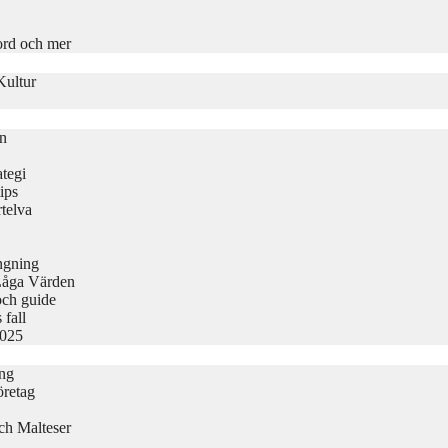
ord och mer
Kultur
on
tegi
ips
telva
ängning
Låga Värden
och guide
 fall
2025
ing
öretag
ch Malteser