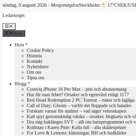
söndag, 9 augusti 2026 ·
Morgonutgåva
Stockholm
17°C
SEK/USD
Hoppa
Ledartorget
till
innehåll
Meny
Meny
Hem
Cookie Policy
Historia
Kontakt
Nyhetsbrev
Om oss
Tipsa oss
Blogg
Comviq iPhone 16 Pro Max – pris och abonnemang
Hur får man feber? Orsaker och egenvård enligt 1177
Red Dead Redemption 2 PC Torrent – risker och lagliga a
Call of Duty: Ghosts – varför det floppade och hatades
Forskare varnar för statiner – vad säger vetenskapen
Katt spyr genomskinlig vätska – orsaker, färgkarta och v
Dra mig baklänges SVT – allt om barnprogrammet och va
Rollistan i Karen Pirie: Kalla fall – alla skådespelare
For Love & Lemons: klänningar, BH och badkläder