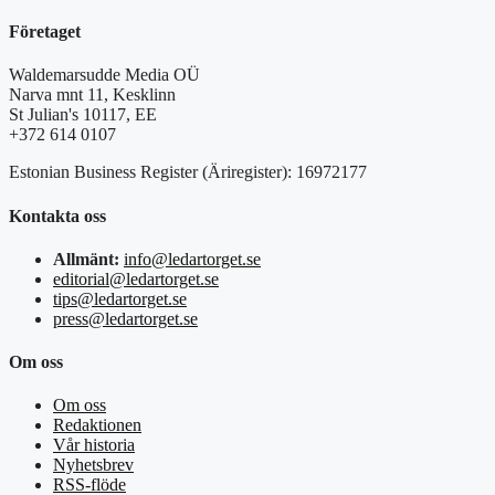
Företaget
Waldemarsudde Media OÜ
Narva mnt 11, Kesklinn
St Julian's 10117, EE
+372 614 0107
Estonian Business Register (Äriregister): 16972177
Kontakta oss
Allmänt:
info@ledartorget.se
editorial@ledartorget.se
tips@ledartorget.se
press@ledartorget.se
Om oss
Om oss
Redaktionen
Vår historia
Nyhetsbrev
RSS-flöde