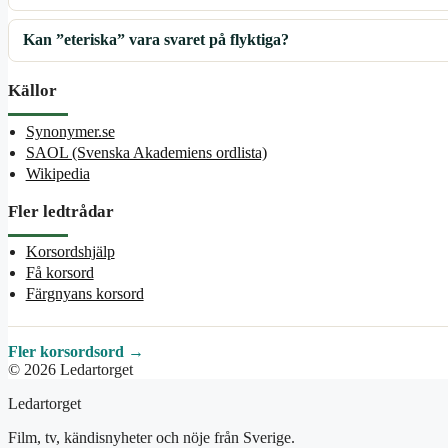
Kan ”eteriska” vara svaret på flyktiga?
Källor
Synonymer.se
SAOL (Svenska Akademiens ordlista)
Wikipedia
Fler ledtrådar
Korsordshjälp
Få korsord
Färgnyans korsord
Fler korsordsord →
© 2026 Ledartorget
Ledartorget
Film, tv, kändisnyheter och nöje från Sverige.