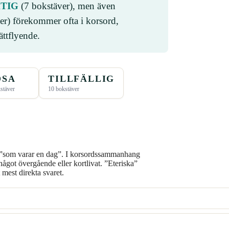
TIG
(7 bokstäver), men även
er) förekommer ofta i korsord,
ättflyende.
ÖSA
TILLFÄLLIG
stäver
10 bokstäver
”som varar en dag”. I korsordssammanhang
 något övergående eller kortlivat. ”Eteriska”
t mest direkta svaret.