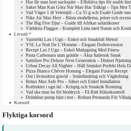
Hur får man bort nackspärr – Effektiva tips för snabb lin
Saker Man Kan Göra När Man Har Tråkigt – Tips Mot Tr
Vad Väger 1 dl Vetemjöl – Ca 55 g och Exakt Guide med
Nike Air Max Herr – Bästa modellerna, priser och recen
The Big Five Djur – Guide till Afrikas safariikoner
Världens Flaggor – Komplett Lista med Namn och Konti
Livsstil
Varmrökt Lax i Ugn – Enkel och Smakfull Metod
YSL La Nuit De L’Homme – Elegant Doftrecension
Recept Lax I Ugn – Enkel Matlagning Med Finess
Pasta Carbonara utan grädde – Äkta Italiensk Smak
Satisfyer Pro Deluxe Next Generation – Diskret Njutnin
Urban Decay All Nighter – Håll Sminket Perfekt Hela 
Pizza Bianco Chèvre Honung – Elegant Fusion Recept
Ont i livmodern gravid – Smärtlindring och Vägledning
Britax Max Safe Pro – Säker och Enkel Installation
Rotfrukter i ugn tid – Krispig och Smakrik Rostning
Vad ska man ha för blodtryck – Få Rätt Hälsokontroll
Dränkbar pump bäst i test – Robust Prestanda För Villaä
Korsord
Flyktiga korsord