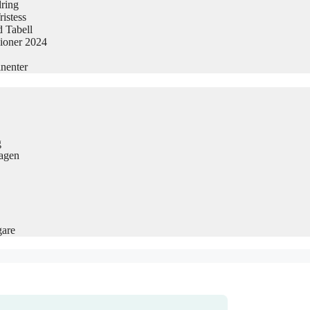
dring
istess
 Tabell
sioner 2024
nenter
g
Dagen
gare