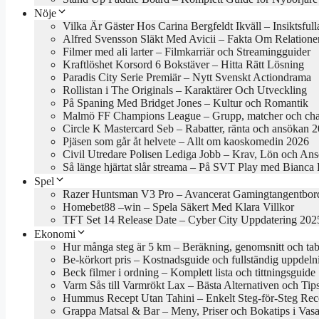
Nöje
Vilka Är Gäster Hos Carina Bergfeldt Ikväll – Insiktsful
Alfred Svensson Släkt Med Avicii – Fakta Om Relatione
Filmer med ali larter – Filmkarriär och Streamingguider
Kraftlöshet Korsord 6 Bokstäver – Hitta Rätt Lösning
Paradis City Serie Premiär – Nytt Svenskt Actiondrama
Rollistan i The Originals – Karaktärer Och Utveckling
På Spaning Med Bridget Jones – Kultur och Romantik
Malmö FF Champions League – Grupp, matcher och cha
Circle K Mastercard Seb – Rabatter, ränta och ansökan 
Pjäsen som går åt helvete – Allt om kaoskomedin 2026
Civil Utredare Polisen Lediga Jobb – Krav, Lön och An
Så länge hjärtat slår streama – På SVT Play med Bianca
Spel
Razer Huntsman V3 Pro – Avancerat Gamingtangentbor
Homebet88 –win – Spela Säkert Med Klara Villkor
TFT Set 14 Release Date – Cyber City Uppdatering 202
Ekonomi
Hur många steg är 5 km – Beräkning, genomsnitt och tab
Be-körkort pris – Kostnadsguide och fullständig uppdeln
Beck filmer i ordning – Komplett lista och tittningsguide
Varm Sås till Varmrökt Lax – Bästa Alternativen och Tip
Hummus Recept Utan Tahini – Enkelt Steg-för-Steg Rec
Grappa Matsal & Bar – Meny, Priser och Bokatips i Vasa