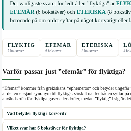
Det vanligaste svaret för ledtråden ”flyktiga” är
FLYK
EFEMÄR
(6 bokstäver) och
ETERISKA
(8 bokstäv
beroende på om ordet syftar på något kortvarigt eller l
FLYKTIG
EFEMÄR
ETERISKA
L
7 bokstäver
6 bokstäver
8 bokstäver
4 bok
Varför passar just ”efemär” för flyktiga?
”Efemär” kommer från grekiskans *ephemeros* och betyder ungefär 
är det en elegant synonym till flyktiga, särskilt när ledtråden syftar på
används ofta för flyktiga gaser eller dofter, medan ”flyktig” i sig är de
Vad betyder flyktig i korsord?
Vilket svar har 6 bokstäver för flyktiga?