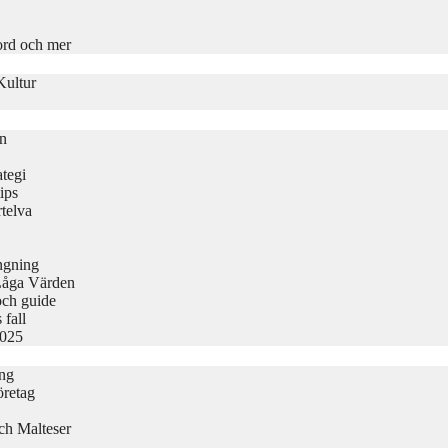
ord och mer
Kultur
on
tegi
ips
telva
ängning
Låga Värden
och guide
 fall
2025
ing
öretag
ch Malteser