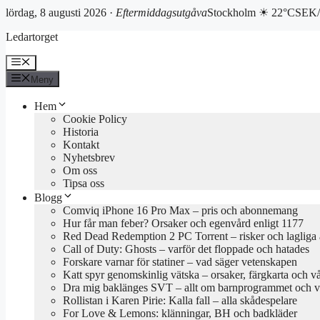
lördag, 8 augusti 2026 ·
Eftermiddagsutgåva
Stockholm ☀ 22°C
SEK/
Hoppa
Ledartorget
till
innehåll
Meny
Meny
Hem
Cookie Policy
Historia
Kontakt
Nyhetsbrev
Om oss
Tipsa oss
Blogg
Comviq iPhone 16 Pro Max – pris och abonnemang
Hur får man feber? Orsaker och egenvård enligt 1177
Red Dead Redemption 2 PC Torrent – risker och lagliga a
Call of Duty: Ghosts – varför det floppade och hatades
Forskare varnar för statiner – vad säger vetenskapen
Katt spyr genomskinlig vätska – orsaker, färgkarta och v
Dra mig baklänges SVT – allt om barnprogrammet och va
Rollistan i Karen Pirie: Kalla fall – alla skådespelare
For Love & Lemons: klänningar, BH och badkläder