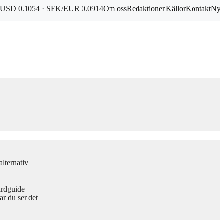
USD 0.1054 · SEK/EUR 0.0914
Om oss
Redaktionen
Källor
Kontakt
Ny
lternativ
årdguide
r du ser det