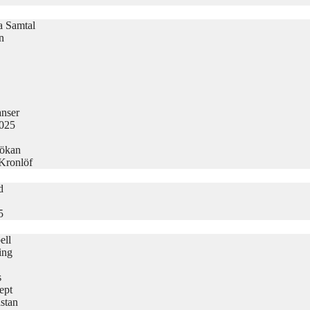
la Samtal
n
nser
2025
sökan
 Kronlöf
d
5
ell
ing
s
ept
stan