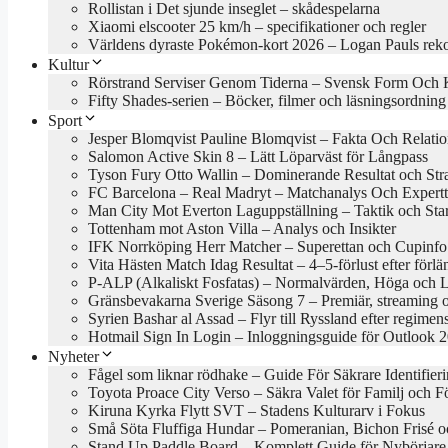
Rollistan i Det sjunde inseglet – skådespelarna
Xiaomi elscooter 25 km/h – specifikationer och regler
Världens dyraste Pokémon-kort 2026 – Logan Pauls rek
Kultur
Rörstrand Serviser Genom Tiderna – Svensk Form Och 
Fifty Shades-serien – Böcker, filmer och läsningsordning
Sport
Jesper Blomqvist Pauline Blomqvist – Fakta Och Relati
Salomon Active Skin 8 – Lätt Löparväst för Långpass
Tyson Fury Otto Wallin – Dominerande Resultat och Stra
FC Barcelona – Real Madryt – Matchanalys Och Expertt
Man City Mot Everton Laguppställning – Taktik och Star
Tottenham mot Aston Villa – Analys och Insikter
IFK Norrköping Herr Matcher – Superettan och Cupinfo
Vita Hästen Match Idag Resultat – 4–5-förlust efter förl
P-ALP (Alkaliskt Fosfatas) – Normalvärden, Höga och 
Gränsbevakarna Sverige Säsong 7 – Premiär, streaming 
Syrien Bashar al Assad – Flyr till Ryssland efter regimens
Hotmail Sign In Login – Inloggningsguide för Outlook 
Nyheter
Fågel som liknar rödhake – Guide För Säkrare Identifier
Toyota Proace City Verso – Säkra Valet för Familj och F
Kiruna Kyrka Flytt SVT – Stadens Kulturarv i Fokus
Små Söta Fluffiga Hundar – Pomeranian, Bichon Frisé o
Stand Up Paddle Board – Komplett Guide för Nybörjare