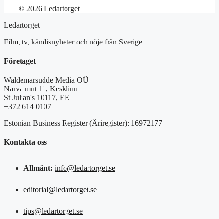
© 2026 Ledartorget
Ledartorget
Film, tv, kändisnyheter och nöje från Sverige.
Företaget
Waldemarsudde Media OÜ
Narva mnt 11, Kesklinn
St Julian's 10117, EE
+372 614 0107
Estonian Business Register (Äriregister): 16972177
Kontakta oss
Allmänt:
info@ledartorget.se
editorial@ledartorget.se
tips@ledartorget.se