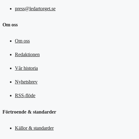
press@ledartorget.se
Om oss
Om oss
Redaktionen
Vår historia
Nyhetsbrev
RSS-flöde
Förtroende & standarder
Källor & standarder