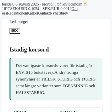
torsdag, 6 augusti 2026 ·
Morgonutgåva
Stockholm
18°C
SEK/USD 0.1054 · SEK/EUR 0.0912
Om
oss
Redaktionen
Källor
Kontakt
Nyhetsbrev
Hoppa
Ledartorget
till
innehåll
Meny
Istadig korsord
Det vanligaste korsordssvaret för istadig är
ENVIS (5 bokstäver). Andra troliga
synonymer är TRILSK, STURIG och TJURIG,
samt längre varianter som EGENSINNIG och
HALSSTARRIG.