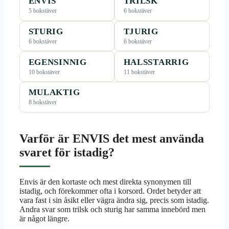
ENVIS
TRILSK
5 bokstäver
6 bokstäver
STURIG
TJURIG
6 bokstäver
6 bokstäver
EGENSINNIG
HALSSTARRIG
10 bokstäver
11 bokstäver
MULAKTIG
8 bokstäver
Varför är ENVIS det mest använda
svaret för istadig?
Envis är den kortaste och mest direkta synonymen till
istadig, och förekommer ofta i korsord. Ordet betyder att
vara fast i sin åsikt eller vägra ändra sig, precis som istadig.
Andra svar som trilsk och sturig har samma innebörd men
är något längre.