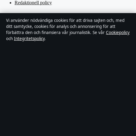
Redaktionell policy
Rättelsepolicy
Vi använder nödvändiga cookies för att driva sajten och, med
ditt samtycke, cookies för analys och annonsering för att
Tillgänglighetsredogörelse
förbättra den och finansiera vår journalistik. Se vår
Cookiepolicy
och
Integritetspolicy
.
Kändisar & integritet
Integritetspolicy
Om Ledartorget i korthet
Ledartorget är en oberoende svensk digital nyhetssajt med fokus på
film, tv, kultur och nöjesnyheter. Varje artikel har en namngiven
byline, granskas av en redaktör och faktagranskas innan publicering.
Vi rättar misstag skyndsamt. Allmänna förfrågningar:
info@ledartorget.se
.
ledartorget.se drivs av Waldemarsudde Media OÜ (Estonian
Business Register (Äriregister): 16972177).