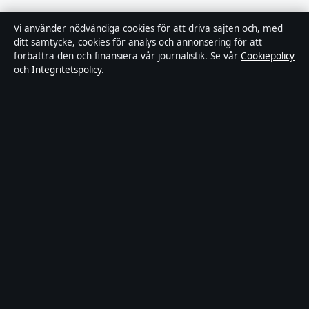
Rättelsepolicy
Vi använder nödvändiga cookies för att driva sajten och, med
ditt samtycke, cookies för analys och annonsering för att
Tillgänglighetsredogörelse
förbättra den och finansiera vår journalistik. Se vår
Cookiepolicy
och
Integritetspolicy
.
Kändisar & integritet
Integritetspolicy
Om Ledartorget i korthet
Ledartorget är en oberoende svensk digital nyhetssajt med fokus på
film, tv, kultur och nöjesnyheter. Varje artikel har en namngiven
byline, granskas av en redaktör och faktagranskas innan publicering.
Vi rättar misstag skyndsamt. Allmänna förfrågningar:
info@ledartorget.se
.
ledartorget.se drivs av Waldemarsudde Media OÜ (Estonian
Business Register (Äriregister): 16972177).