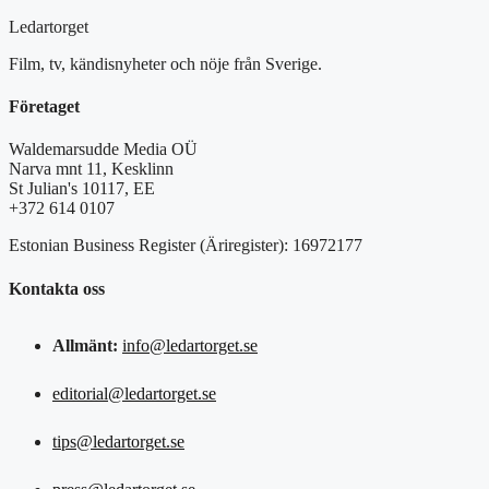
Ledartorget
Film, tv, kändisnyheter och nöje från Sverige.
Företaget
Waldemarsudde Media OÜ
Narva mnt 11, Kesklinn
St Julian's 10117, EE
+372 614 0107
Estonian Business Register (Äriregister): 16972177
Kontakta oss
Allmänt:
info@ledartorget.se
editorial@ledartorget.se
tips@ledartorget.se