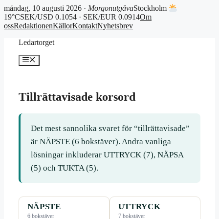
måndag, 10 augusti 2026 ·
Morgonutgåva
Stockholm
19°C
SEK/USD 0.1054 · SEK/EUR 0.0914
Om
oss
Redaktionen
Källor
Kontakt
Nyhetsbrev
Hoppa
Ledartorget
till
innehåll
Meny
Tillrättavisade korsord
Det mest sannolika svaret för “tillrättavisade”
är NÄPSTE (6 bokstäver). Andra vanliga
lösningar inkluderar UTTRYCK (7), NÄPSA
(5) och TUKTA (5).
NÄPSTE
UTTRYCK
6 bokstäver
7 bokstäver