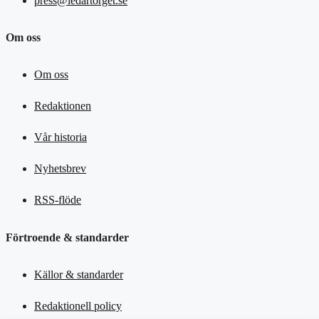
press@ledartorget.se
Om oss
Om oss
Redaktionen
Vår historia
Nyhetsbrev
RSS-flöde
Förtroende & standarder
Källor & standarder
Redaktionell policy