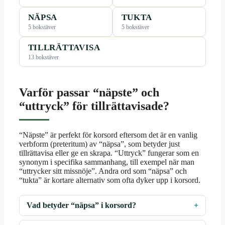
NÄPSA
TUKTA
5 bokstäver
5 bokstäver
TILLRÄTTAVISA
13 bokstäver
Varför passar “näpste” och
“uttryck” för tillrättavisade?
“Näpste” är perfekt för korsord eftersom det är en vanlig
verbform (preteritum) av “näpsa”, som betyder just
tillrättavisa eller ge en skrapa. “Uttryck” fungerar som en
synonym i specifika sammanhang, till exempel när man
“uttrycker sitt missnöje”. Andra ord som “näpsa” och
“tukta” är kortare alternativ som ofta dyker upp i korsord.
Vad betyder “näpsa” i korsord?