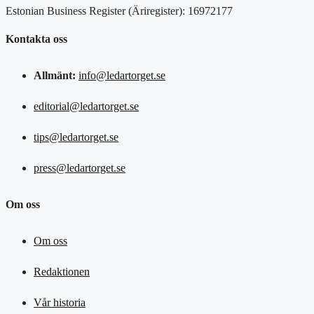
Estonian Business Register (Äriregister): 16972177
Kontakta oss
Allmänt:
info@ledartorget.se
editorial@ledartorget.se
tips@ledartorget.se
press@ledartorget.se
Om oss
Om oss
Redaktionen
Vår historia