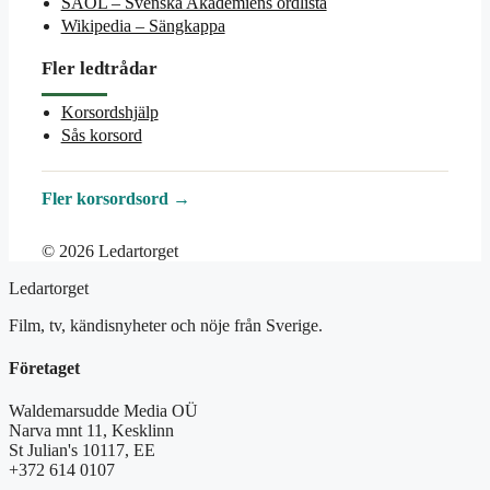
SAOL – Svenska Akademiens ordlista
Wikipedia – Sängkappa
Fler ledtrådar
Korsordshjälp
Sås korsord
Fler korsordsord →
© 2026 Ledartorget
Ledartorget
Film, tv, kändisnyheter och nöje från Sverige.
Företaget
Waldemarsudde Media OÜ
Narva mnt 11, Kesklinn
St Julian's 10117, EE
+372 614 0107