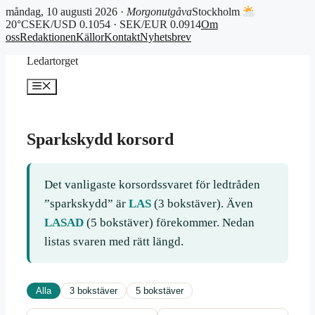
måndag, 10 augusti 2026 ·
Morgonutgåva
Stockholm
20°C
SEK/USD 0.1054 · SEK/EUR 0.0914
Om
oss
Redaktionen
Källor
Kontakt
Nyhetsbrev
Hoppa
Ledartorget
till
innehåll
Meny
Sparkskydd korsord
Det vanligaste korsordssvaret för ledtråden
”sparkskydd” är
LAS
(3 bokstäver). Även
LASAD
(5 bokstäver) förekommer. Nedan
listas svaren med rätt längd.
Alla
3 bokstäver
5 bokstäver