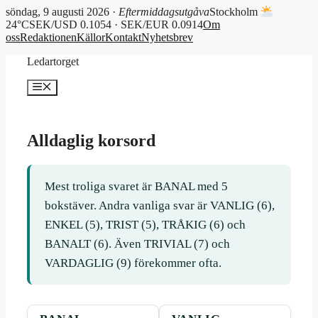
söndag, 9 augusti 2026 ·
Eftermiddagsutgåva
Stockholm
24°C
SEK/USD 0.1054 · SEK/EUR 0.0914
Om
oss
Redaktionen
Källor
Kontakt
Nyhetsbrev
Hoppa
Ledartorget
till
innehåll
Meny
Alldaglig korsord
Mest troliga svaret är BANAL med 5
bokstäver. Andra vanliga svar är VANLIG (6),
ENKEL (5), TRIST (5), TRÅKIG (6) och
BANALT (6). Även TRIVIAL (7) och
VARDAGLIG (9) förekommer ofta.