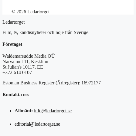
© 2026 Ledartorget
Ledartorget
Film, tv, kändisnyheter och nöje från Sverige.
Företaget
Waldemarsudde Media OÜ
Narva mnt 11, Kesklinn
St Julian's 10117, EE
+372 614 0107
Estonian Business Register (Äriregister): 16972177
Kontakta oss
Allmänt:
info@ledartorget.se
editorial@ledartorget.se