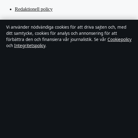
Redaktionell policy
Rättelsepolicy
Vi använder nödvändiga cookies för att driva sajten och, med
ditt samtycke, cookies för analys och annonsering för att
Tillgänglighetsredogörelse
förbättra den och finansiera vår journalistik. Se vår
Cookiepolicy
och
Integritetspolicy
.
Kändisar & integritet
Integritetspolicy
Om Ledartorget i korthet
Ledartorget är en oberoende svensk digital nyhetssajt med fokus på
film, tv, kultur och nöjesnyheter. Varje artikel har en namngiven
byline, granskas av en redaktör och faktagranskas innan publicering.
Vi rättar misstag skyndsamt. Allmänna förfrågningar:
info@ledartorget.se
.
ledartorget.se drivs av Waldemarsudde Media OÜ (Estonian