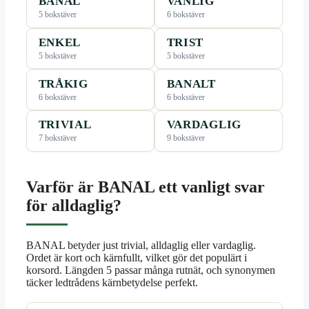
BANAL
VANLIG
5 bokstäver
6 bokstäver
ENKEL
TRIST
5 bokstäver
5 bokstäver
TRÅKIG
BANALT
6 bokstäver
6 bokstäver
TRIVIAL
VARDAGLIG
7 bokstäver
9 bokstäver
Varför är BANAL ett vanligt svar
för alldaglig?
BANAL betyder just trivial, alldaglig eller vardaglig.
Ordet är kort och kärnfullt, vilket gör det populärt i
korsord. Längden 5 passar många rutnät, och synonymen
täcker ledtrådens kärnbetydelse perfekt.