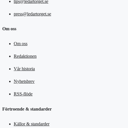
tips@ledartorget.se
press@ledartorget.se
Om oss
Om oss
Redaktionen
Vår historia
Nyhetsbrev
RSS-flöde
Förtroende & standarder
Källor & standarder