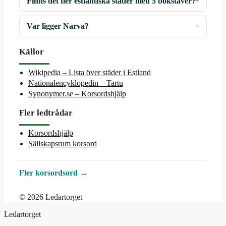
Finns det fler estländska städer med 5 bokstäver?
Var ligger Narva?
Källor
Wikipedia – Lista över städer i Estland
Nationalencyklopedin – Tartu
Synonymer.se – Korsordshjälp
Fler ledtrådar
Korsordshjälp
Sällskapsrum korsord
Fler korsordsord →
© 2026 Ledartorget
Ledartorget