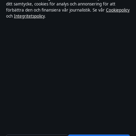
ditt samtycke, cookies för analys och annonsering för att
Tillgänglighetsredogörelse
förbättra den och finansiera vår journalistik. Se vår
Cookiepolicy
och
Integritetspolicy
.
Kändisar & integritet
Integritetspolicy
Om Ledartorget i korthet
Ledartorget är en oberoende svensk digital nyhetssajt med fokus på
film, tv, kultur och nöjesnyheter. Varje artikel har en namngiven
byline, granskas av en redaktör och faktagranskas innan publicering.
Vi rättar misstag skyndsamt. Allmänna förfrågningar:
info@ledartorget.se
.
ledartorget.se drivs av Waldemarsudde Media OÜ (Estonian
Business Register (Äriregister): 16972177).
© 2026 ledartorget.se ·
WorldRSS
·
Så verifierar vi vår rapportering