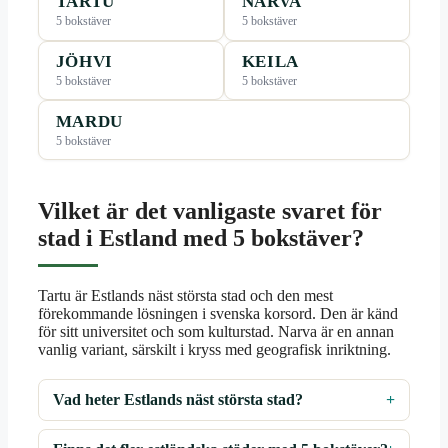
TARTU
NARVA
5 bokstäver
5 bokstäver
JÖHVI
KEILA
5 bokstäver
5 bokstäver
MARDU
5 bokstäver
Vilket är det vanligaste svaret för
stad i Estland med 5 bokstäver?
Tartu är Estlands näst största stad och den mest
förekommande lösningen i svenska korsord. Den är känd
för sitt universitet och som kulturstad. Narva är en annan
vanlig variant, särskilt i kryss med geografisk inriktning.
Vad heter Estlands näst största stad?