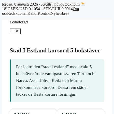
lördag, 8 augusti 2026 ·
Kvällsutgåva
Stockholm
18°C
SEK/USD 0.1054 · SEK/EUR 0.0914
Om
oss
Redaktionen
Källor
Kontakt
Nyhetsbrev
Hoppa
Ledartorget
till
innehåll
Meny
Stad I Estland korsord 5 bokstäver
För ledtråden ”stad i estland” med exakt 5
bokstäver är de vanligaste svaren Tartu och
Narva. Även Jöhvi, Keila och Mardu
förekommer i korsord. Dessa fem städer
täcker de flesta kortare lösningar.