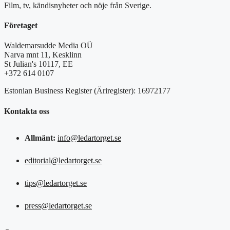
Film, tv, kändisnyheter och nöje från Sverige.
Företaget
Waldemarsudde Media OÜ
Narva mnt 11, Kesklinn
St Julian's 10117, EE
+372 614 0107
Estonian Business Register (Äriregister): 16972177
Kontakta oss
Allmänt:
info@ledartorget.se
editorial@ledartorget.se
tips@ledartorget.se
press@ledartorget.se