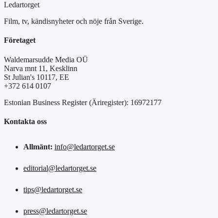
Ledartorget
Film, tv, kändisnyheter och nöje från Sverige.
Företaget
Waldemarsudde Media OÜ
Narva mnt 11, Kesklinn
St Julian's 10117, EE
+372 614 0107
Estonian Business Register (Äriregister): 16972177
Kontakta oss
Allmänt:
info@ledartorget.se
editorial@ledartorget.se
tips@ledartorget.se
press@ledartorget.se