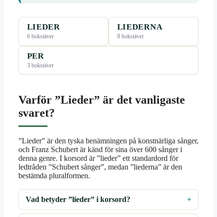
LIEDER
LIEDERNA
6 bokstäver
8 bokstäver
PER
3 bokstäver
Varför ”Lieder” är det vanligaste
svaret?
”Lieder” är den tyska benämningen på konstnärliga sånger,
och Franz Schubert är känd för sina över 600 sånger i
denna genre. I korsord är ”lieder” ett standardord för
ledtråden ”Schubert sånger”, medan ”liederna” är den
bestämda pluralformen.
Vad betyder ”lieder” i korsord?