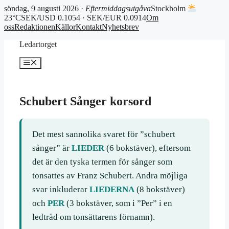
söndag, 9 augusti 2026 ·
Eftermiddagsutgåva
Stockholm
23°C
SEK/USD 0.1054 · SEK/EUR 0.0914
Om
oss
Redaktionen
Källor
Kontakt
Nyhetsbrev
Hoppa
Ledartorget
till
innehåll
Meny
Schubert Sånger korsord
Det mest sannolika svaret för ”schubert
sånger” är
LIEDER
(6 bokstäver), eftersom
det är den tyska termen för sånger som
tonsattes av Franz Schubert. Andra möjliga
svar inkluderar
LIEDERNA
(8 bokstäver)
och
PER
(3 bokstäver, som i ”Per” i en
ledtråd om tonsättarens förnamn).