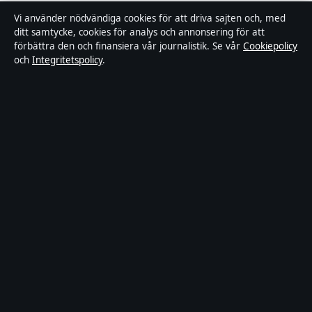
Rättelsepolicy
Vi använder nödvändiga cookies för att driva sajten och, med
ditt samtycke, cookies för analys och annonsering för att
Tillgänglighetsredogörelse
förbättra den och finansiera vår journalistik. Se vår
Cookiepolicy
och
Integritetspolicy
.
Kändisar & integritet
Integritetspolicy
Om Ledartorget i korthet
Ledartorget är en oberoende svensk digital nyhetssajt med fokus på
film, tv, kultur och nöjesnyheter. Varje artikel har en namngiven
byline, granskas av en redaktör och faktagranskas innan publicering.
Vi rättar misstag skyndsamt. Allmänna förfrågningar:
info@ledartorget.se
.
ledartorget.se drivs av Waldemarsudde Media OÜ (Estonian
Business Register (Äriregister): 16972177).
© 2026 ledartorget.se ·
WorldRSS
·
Så verifierar vi vår rapportering