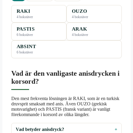
RAKI
OUZO
4 bokstäver
4 bokstäver
PASTIS
ARAK
6 bokstäver
4 bokstäver
ABSINT
6 bokstäver
Vad är den vanligaste anisdrycken i
korsord?
Den mest frekventa lösningen är RAKI, som är en turkisk
druvsprit smaksatt med anis. Även OUZO (grekisk
motsvarighet) och PASTIS (fransk variant) är vanligt
förekommande i korsord av olika längder.
Vad betyder anisdryck?