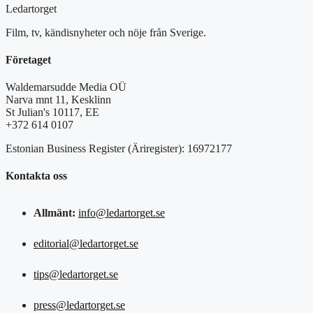
Ledartorget
Film, tv, kändisnyheter och nöje från Sverige.
Företaget
Waldemarsudde Media OÜ
Narva mnt 11, Kesklinn
St Julian's 10117, EE
+372 614 0107
Estonian Business Register (Äriregister): 16972177
Kontakta oss
Allmänt:
info@ledartorget.se
editorial@ledartorget.se
tips@ledartorget.se
press@ledartorget.se