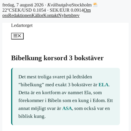
fredag, 7 augusti 2026 ·
Kvällsutgåva
Stockholm
22°C
SEK/USD 0.1054 · SEK/EUR 0.0914
Om
oss
Redaktionen
Källor
Kontakt
Nyhetsbrev
Hoppa
Ledartorget
till
innehåll
Meny
Bibelkung korsord 3 bokstäver
Det mest troliga svaret på ledtråden
”bibelkung” med exakt 3 bokstäver är
ELA
.
Detta är en kortform av namnet Ela, som
förekommer i Bibeln som en kung i Edom. Ett
annat möjligt svar är
ASA
, som också var en
biblisk kung.