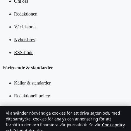
Om oss
Redaktionen
Vår historia
Nyhetsbrev
RSS-flöde
Förtroende & standarder
Källor & standarder
Redaktionell policy
Rättelsepolicy
Vi använder nödvändiga cookies för att driva sajten och, med
ditt samtycke, cookies för analys och annonsering för att
Tillgänglighetsredogörelse
förbättra den och finansiera vår journalistik. Se vår
Cookiepolicy
och
Integritetspolicy
.