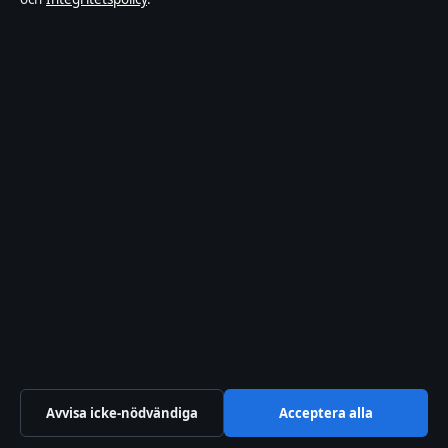
Kändisar & integritet
Integritetspolicy
Om Ledartorget i korthet
Ledartorget är en oberoende svensk digital nyhetssajt med fokus på
film, tv, kultur och nöjesnyheter. Varje artikel har en namngiven
byline, granskas av en redaktör och faktagranskas innan publicering.
Vi rättar misstag skyndsamt. Allmänna förfrågningar:
info@ledartorget.se
.
ledartorget.se drivs av Waldemarsudde Media OÜ (Estonian
Business Register (Äriregister): 16972177).
© 2026 ledartorget.se ·
WorldRSS
·
Så verifierar vi vår rapportering
Avvisa icke-nödvändiga
Acceptera alla
↑