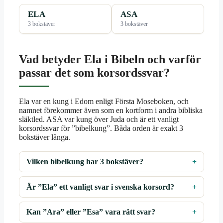
ELA
ASA
3 bokstäver
3 bokstäver
Vad betyder Ela i Bibeln och varför
passar det som korsordssvar?
Ela var en kung i Edom enligt Första Moseboken, och
namnet förekommer även som en kortform i andra bibliska
släktled. ASA var kung över Juda och är ett vanligt
korsordssvar för ”bibelkung”. Båda orden är exakt 3
bokstäver långa.
Vilken bibelkung har 3 bokstäver?
Är ”Ela” ett vanligt svar i svenska korsord?
Kan ”Ara” eller ”Esa” vara rätt svar?