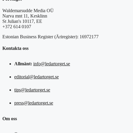
Waldemarsudde Media OÜ
Narva mnt 11, Kesklinn
St Julian's 10117, EE
+372 614 0107
Estonian Business Register (Äriregister): 16972177
Kontakta oss
Allmänt:
info@ledartorget.se
editorial@ledartorget.se
tips@ledartorget.se
press@ledartorget.se
Om oss