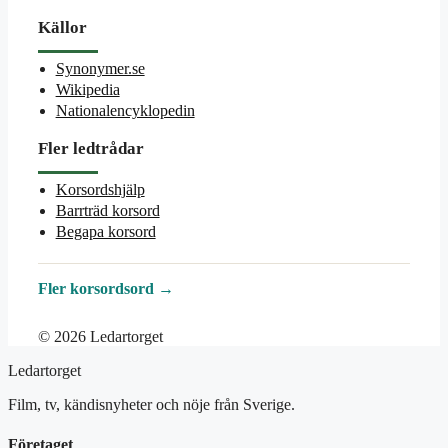
Källor
Synonymer.se
Wikipedia
Nationalencyklopedin
Fler ledtrådar
Korsordshjälp
Barrträd korsord
Begapa korsord
Fler korsordsord →
© 2026 Ledartorget
Ledartorget
Film, tv, kändisnyheter och nöje från Sverige.
Företaget