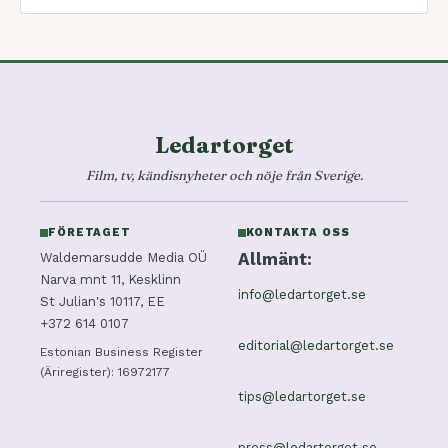
Ledartorget
Film, tv, kändisnyheter och nöje från Sverige.
FÖRETAGET
KONTAKTA OSS
Allmänt:
Waldemarsudde Media OÜ
Narva mnt 11, Kesklinn
info@ledartorget.se
St Julian's 10117, EE
+372 614 0107
editorial@ledartorget.se
Estonian Business Register
(Äriregister): 16972177
tips@ledartorget.se
press@ledartorget.se