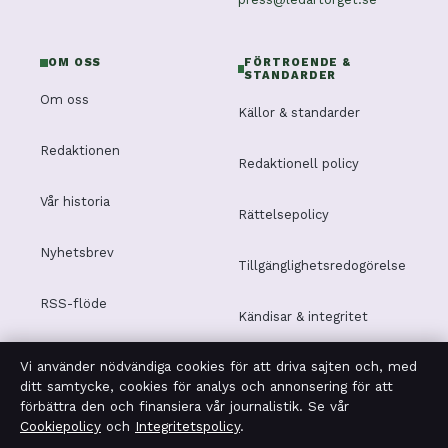
OM OSS
FÖRTROENDE &
STANDARDER
Om oss
Källor & standarder
Redaktionen
Redaktionell policy
Vår historia
Rättelsepolicy
Nyhetsbrev
Tillgänglighetsredogörelse
RSS-flöde
Kändisar & integritet
Vi använder nödvändiga cookies för att driva sajten och, med
Integritetspolicy
ditt samtycke, cookies för analys och annonsering för att
förbättra den och finansiera vår journalistik. Se vår
Cookiepolicy
och
Integritetspolicy
.