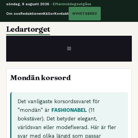
söndag, 9 augusti 2026 ·
Eftermiddagsutgåva
Om oss
Redaktionen
Källor
Kontakt
NYHETSBREV
Hoppa
Ledartorget
till
innehåll
MENY
Mondän korsord
Det vanligaste korsordssvaret för
”mondän” är
FASHIONABEL
(11
bokstäver). Det betyder elegant,
världsvan eller modefixerad. Här är fler
svar med olika längd som passar