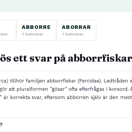
ABBORRE
ABORRAR
täver
7 bokstäver
7 bokstäver
ös ett svar på abborrfiska
a) tillhör familjen abborrfiskar (Percidae). Ledtråden st
t gör att pluralformen ”gösar” ofta efterfrågas i korsord.
” är korrekta svar, eftersom abborren själv är den mes
k?