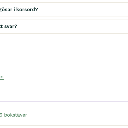
gösar i korsord?
tt svar?
in
 6 bokstäver