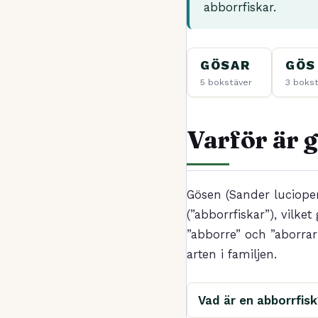
abborrfiskar.
GÖSAR
GÖS
5 bokstäver
3 boks
Varför är g
Gösen (Sander lucioperc
(”abborrfiskar”), vilke
”abborre” och ”aborrar
arten i familjen.
Vad är en abborrfis