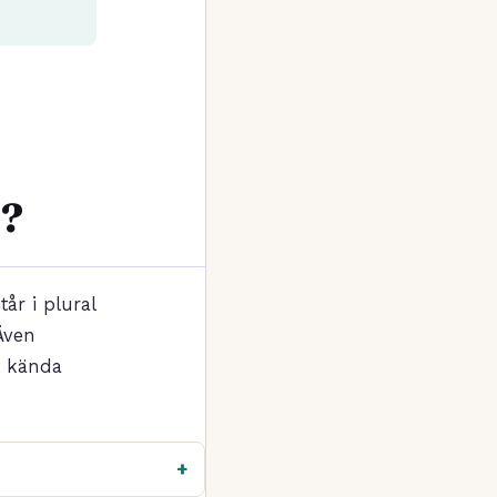
r?
år i plural
 Även
t kända