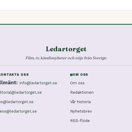
Ledartorget
Film, tv, kändisnyheter och nöje från Sverige.
KONTAKTA OSS
OM OSS
llmänt:
info@ledartorget.se
Om oss
itorial@ledartorget.se
Redaktionen
ps@ledartorget.se
Vår historia
ess@ledartorget.se
Nyhetsbrev
RSS-flöde