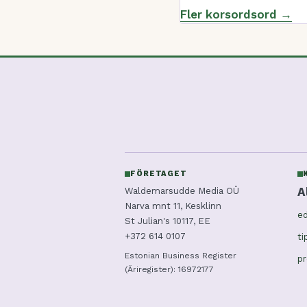
Fler korsordsord →
FÖRETAGET
A
Waldemarsudde Media OÜ
Narva mnt 11, Kesklinn
ed
St Julian's 10117, EE
+372 614 0107
ti
Estonian Business Register
pr
(Äriregister): 16972177