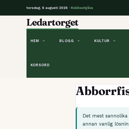
torsdag, 6 augusti 2026 ·
Kvällsutgåva
Hoppa
Ledartorget
till
innehåll
HEM
BLOGG
KULTUR
KORSORD
Abborrfi
Det mest sannolika 
annan vanlig lösnin