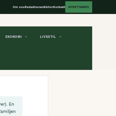
Om oss
Redaktionen
Källor
Kontakt
NYHETSBREV
EKONOMI
LIVSSTIL
er). En
familjen