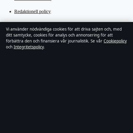
Redaktionell policy
Rättelsepolicy
Vi använder nödvändiga cookies för att driva sajten och, med
ditt samtycke, cookies för analys och annonsering för att
Tillgänglighetsredogörelse
förbättra den och finansiera vår journalistik. Se vår
Cookiepolicy
och
Integritetspolicy
.
Kändisar & integritet
Integritetspolicy
Om Ledartorget i korthet
Ledartorget är en oberoende svensk digital nyhetssajt med fokus på
film, tv, kultur och nöjesnyheter. Varje artikel har en namngiven
byline, granskas av en redaktör och faktagranskas innan publicering.
Vi rättar misstag skyndsamt. Allmänna förfrågningar:
info@ledartorget.se
.