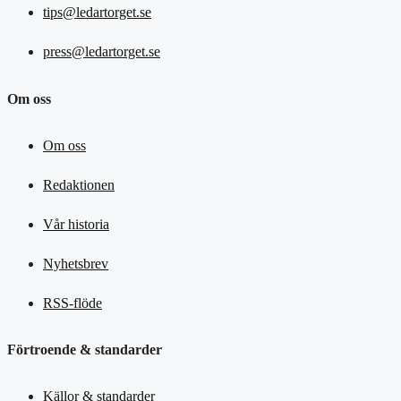
tips@ledartorget.se
press@ledartorget.se
Om oss
Om oss
Redaktionen
Vår historia
Nyhetsbrev
RSS-flöde
Förtroende & standarder
Källor & standarder