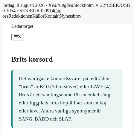
lördag, 8 augusti 2026 ·
Kvällsutgåva
Stockholm ☀ 22°C
SEK/USD
0.1054 · SEK/EUR 0.0914
Om
oss
Redaktionen
Källor
Kontakt
Nyhetsbrev
Hoppa
Ledartorget
till
innehåll
Meny
Brits korsord
Det vanligaste korsordssvaret på ledtråden
”brits” är KOJ (3 bokstäver) eller LAVE (4).
Brits är ett samlingsnamn för en enkel säng
eller liggplats, ofta hopfällbar som en koj
eller lave. Andra vanliga synonymer är
SÄNG, BÄDD och SLAF.