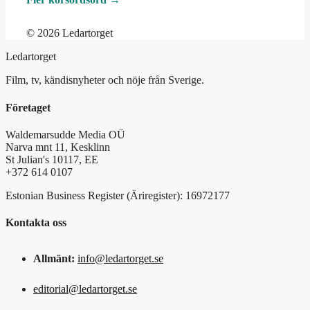
© 2026 Ledartorget
Ledartorget
Film, tv, kändisnyheter och nöje från Sverige.
Företaget
Waldemarsudde Media OÜ
Narva mnt 11, Kesklinn
St Julian's 10117, EE
+372 614 0107
Estonian Business Register (Äriregister): 16972177
Kontakta oss
Allmänt:
info@ledartorget.se
editorial@ledartorget.se