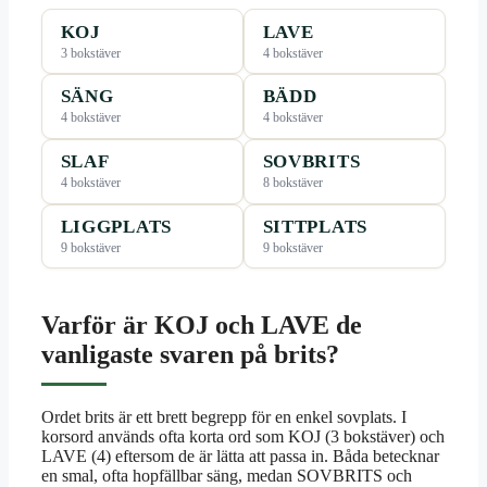
KOJ
LAVE
3 bokstäver
4 bokstäver
SÄNG
BÄDD
4 bokstäver
4 bokstäver
SLAF
SOVBRITS
4 bokstäver
8 bokstäver
LIGGPLATS
SITTPLATS
9 bokstäver
9 bokstäver
Varför är KOJ och LAVE de
vanligaste svaren på brits?
Ordet brits är ett brett begrepp för en enkel sovplats. I
korsord används ofta korta ord som KOJ (3 bokstäver) och
LAVE (4) eftersom de är lätta att passa in. Båda betecknar
en smal, ofta hopfällbar säng, medan SOVBRITS och