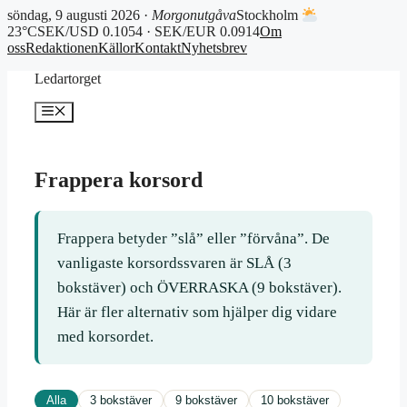
söndag, 9 augusti 2026 ·
Morgonutgåva
Stockholm
23°C
SEK/USD 0.1054 · SEK/EUR 0.0914
Om
oss
Redaktionen
Källor
Kontakt
Nyhetsbrev
Hoppa
Ledartorget
till
innehåll
Meny
Frappera korsord
Frappera betyder ”slå” eller ”förvåna”. De
vanligaste korsordssvaren är SLÅ (3
bokstäver) och ÖVERRASKA (9 bokstäver).
Här är fler alternativ som hjälper dig vidare
med korsordet.
Alla
3 bokstäver
9 bokstäver
10 bokstäver