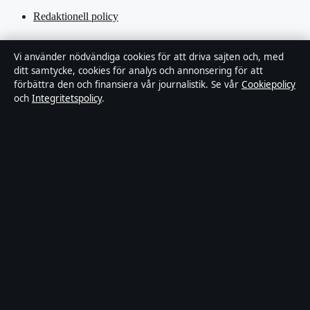
Redaktionell policy
Rättelsepolicy
Vi använder nödvändiga cookies för att driva sajten och, med
ditt samtycke, cookies för analys och annonsering för att
Tillgänglighetsredogörelse
förbättra den och finansiera vår journalistik. Se vår
Cookiepolicy
och
Integritetspolicy
.
Kändisar & integritet
Integritetspolicy
Om Ledartorget i korthet
Ledartorget är en oberoende svensk digital nyhetssajt med fokus på
film, tv, kultur och nöjesnyheter. Varje artikel har en namngiven
byline, granskas av en redaktör och faktagranskas innan publicering.
Vi rättar misstag skyndsamt. Allmänna förfrågningar:
info@ledartorget.se
.
ledartorget.se drivs av Waldemarsudde Media OÜ (Estonian