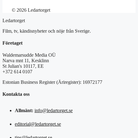
© 2026 Ledartorget
Ledartorget
Film, tv, kändisnyheter och nöje från Sverige.
Företaget
Waldemarsudde Media OÜ
Narva mnt 11, Kesklinn
St Julian's 10117, EE
+372 614 0107
Estonian Business Register (Äriregister): 16972177
Kontakta oss
Allmänt:
info@ledartorget.se
editorial@ledartorget.se
tips@ledartorget.se