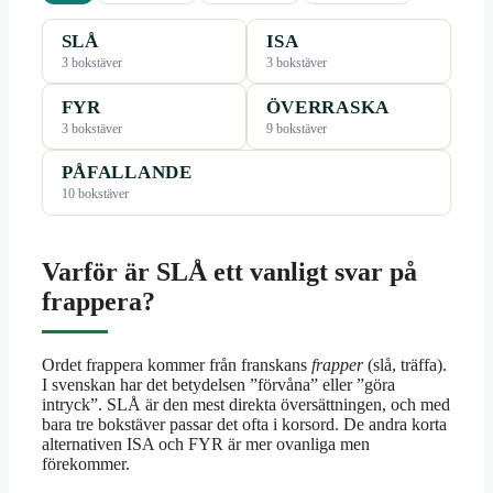
SLÅ
ISA
3 bokstäver
3 bokstäver
FYR
ÖVERRASKA
3 bokstäver
9 bokstäver
PÅFALLANDE
10 bokstäver
Varför är SLÅ ett vanligt svar på
frappera?
Ordet frappera kommer från franskans
frapper
(slå, träffa).
I svenskan har det betydelsen ”förvåna” eller ”göra
intryck”. SLÅ är den mest direkta översättningen, och med
bara tre bokstäver passar det ofta i korsord. De andra korta
alternativen ISA och FYR är mer ovanliga men
förekommer.