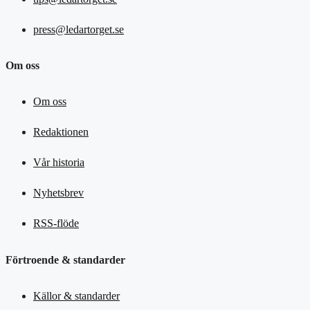
press@ledartorget.se
Om oss
Om oss
Redaktionen
Vår historia
Nyhetsbrev
RSS-flöde
Förtroende & standarder
Källor & standarder