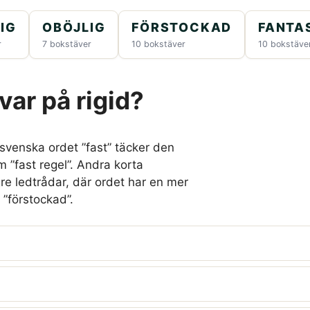
IG
OBÖJLIG
FÖRSTOCKAD
FANTA
r
7 bokstäver
10 bokstäver
10 bokstäve
var på rigid?
t svenska ordet ”fast” täcker den
 ”fast regel”. Andra korta
gre ledtrådar, där ordet har en mer
 ”förstockad”.