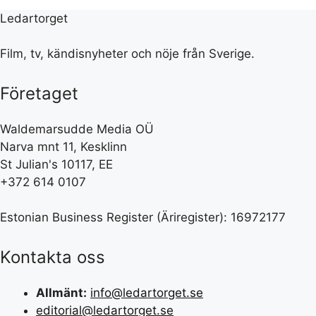
Ledartorget
Film, tv, kändisnyheter och nöje från Sverige.
Företaget
Waldemarsudde Media OÜ
Narva mnt 11, Kesklinn
St Julian's 10117, EE
+372 614 0107
Estonian Business Register (Äriregister): 16972177
Kontakta oss
Allmänt:
info@ledartorget.se
editorial@ledartorget.se