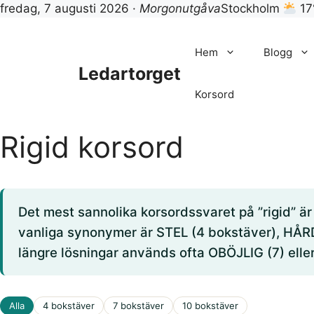
fredag, 7 augusti 2026 ·
Morgonutgåva
Stockholm
17
Hoppa
till
Hem
Blogg
innehåll
Ledartorget
Korsord
Rigid korsord
Det mest sannolika korsordssvaret på ”rigid” ä
vanliga synonymer är STEL (4 bokstäver), HÅRD
längre lösningar används ofta OBÖJLIG (7) el
Alla
4 bokstäver
7 bokstäver
10 bokstäver