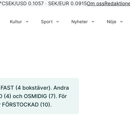
°C
SEK/USD 0.1057 · SEK/EUR 0.0915
Om oss
Redaktion
Kultur
Sport
Nyheter
Nöje
r FAST (4 bokstäver). Andra
 (4) och OSMIDIG (7). För
ler FÖRSTOCKAD (10).