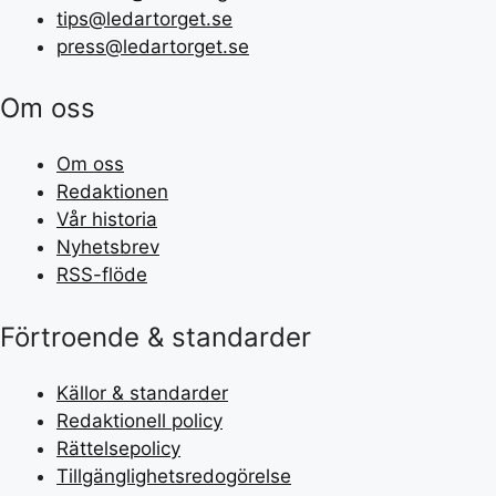
tips@ledartorget.se
press@ledartorget.se
Om oss
Om oss
Redaktionen
Vår historia
Nyhetsbrev
RSS-flöde
Förtroende & standarder
Källor & standarder
Redaktionell policy
Rättelsepolicy
Tillgänglighetsredogörelse