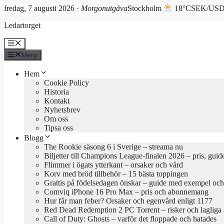
fredag, 7 augusti 2026 ·
Morgonutgåva
Stockholm
18°C
SEK/USD 
Hoppa
Ledartorget
till
innehåll
Meny
Meny
Hem
Cookie Policy
Historia
Kontakt
Nyhetsbrev
Om oss
Tipsa oss
Blogg
The Rookie säsong 6 i Sverige – streama nu
Biljetter till Champions League-finalen 2026 – pris, guid
Flimmer i ögats ytterkant – orsaker och vård
Korv med bröd tillbehör – 15 bästa toppingen
Grattis på födelsedagen önskar – guide med exempel och 
Comviq iPhone 16 Pro Max – pris och abonnemang
Hur får man feber? Orsaker och egenvård enligt 1177
Red Dead Redemption 2 PC Torrent – risker och lagliga a
Call of Duty: Ghosts – varför det floppade och hatades