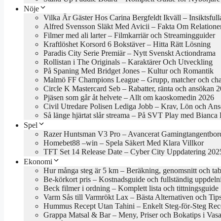
Nöje
Vilka Är Gäster Hos Carina Bergfeldt Ikväll – Insiktsful
Alfred Svensson Släkt Med Avicii – Fakta Om Relatione
Filmer med ali larter – Filmkarriär och Streamingguider
Kraftlöshet Korsord 6 Bokstäver – Hitta Rätt Lösning
Paradis City Serie Premiär – Nytt Svenskt Actiondrama
Rollistan i The Originals – Karaktärer Och Utveckling
På Spaning Med Bridget Jones – Kultur och Romantik
Malmö FF Champions League – Grupp, matcher och cha
Circle K Mastercard Seb – Rabatter, ränta och ansökan 
Pjäsen som går åt helvete – Allt om kaoskomedin 2026
Civil Utredare Polisen Lediga Jobb – Krav, Lön och An
Så länge hjärtat slår streama – På SVT Play med Bianca
Spel
Razer Huntsman V3 Pro – Avancerat Gamingtangentbor
Homebet88 –win – Spela Säkert Med Klara Villkor
TFT Set 14 Release Date – Cyber City Uppdatering 202
Ekonomi
Hur många steg är 5 km – Beräkning, genomsnitt och tab
Be-körkort pris – Kostnadsguide och fullständig uppdeln
Beck filmer i ordning – Komplett lista och tittningsguide
Varm Sås till Varmrökt Lax – Bästa Alternativen och Tip
Hummus Recept Utan Tahini – Enkelt Steg-för-Steg Rec
Grappa Matsal & Bar – Meny, Priser och Bokatips i Vasa