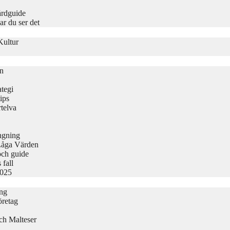
årdguide
r du ser det
Kultur
on
tegi
ips
telva
ängning
Låga Värden
och guide
 fall
2025
ing
öretag
ch Malteser