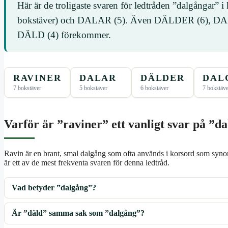
Här är de troligaste svaren för ledtråden ”dalgångar”
bokstäver) och DALAR (5). Även DÄLDER (6), 
DÄLD (4) förekommer.
RAVINER
DALAR
DÄLDER
DAL
7 bokstäver
5 bokstäver
6 bokstäver
7 bokstäv
Varför är ”raviner” ett vanligt svar på ”d
Ravin är en brant, smal dalgång som ofta används i korsord som synon
är ett av de mest frekventa svaren för denna ledtråd.
Vad betyder ”dalgång”?
Är ”däld” samma sak som ”dalgång”?