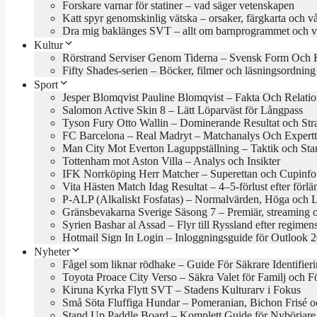
Forskare varnar för statiner – vad säger vetenskapen
Katt spyr genomskinlig vätska – orsaker, färgkarta och v
Dra mig baklänges SVT – allt om barnprogrammet och va
Kultur
Rörstrand Serviser Genom Tiderna – Svensk Form Och 
Fifty Shades-serien – Böcker, filmer och läsningsordning
Sport
Jesper Blomqvist Pauline Blomqvist – Fakta Och Relati
Salomon Active Skin 8 – Lätt Löparväst för Långpass
Tyson Fury Otto Wallin – Dominerande Resultat och Stra
FC Barcelona – Real Madryt – Matchanalys Och Expertt
Man City Mot Everton Laguppställning – Taktik och Star
Tottenham mot Aston Villa – Analys och Insikter
IFK Norrköping Herr Matcher – Superettan och Cupinfo
Vita Hästen Match Idag Resultat – 4–5-förlust efter förl
P-ALP (Alkaliskt Fosfatas) – Normalvärden, Höga och 
Gränsbevakarna Sverige Säsong 7 – Premiär, streaming 
Syrien Bashar al Assad – Flyr till Ryssland efter regimens
Hotmail Sign In Login – Inloggningsguide för Outlook 
Nyheter
Fågel som liknar rödhake – Guide För Säkrare Identifier
Toyota Proace City Verso – Säkra Valet för Familj och F
Kiruna Kyrka Flytt SVT – Stadens Kulturarv i Fokus
Små Söta Fluffiga Hundar – Pomeranian, Bichon Frisé o
Stand Up Paddle Board – Komplett Guide för Nybörjare