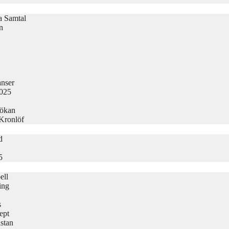
la Samtal
n
nser
2025
sökan
 Kronlöf
d
5
ell
ing
s
ept
stan