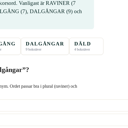
 i korsord. Vanligast är RAVINER (7
DALGÅNG (7), DALGÅNGAR (9) och
GÅNG
DALGÅNGAR
DÄLD
er
9 bokstäver
4 bokstäver
algångar”?
ym. Ordet passar bra i plural (raviner) och