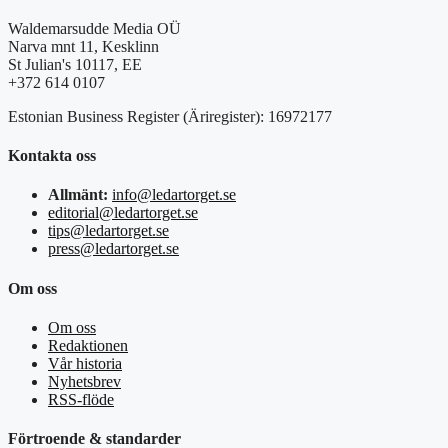
Waldemarsudde Media OÜ
Narva mnt 11, Kesklinn
St Julian's 10117, EE
+372 614 0107
Estonian Business Register (Äriregister): 16972177
Kontakta oss
Allmänt:
info@ledartorget.se
editorial@ledartorget.se
tips@ledartorget.se
press@ledartorget.se
Om oss
Om oss
Redaktionen
Vår historia
Nyhetsbrev
RSS-flöde
Förtroende & standarder