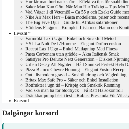
Hur får man bort nackspärr – Effektiva tips för snabb lin
Saker Man Kan Göra När Man Har Tråkigt – Tips Mot Tr
Vad Väger 1 dl Vetemjöl – Ca 55 g och Exakt Guide med
Nike Air Max Herr – Bästa modellerna, priser och recen
The Big Five Djur – Guide till Afrikas safariikoner
Världens Flaggor – Komplett Lista med Namn och Konti
Livsstil
Varmrökt Lax i Ugn – Enkel och Smakfull Metod
YSL La Nuit De L’Homme – Elegant Doftrecension
Recept Lax I Ugn – Enkel Matlagning Med Finess
Pasta Carbonara utan grädde – Äkta Italiensk Smak
Satisfyer Pro Deluxe Next Generation – Diskret Njutnin
Urban Decay All Nighter – Håll Sminket Perfekt Hela 
Pizza Bianco Chèvre Honung – Elegant Fusion Recept
Ont i livmodern gravid – Smärtlindring och Vägledning
Britax Max Safe Pro – Säker och Enkel Installation
Rotfrukter i ugn tid – Krispig och Smakrik Rostning
Vad ska man ha för blodtryck – Få Rätt Hälsokontroll
Dränkbar pump bäst i test – Robust Prestanda För Villaä
Korsord
Dalgångar korsord