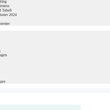
dring
istess
 Tabell
sioner 2024
nenter
g
Dagen
gare