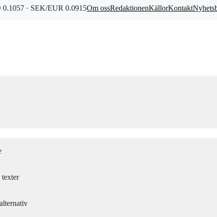
0.1057 · SEK/EUR 0.0915
Om oss
Redaktionen
Källor
Kontakt
Nyhets
e
texter
lternativ