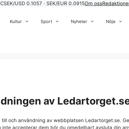
°C
SEK/USD 0.1057 · SEK/EUR 0.0915
Om oss
Redaktione
Kultur
Sport
Nyheter
Nöje
ndningen av Ledartorget.s
ng till och användning av webbplatsen Ledartorget.se. 
du inte accepterar dem bör du omedelbart avsluta din a