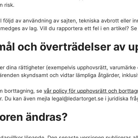
 risk.
l följd av användning av sajten, tekniska avbrott eller inn
edges av lag. Vill du rapportera ett fel i en artikel? S
mål och överträdelser av 
r dina rättigheter (exempelvis upphovsrätt, varumärke el
a ärenden skyndsamt och vidtar lämpliga åtgärder, inklus
m borttagning, se
vår policy för upphovsrätt och borttag
r. Du kan även mejla legal@ledartorget.se i juridiska frå
koren ändras?
rvillkor löpande. Den senaste versionen publiceras all