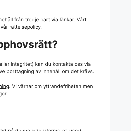
ehåll från tredje part via länkar. Vårt
e
vår rättelsepolicy
.
upphovsrätt?
ler integritet) kan du kontakta oss via
ive borttagning av innehåll om det krävs.
ning
. Vi värnar om yttrandefriheten men
gor.
tid på denna sida (
/terms-of-use/
).