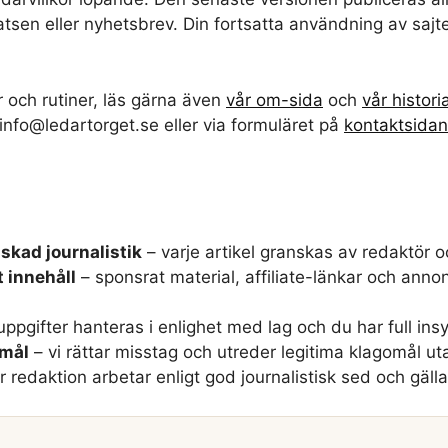
sen eller nyhetsbrev. Din fortsatta användning av sajte
r och rutiner, läs gärna även
vår om-sida
och
vår histori
nfo@ledartorget.se eller via formuläret på
kontaktsidan
skad journalistik
– varje artikel granskas av redaktör o
t innehåll
– sponsrat material, affiliate-länkar och ann
ppgifter hanteras i enlighet med lag och du har full ins
omål
– vi rättar misstag och utreder legitima klagomål ut
r redaktion arbetar enligt god journalistisk sed och gä