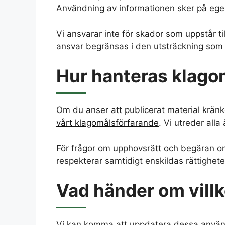
Användning av informationen sker på egen
Vi ansvarar inte för skador som uppstår til
ansvar begränsas i den utsträckning som m
Hur hanteras klago
Om du anser att publicerat material kränke
vårt klagomålsförfarande
. Vi utreder all
För frågor om upphovsrätt och begäran o
respekterar samtidigt enskildas rättighete
Vad händer om vill
Vi kan komma att uppdatera dessa använda