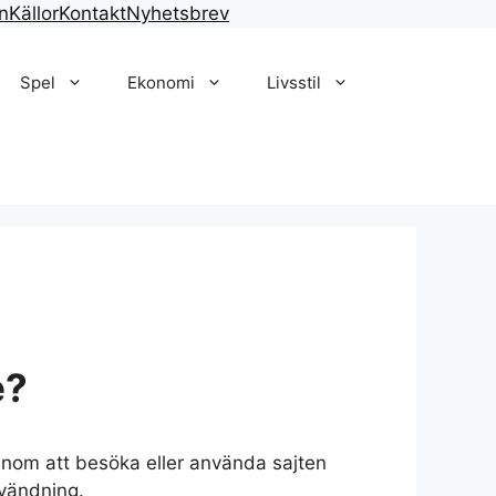
n
Källor
Kontakt
Nyhetsbrev
Spel
Ekonomi
Livsstil
e?
Genom att besöka eller använda sajten
nvändning.