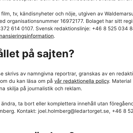
ör film, tv, kändisnyheter och nöje, utgiven av Waldemar
med organisationsnummer 16972177. Bolaget har sitt regi
: +372 614 0107. Svensk redaktionslinje: +46 8 525 034 
inansieringsinformation
.
llet på sajten?
.se skrivs av namngivna reportrar, granskas av en redakt
y som du kan läsa om på
vår redaktionella policy
. Material
na skilja på journalistik och reklam.
st ändra, ta bort eller komplettera innehåll utan föregå
olmberg. Kontakt: joel.holmberg@ledartorget.se, +46 8 