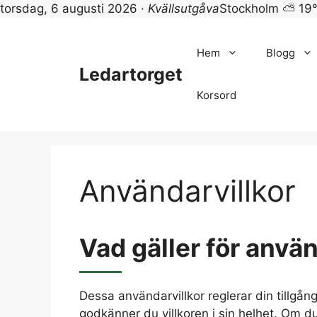
torsdag, 6 augusti 2026 ·
Kvällsutgåva
Stockholm ⛅ 19
Hoppa
till
Hem
Blogg
innehåll
Ledartorget
Korsord
Användarvillkor
Vad gäller för anvä
Dessa användarvillkor reglerar din tillgå
godkänner du villkoren i sin helhet. Om 