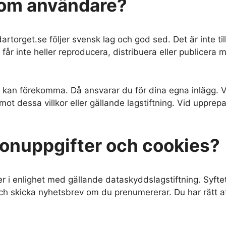
 som användare?
rtorget.se följer svensk lag och god sed. Det är inte til
 får inte heller reproducera, distribuera eller publicera ma
 kan förekomma. Då ansvarar du för dina egna inlägg. Vi
r mot dessa villkor eller gällande lagstiftning. Vid uppr
onuppgifter och cookies?
r i enlighet med gällande dataskyddslagstiftning. Syftet
h skicka nyhetsbrev om du prenumererar. Du har rätt att b