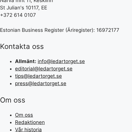
Narva mnt 11, Kesklinn
St Julian's 10117, EE
+372 614 0107
Estonian Business Register (Äriregister): 16972177
Kontakta oss
Allmänt:
info@ledartorget.se
editorial@ledartorget.se
tips@ledartorget.se
press@ledartorget.se
Om oss
Om oss
Redaktionen
Vår historia