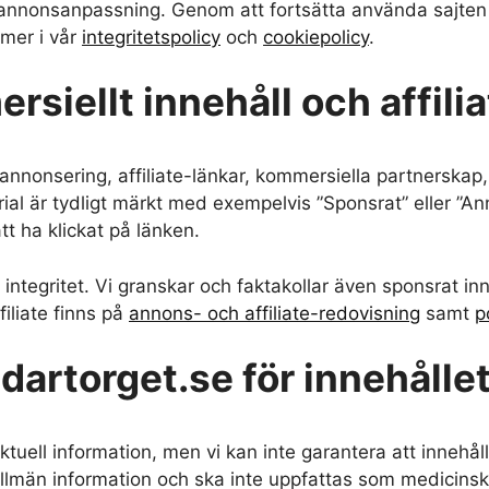
annonsanpassning. Genom att fortsätta använda sajten s
 mer i vår
integritetspolicy
och
cookiepolicy
.
rsiellt innehåll och affili
nnonsering, affiliate-länkar, kommersiella partnerskap,
al är tydligt märkt med exempelvis ”Sponsrat” eller ”Anno
t ha klickat på länken.
a integritet. Vi granskar och faktakollar även sponsrat 
filiate finns på
annons- och affiliate-redovisning
samt
p
dartorget.se för innehålle
ktuell information, men vi kan inte garantera att innehållet
llmän information och ska inte uppfattas som medicinsk, f