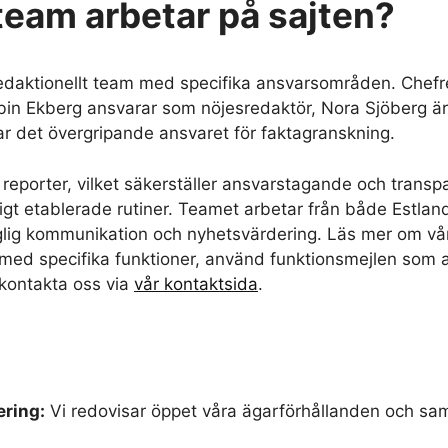
 team arbetar på sajten?
edaktionellt team med specifika ansvarsområden. Chefr
n Ekberg ansvarar som nöjesredaktör, Nora Sjöberg är 
har det övergripande ansvaret för faktagranskning.
 reporter, vilket säkerställer ansvarstagande och transp
ligt etablerade rutiner. Teamet arbetar från både Estl
daglig kommunikation och nyhetsvärdering. Läs mer om v
 med specifika funktioner, använd funktionsmejlen som al
kontakta oss via
vår kontaktsida
.
ering:
Vi redovisar öppet våra ägarförhållanden och samtl