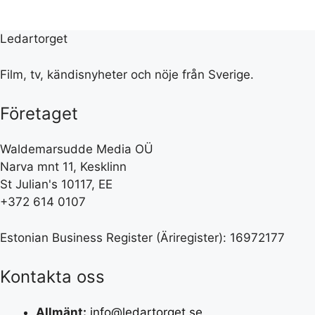
Ledartorget
Film, tv, kändisnyheter och nöje från Sverige.
Företaget
Waldemarsudde Media OÜ
Narva mnt 11, Kesklinn
St Julian's 10117, EE
+372 614 0107
Estonian Business Register (Äriregister): 16972177
Kontakta oss
Allmänt:
info@ledartorget.se