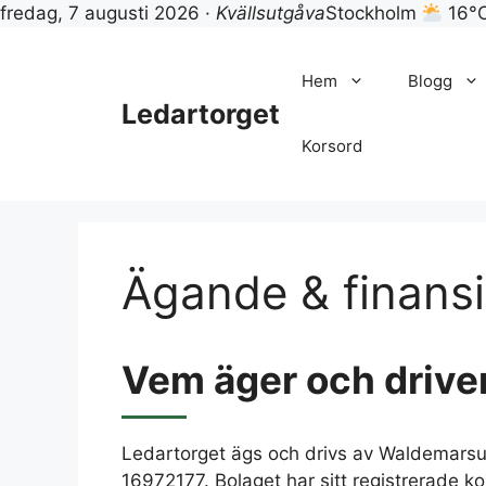
fredag, 7 augusti 2026 ·
Kvällsutgåva
Stockholm
16°
Hoppa
till
Hem
Blogg
innehåll
Ledartorget
Korsord
Ägande & finansi
Vem äger och drive
Ledartorget ägs och drivs av Waldemarsud
16972177. Bolaget har sitt registrerade k