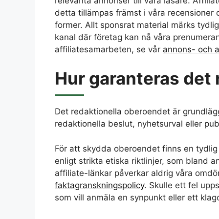
relevanta annonser till våra läsare. Affili
detta tillämpas främst i våra recensioner
former. Allt sponsrat material märks tydl
kanal där företag kan nå våra prenumeran
affiliatesamarbeten, se vår
annons- och af
Hur garanteras det 
Det redaktionella oberoendet är grundlägg
redaktionella beslut, nyhetsurval eller pub
För att skydda oberoendet finns en tydlig
enligt strikta etiska riktlinjer, som bland 
affiliate-länkar påverkar aldrig våra omdö
faktagranskningspolicy
. Skulle ett fel upp
som vill anmäla en synpunkt eller ett klag