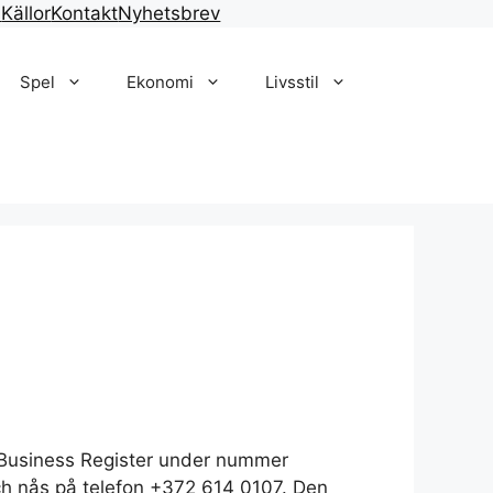
n
Källor
Kontakt
Nyhetsbrev
Spel
Ekonomi
Livsstil
n Business Register under nummer
 och nås på telefon +372 614 0107. Den