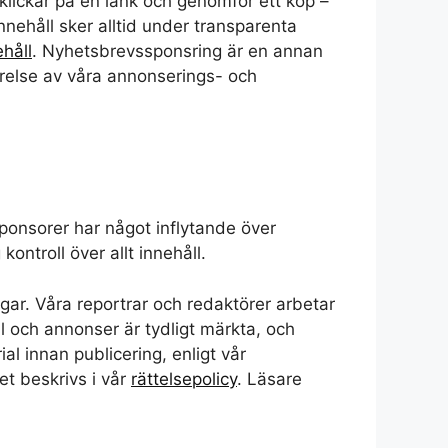
e klickar på en länk och genomför ett köp –
nehåll sker alltid under transparenta
ehåll
. Nyhetsbrevssponsring är en annan
relse av våra annonserings- och
ponsorer har något inflytande över
ontroll över allt innehåll.
gar. Våra reportrar och redaktörer arbetar
l och annonser är tydligt märkta, och
al innan publicering, enligt vår
ket beskrivs i vår
rättelsepolicy
. Läsare