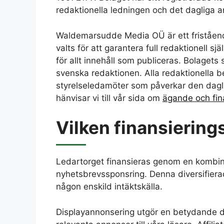
redaktionella ledningen och det dagliga ar
Waldemarsudde Media OÜ är ett fristående 
valts för att garantera full redaktionell 
för allt innehåll som publiceras. Bolaget
svenska redaktionen. Alla redaktionella b
styrelseledamöter som påverkar den daglig
hänvisar vi till vår sida om
ägande och fin
Vilken finansiering
Ledartorget finansieras genom en kombinat
nyhetsbrevssponsring. Denna diversifierade
någon enskild intäktskälla.
Displayannonsering utgör en betydande de