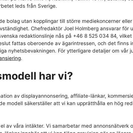
betet leds från Sverige.
bolag utan kopplingar till större mediekoncerner eller p
självständighet. Chefredaktör Joel Holmberg ansvarar för 
s svenska redaktionslinje nås på +46 8 525 034 84, vilke
eslut fattas oberoende av ägarintressen, och det finns i
a nyhetsbevakningen. För ytterligare detaljer om vår ju
ansiering
.
smodell har vi?
ion av displayannonsering, affiliate-länkar, kommersie
 modell säkerställer att vi kan upprätthålla en hög reda
l av våra intäkter. Vi samarbetar med annonsnätverk oc