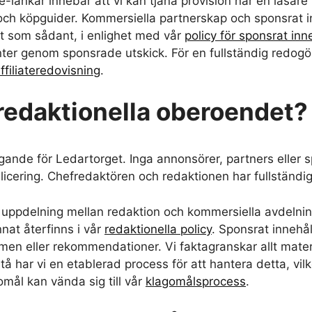
ate-länkar innebär att vi kan tjäna provision när en läsar
 och köpguider. Kommersiella partnerskap och sponsrat in
igt som sådant, i enlighet med vår
policy för sponsrat inn
ter genom sponsrade utskick. För en fullständig redogö
filiateredovisning
.
redaktionella oberoendet?
ande för Ledartorget. Inga annonsörer, partners eller s
licering. Chefredaktören och redaktionen har fullständig k
 uppdelning mellan redaktion och kommersiella avdelnin
annat återfinns i vår
redaktionella policy
. Sponsrat innehål
men eller rekommendationer. Vi faktagranskar allt materi
stå har vi en etablerad process för att hantera detta, vil
omål kan vända sig till vår
klagomålsprocess
.