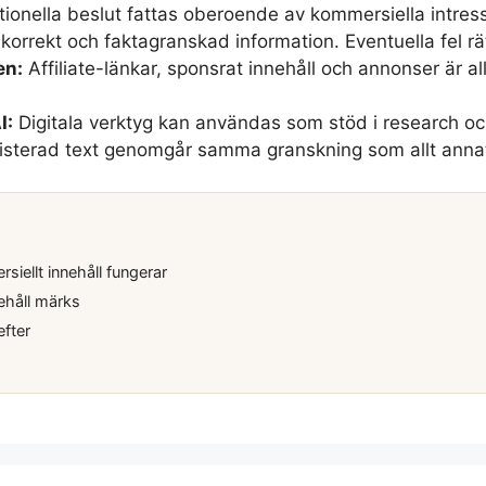
tionella beslut fattas oberoende av kommersiella intresse
r korrekt och faktagranskad information. Eventuella fel 
en:
Affiliate-länkar, sponsrat innehåll och annonser är a
I:
Digitala verktyg kan användas som stöd i research och
isterad text genomgår samma granskning som allt annat
iellt innehåll fungerar
ehåll märks
efter