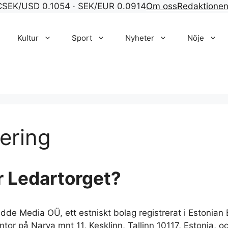
C
SEK/USD 0.1054 · SEK/EUR 0.0914
Om oss
Redaktione
Kultur
Sport
Nyheter
Nöje
ering
r Ledartorget?
de Media OÜ, ett estniskt bolag registrerat i Estonia
ontor på Narva mnt 11, Kesklinn, Tallinn 10117, Estonia,