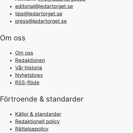
editorial@ledartorget.se
tips@ledartorget.se
press@ledartorget.se
Om oss
Om oss
Redaktionen
Vår historia
Nyhetsbrev
RSS-flöde
Förtroende & standarder
Källor & standarder
Redaktionell policy
Rättelsepolicy