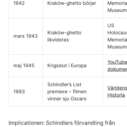
1942
Kraków-ghetto börjar
Memoria
Museum
US
Kraków-ghetto
Holocau
mars 1943
likvideras
Memoria
Museum
YouTube
maj 1945
Krigsslut i Europa
dokumen
Schindler’s List
Världen
1993
premiere – filmen
Historia
vinner sju Oscars
Implicationen: Schindlers förvandling från