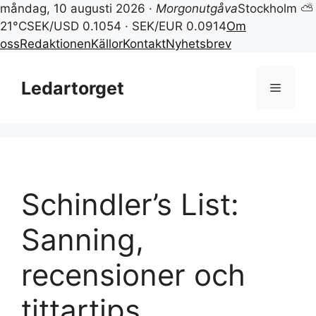
måndag, 10 augusti 2026 ·
Morgonutgåva
Stockholm ⛅
21°C
SEK/USD 0.1054 · SEK/EUR 0.0914
Om
oss
Redaktionen
Källor
Kontakt
Nyhetsbrev
Hoppa
till
Ledartorget
Meny
innehåll
Schindler’s List:
Sanning,
recensioner och
tittartips