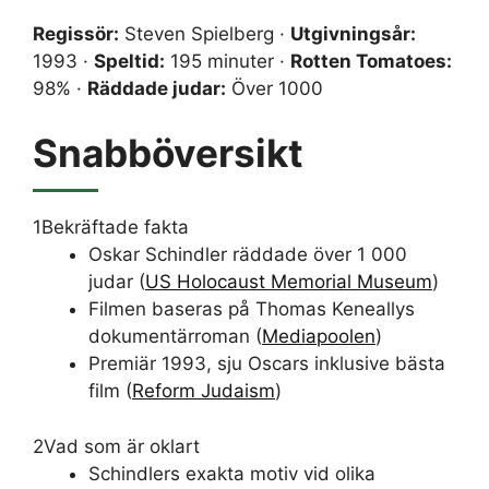
Regissör:
Steven Spielberg ·
Utgivningsår:
1993 ·
Speltid:
195 minuter ·
Rotten Tomatoes:
98% ·
Räddade judar:
Över 1000
Snabböversikt
1
Bekräftade fakta
Oskar Schindler räddade över 1 000
judar (
US Holocaust Memorial Museum
)
Filmen baseras på Thomas Keneallys
dokumentärroman (
Mediapoolen
)
Premiär 1993, sju Oscars inklusive bästa
film (
Reform Judaism
)
2
Vad som är oklart
Schindlers exakta motiv vid olika