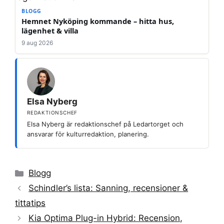
BLOGG
Hemnet Nyköping kommande – hitta hus,
lägenhet & villa
9 aug 2026
Elsa Nyberg
REDAKTIONSCHEF
Elsa Nyberg är redaktionschef på Ledartorget och
ansvarar för kulturredaktion, planering.
Kategorier
Blogg
Schindler’s lista: Sanning, recensioner &
tittatips
Kia Optima Plug-in Hybrid: Recension,