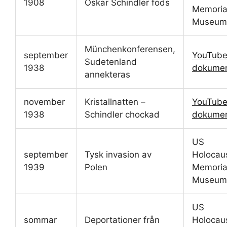
1908
Oskar Schindler föds
Memoria
Museum
Münchenkonferensen,
september
YouTube
Sudetenland
1938
dokumen
annekteras
november
Kristallnatten –
YouTube
1938
Schindler chockad
dokumen
US
september
Tysk invasion av
Holocau
1939
Polen
Memoria
Museum
US
sommar
Deportationer från
Holocau