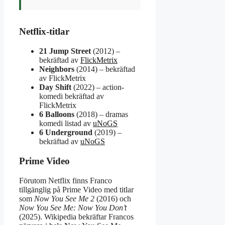
Netflix-titlar
21 Jump Street
(2012) –
bekräftad av
FlickMetrix
Neighbors
(2014) – bekräftad
av FlickMetrix
Day Shift
(2022) – action­
komedi bekräftad av
FlickMetrix
6 Balloons
(2018) – dramas
komedi listad av
uNoGS
6 Underground
(2019) –
bekräftad av
uNoGS
Prime Video
Förutom Netflix finns Franco
tillgänglig på Prime Video med titlar
som
Now You See Me 2
(2016) och
Now You See Me: Now You Don’t
(2025). Wikipedia bekräftar Francos