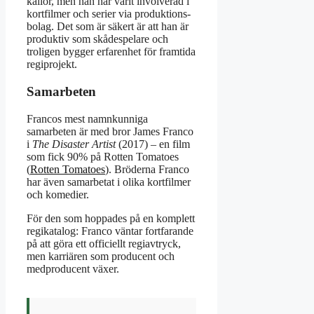
källor, men han har varit involverad i
kort­filmer och serier via produktions­
bolag. Det som är säkert är att han är
produktiv som skådespelare och
troligen bygger erfarenhet för framtida
regi­projekt.
Samarbeten
Francos mest namnkunniga
samarbeten är med bror James Franco
i
The Disaster Artist
(2017) – en film
som fick 90% på Rotten Tomatoes
(
Rotten Tomatoes
). Bröderna Franco
har även samarbetat i olika kort­filmer
och komedier.
För den som hoppades på en komplett
regi­katalog: Franco väntar fortfarande
på att göra ett officiellt regi­avtryck,
men karriären som producent och
med­producent växer.