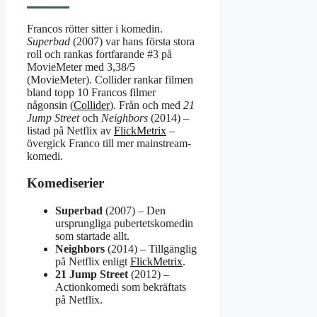
Francos rötter sitter i komedin.
Superbad
(2007) var hans första stora
roll och rankas fortfarande #3 på
MovieMeter med 3,38/5
(MovieMeter). Collider rankar filmen
bland topp 10 Francos filmer
någonsin (
Collider
). Från och med
21
Jump Street
och
Neighbors
(2014) –
listad på Netflix av
FlickMetrix
–
övergick Franco till mer mainstream­
komedi.
Komediserier
Superbad
(2007) – Den
ursprungliga pubertets­komedin
som startade allt.
Neighbors
(2014) – Tillgänglig
på Netflix enligt
FlickMetrix
.
21 Jump Street
(2012) –
Action­komedi som bekräftats
på Netflix.