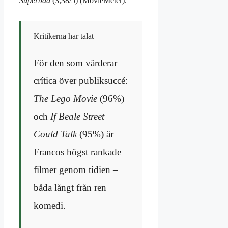
Superbad
(3,38/5) (MovieMeter).
Kritikerna har talat
För den som värderar
crítica över publiksuccé:
The Lego Movie
(96%)
och
If Beale Street
Could Talk
(95%) är
Francos högst rankade
filmer genom tidien –
båda långt från ren
komedi.