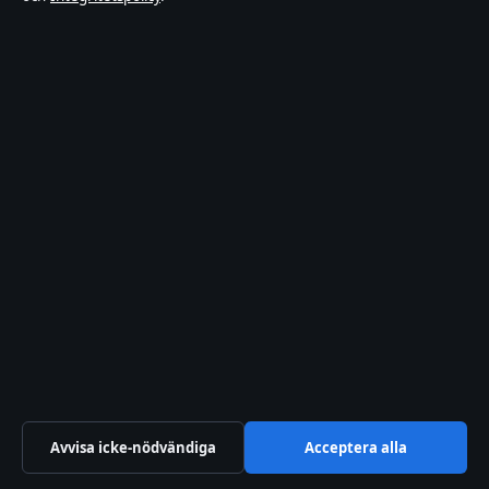
rollista
Kändisnyheter
Kultur
Livsstil
Nöje
Nyheter
Samhälle
&
reglering
Spel
Sport
TV-
rollista
© 2026 Ledartorget
Ledartorget
Avvisa icke-nödvändiga
Acceptera alla
Film, tv, kändisnyheter och nöje från Sverige.