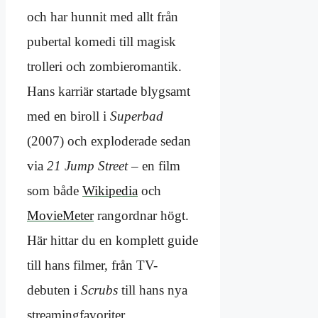
och har hunnit med allt från
pubertal komedi till magisk
trolleri och zombie­romantik.
Hans karriär startade blygsamt
med en biroll i
Superbad
(2007) och exploderade sedan
via
21 Jump Street
– en film
som både
Wikipedia
och
MovieMeter
rangordnar högt.
Här hittar du en komplett guide
till hans filmer, från TV-
debuten i
Scrubs
till hans nya
streaming­favoriter.