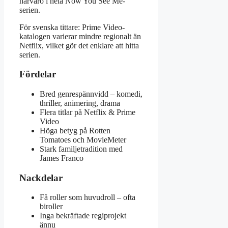
närvaro i hela Now You See Me-
serien.
För svenska tittare: Prime Video-
katalogen varierar mindre regionalt än
Netflix, vilket gör det enklare att hitta
serien.
Fördelar
Bred genre­spännvidd – komedi,
thriller, animering, drama
Flera titlar på Netflix & Prime
Video
Höga betyg på Rotten
Tomatoes och MovieMeter
Stark familje­tradition med
James Franco
Nackdelar
Få roller som huvudroll – ofta
biroller
Inga bekräftade regi­projekt
ännu