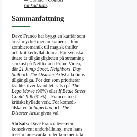
rankad lista
)
Sammanfattning
Dave Franco har byggt en karriär som
är så mycket mer än komedi – från
zombie­romantik till magisk thriller
och kritiker­hyllat drama. För svenska
tittare är tillgängligheten på streaming
starkast på Netflix och Prime Video,
där
21 Jump Street
,
Neighbors
,
Day
Shift
och
The Disaster Artist
alla finns
tillgängliga. För den som prioriterar
kvalitet över kvantitet: satsa på
The
Lego Movie
(96%) eller
If Beale Street
Could Talk
(95%) – Francos mest
kritiskt hyllade verk. För komedi­
älskaren är
Superbad
och
The
Disaster Artist
givna val.
Slutsats:
Dave Franco levererar
konsekvent underhållning, men hans
mest minnesvärda roller kommer ofta