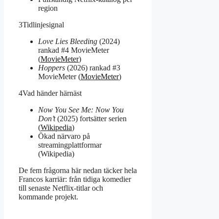
region
3
Tidlinjesignal
Love Lies Bleeding
(2024)
rankad #4 MovieMeter
(
MovieMeter
)
Hoppers
(2026) rankad #3
MovieMeter (
MovieMeter
)
4
Vad händer härnäst
Now You See Me: Now You
Don’t
(2025) fortsätter serien
(
Wikipedia
)
Ökad närvaro på
streamingplattformar
(Wikipedia)
De fem frågorna här nedan täcker hela
Francos karriär: från tidiga komedier
till senaste Netflix-titlar och
kommande projekt.