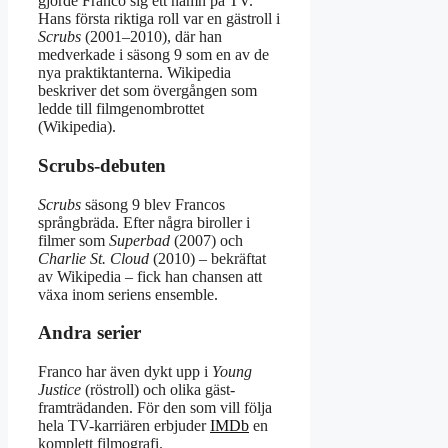
gjorde Franco sig ett namn på TV.
Hans första riktiga roll var en gästroll i
Scrubs
(2001–2010), där han
medverkade i säsong 9 som en av de
nya praktik­tanterna. Wikipedia
beskriver det som övergången som
ledde till filmgenombrottet
(Wikipedia).
Scrubs-debuten
Scrubs
säsong 9 blev Francos
språngbräda. Efter några biroller i
filmer som
Superbad
(2007) och
Charlie St. Cloud
(2010) – bekräftat
av Wikipedia – fick han chansen att
växa inom seriens ensemble.
Andra serier
Franco har även dykt upp i
Young
Justice
(röstroll) och olika gäst­
framträdanden. För den som vill följa
hela TV-karriären erbjuder
IMDb
en
komplett filmografi.