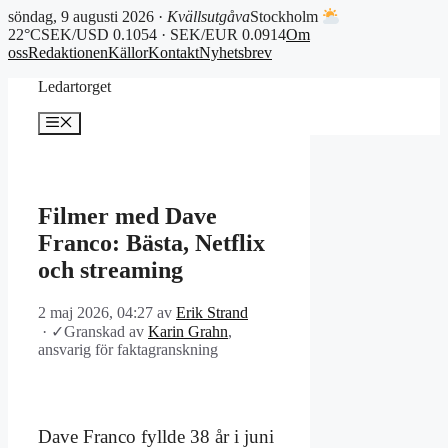
söndag, 9 augusti 2026 ·
Kvällsutgåva
Stockholm
22°C
SEK/USD 0.1054 · SEK/EUR 0.0914
Om
oss
Redaktionen
Källor
Kontakt
Nyhetsbrev
Hoppa
Ledartorget
till
innehåll
Meny
Filmer med Dave
Franco: Bästa, Netflix
och streaming
2 maj 2026, 04:27
av
Erik Strand
·
✓
Granskad av
Karin Grahn
,
ansvarig för faktagranskning
Dave Franco fyllde 38 år i juni