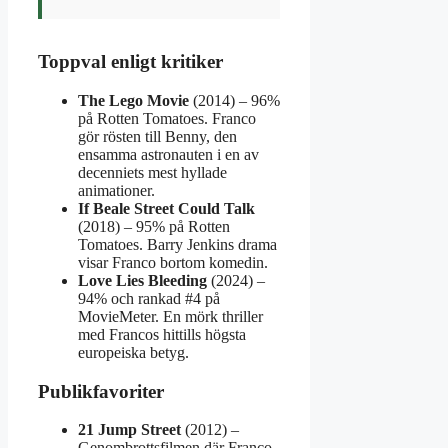
Toppval enligt kritiker
The Lego Movie
(2014) – 96%
på Rotten Tomatoes. Franco
gör rösten till Benny, den
ensamma astronauten i en av
decenniets mest hyllade
animationer.
If Beale Street Could Talk
(2018) – 95% på Rotten
Tomatoes. Barry Jenkins drama
visar Franco bortom komedin.
Love Lies Bleeding
(2024) –
94% och rankad #4 på
MovieMeter. En mörk thriller
med Francos hittills högsta
europeiska betyg.
Publikfavoriter
21 Jump Street
(2012) –
Genombrottsfilmen där Franco