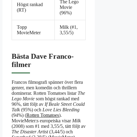
The Lego
Högst rankad
Movie
(RT)
(96%)
Topp
Milk (#1,
MovieMeter
3,55/5)
Bästa Dave Franco-
filmer
Francos filmografi spänner över flera
genrer, men komedin och thrillern
dominerar. Rotten Tomatoes listar
The
Lego Movie
som högst rankad med
96%, tätt följt av
If Beale Street Could
Talk
(95%) och
Love Lies Bleeding
(94%) (
Rotten Tomatoes
).
MovieMeter:s europeiska visar
Milk
(2008) som #1 med 3,55/5, tätt följt av
The Disaster Artist
(3,44/5) och