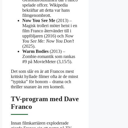
spelade offcer. Wikipedia
bekräftar att detta var hans
filmgenombrott.
Now You See Me
(2013) –
Magisk trolleri möter heist i en
film Franco återvänder till i
uppföljaren (2016) och
Now
You See Me: Now You Don’t
(2025).
Warm Bodies
(2013) –
Zombie-romantik som rankas
#9 på MovieMeter (3,15/5).
Det som slår en är att Francos mest
kritiskt hyllade filmer ofta är de minst
”typiska” för honom – drama och
thriller snarare än ren komedi.
TV-program med Dave
Franco
Innan filmkarriären exploderade