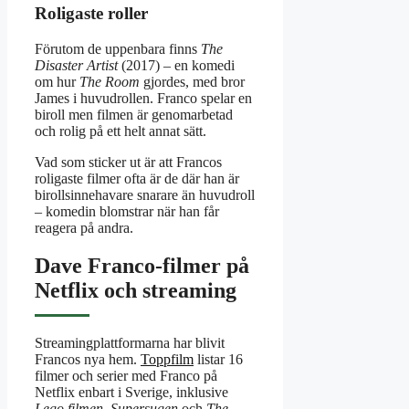
Roligaste roller
Förutom de uppenbara finns
The
Disaster Artist
(2017) – en komedi
om hur
The Room
gjordes, med bror
James i huvudrollen. Franco spelar en
biroll men filmen är genomarbetad
och rolig på ett helt annat sätt.
Vad som sticker ut är att Francos
roligaste filmer ofta är de där han är
bi­rollsinnehavare snarare än huvudroll
– komedin blomstrar när han får
reagera på andra.
Dave Franco-filmer på
Netflix och streaming
Streamingplattformarna har blivit
Francos nya hem.
Toppfilm
listar 16
filmer och serier med Franco på
Netflix enbart i Sverige, inklusive
Lego filmen
,
Supersugen
och
The