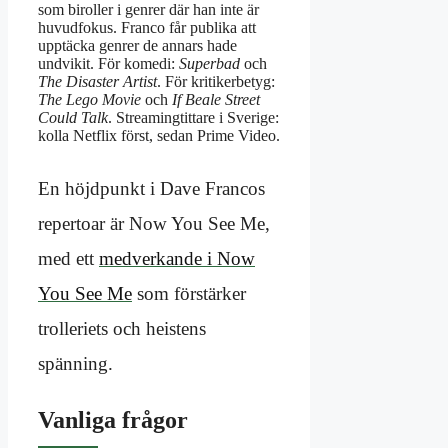
som biroller i genrer där han inte är
huvudfokus. Franco får publika att
upptäcka genrer de annars hade
undvikit. För komedi:
Superbad
och
The Disaster Artist
. För kritiker­betyg:
The Lego Movie
och
If Beale Street
Could Talk
. Streaming­tittare i Sverige:
kolla Netflix först, sedan Prime Video.
En höjdpunkt i Dave Francos
repertoar är Now You See Me,
med ett
medverkande i Now
You See Me
som förstärker
trolleriets och heistens
spänning.
Vanliga frågor