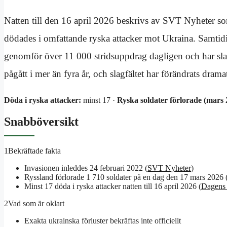
Natten till den 16 april 2026 beskrivs av SVT Nyheter so
dödades i omfattande ryska attacker mot Ukraina. Samtidig
genomför över 11 000 stridsuppdrag dagligen och har sla
pågått i mer än fyra år, och slagfältet har förändrats drama
Döda i ryska attacker:
minst 17 ·
Ryska soldater förlorade (mars 
Snabböversikt
1
Bekräftade fakta
Invasionen inleddes 24 februari 2022 (
SVT Nyheter
)
Ryssland förlorade 1 710 soldater på en dag den 17 mars 2026 
Minst 17 döda i ryska attacker natten till 16 april 2026 (
Dagens
2
Vad som är oklart
Exakta ukrainska förluster bekräftas inte officiellt