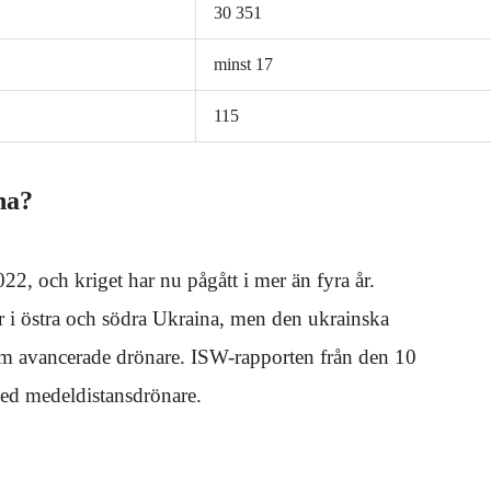
30 351
minst 17
115
na?
22, och kriget har nu pågått i mer än fyra år.
r i östra och södra Ukraina, men den ukrainska
nom avancerade drönare. ISW-rapporten från den 10
med medeldistansdrönare.