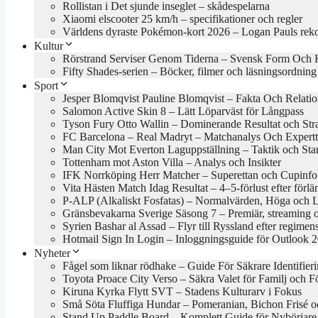
Rollistan i Det sjunde inseglet – skådespelarna
Xiaomi elscooter 25 km/h – specifikationer och regler
Världens dyraste Pokémon-kort 2026 – Logan Pauls rek
Kultur
Rörstrand Serviser Genom Tiderna – Svensk Form Och 
Fifty Shades-serien – Böcker, filmer och läsningsordning
Sport
Jesper Blomqvist Pauline Blomqvist – Fakta Och Relati
Salomon Active Skin 8 – Lätt Löparväst för Långpass
Tyson Fury Otto Wallin – Dominerande Resultat och Stra
FC Barcelona – Real Madryt – Matchanalys Och Expertt
Man City Mot Everton Laguppställning – Taktik och Star
Tottenham mot Aston Villa – Analys och Insikter
IFK Norrköping Herr Matcher – Superettan och Cupinfo
Vita Hästen Match Idag Resultat – 4–5-förlust efter förl
P-ALP (Alkaliskt Fosfatas) – Normalvärden, Höga och 
Gränsbevakarna Sverige Säsong 7 – Premiär, streaming 
Syrien Bashar al Assad – Flyr till Ryssland efter regimens
Hotmail Sign In Login – Inloggningsguide för Outlook 
Nyheter
Fågel som liknar rödhake – Guide För Säkrare Identifier
Toyota Proace City Verso – Säkra Valet för Familj och F
Kiruna Kyrka Flytt SVT – Stadens Kulturarv i Fokus
Små Söta Fluffiga Hundar – Pomeranian, Bichon Frisé o
Stand Up Paddle Board – Komplett Guide för Nybörjare