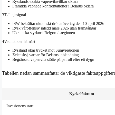
Rysslands exakta vapenvilavillkor oklara
Framtida väpnade konfrontationer i Belarus oklara
3
Tidlinjesignal
ISW bekräftar ukrainskt drönarövertag den 10 april 2026
Rysk våroffensiv inledd mars 2026 utan framgångar
Ukrainska styrkor i Belgorod-regionen
4
Vad händer härnäst
Ryssland ökar trycket mot Sumyregionen
Zelenskyj varnar för Belarus inblandning
Begränsad vapenvila stötte på patrull efter ett dygn
Tabellen nedan sammanfattar de viktigaste faktauppgiftern
Nyckelfaktum
Invasionens start