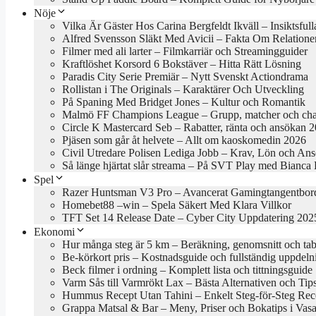
Nöje
Vilka Är Gäster Hos Carina Bergfeldt Ikväll – Insiktsful
Alfred Svensson Släkt Med Avicii – Fakta Om Relatione
Filmer med ali larter – Filmkarriär och Streamingguider
Kraftlöshet Korsord 6 Bokstäver – Hitta Rätt Lösning
Paradis City Serie Premiär – Nytt Svenskt Actiondrama
Rollistan i The Originals – Karaktärer Och Utveckling
På Spaning Med Bridget Jones – Kultur och Romantik
Malmö FF Champions League – Grupp, matcher och cha
Circle K Mastercard Seb – Rabatter, ränta och ansökan 
Pjäsen som går åt helvete – Allt om kaoskomedin 2026
Civil Utredare Polisen Lediga Jobb – Krav, Lön och An
Så länge hjärtat slår streama – På SVT Play med Bianca
Spel
Razer Huntsman V3 Pro – Avancerat Gamingtangentbor
Homebet88 –win – Spela Säkert Med Klara Villkor
TFT Set 14 Release Date – Cyber City Uppdatering 202
Ekonomi
Hur många steg är 5 km – Beräkning, genomsnitt och tab
Be-körkort pris – Kostnadsguide och fullständig uppdeln
Beck filmer i ordning – Komplett lista och tittningsguide
Varm Sås till Varmrökt Lax – Bästa Alternativen och Tip
Hummus Recept Utan Tahini – Enkelt Steg-för-Steg Rec
Grappa Matsal & Bar – Meny, Priser och Bokatips i Vasa