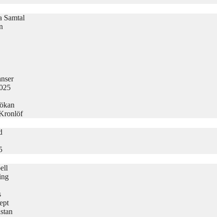
la Samtal
n
nser
2025
sökan
 Kronlöf
d
5
ell
ing
s
ept
stan