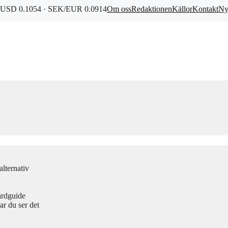
USD 0.1054 · SEK/EUR 0.0914
Om oss
Redaktionen
Källor
Kontakt
Ny
lternativ
årdguide
r du ser det