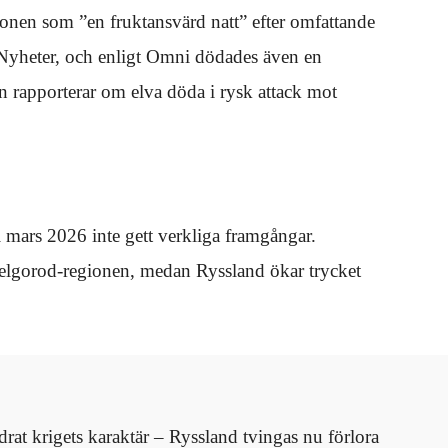
ionen som ”en fruktansvärd natt” efter omfattande
 Nyheter, och enligt Omni dödades även en
en rapporterar om elva döda i rysk attack mot
i mars 2026 inte gett verkliga framgångar.
 Belgorod-regionen, medan Ryssland ökar trycket
rat krigets karaktär – Ryssland tvingas nu förlora