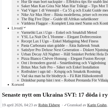
Hur får man bort nackspärr – Effektiva tips för snabb lin
Saker Man Kan Göra När Man Har Tråkigt – Tips Mot Tr
Vad Väger 1 dl Vetemjöl – Ca 55 g och Exakt Guide med
Nike Air Max Herr – Bästa modellerna, priser och recen
The Big Five Djur – Guide till Afrikas safariikoner
Världens Flaggor – Komplett Lista med Namn och Konti
Livsstil
Varmrökt Lax i Ugn – Enkel och Smakfull Metod
YSL La Nuit De L’Homme – Elegant Doftrecension
Recept Lax I Ugn – Enkel Matlagning Med Finess
Pasta Carbonara utan grädde – Äkta Italiensk Smak
Satisfyer Pro Deluxe Next Generation – Diskret Njutnin
Urban Decay All Nighter – Håll Sminket Perfekt Hela 
Pizza Bianco Chèvre Honung – Elegant Fusion Recept
Ont i livmodern gravid – Smärtlindring och Vägledning
Britax Max Safe Pro – Säker och Enkel Installation
Rotfrukter i ugn tid – Krispig och Smakrik Rostning
Vad ska man ha för blodtryck – Få Rätt Hälsokontroll
Dränkbar pump bäst i test – Robust Prestanda För Villaä
Korsord
Senaste nytt om Ukraina SVT: 17 döda i ry
19 april 2026, 04:23
av
Robin Ekberg
·
✓
Granskad av
Karin Grahn