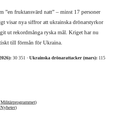
m ”en fruktansvärd natt” – minst 17 personer
t visar nya siffror att ukrainska drönarstyrkor
git ut rekordmånga ryska mål. Kriget har nu
tiskt till förmån för Ukraina.
2026):
30 351 ·
Ukrainska drönarattacker (mars):
115
(
Militärprogrammet
)
 Nyheter
)