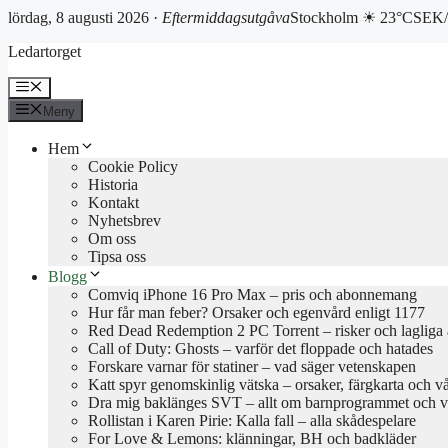
lördag, 8 augusti 2026 ·
Eftermiddagsutgåva
Stockholm ☀ 23°C
SEK/
Hoppa
Ledartorget
till
innehåll
Meny
Meny
Hem
Cookie Policy
Historia
Kontakt
Nyhetsbrev
Om oss
Tipsa oss
Blogg
Comviq iPhone 16 Pro Max – pris och abonnemang
Hur får man feber? Orsaker och egenvård enligt 1177
Red Dead Redemption 2 PC Torrent – risker och lagliga a
Call of Duty: Ghosts – varför det floppade och hatades
Forskare varnar för statiner – vad säger vetenskapen
Katt spyr genomskinlig vätska – orsaker, färgkarta och v
Dra mig baklänges SVT – allt om barnprogrammet och va
Rollistan i Karen Pirie: Kalla fall – alla skådespelare
For Love & Lemons: klänningar, BH och badkläder