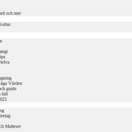
ord och mer
Kultur
on
tegi
ips
telva
ängning
Låga Värden
och guide
 fall
2025
ing
öretag
ch Malteser