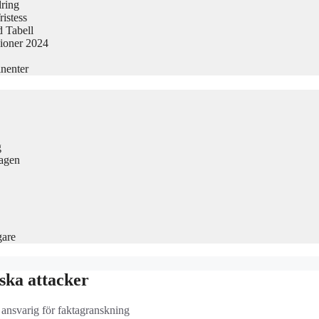
dring
istess
 Tabell
sioner 2024
nenter
g
Dagen
gare
ska attacker
, ansvarig för faktagranskning