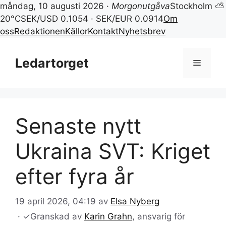
måndag, 10 augusti 2026 ·
Morgonutgåva
Stockholm ⛅
20°C
SEK/USD 0.1054 · SEK/EUR 0.0914
Om
oss
Redaktionen
Källor
Kontakt
Nyhetsbrev
Hoppa
till
Ledartorget
Meny
innehåll
Senaste nytt
Ukraina SVT: Kriget
efter fyra år
19 april 2026, 04:19
av
Elsa Nyberg
·
✓
Granskad av
Karin Grahn
, ansvarig för