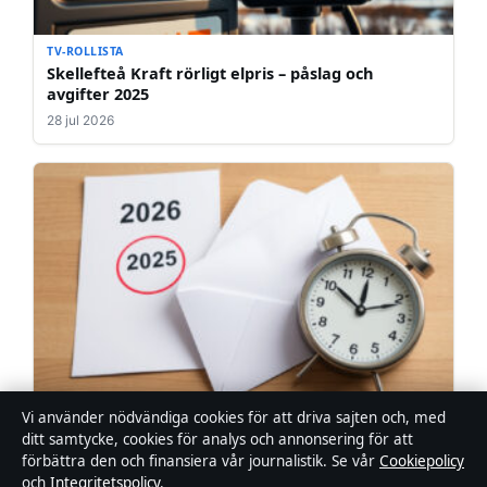
TV-ROLLISTA
Skellefteå Kraft rörligt elpris – påslag och
avgifter 2025
28 jul 2026
Vi använder nödvändiga cookies för att driva sajten och, med
TV-ROLLISTA
När får man antagningsbesked? Datum och tider
ditt samtycke, cookies för analys och annonsering för att
2026
förbättra den och finansiera vår journalistik. Se vår
Cookiepolicy
och
Integritetspolicy
.