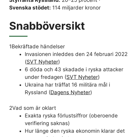
Svenska stödet:
114 miljarder kronor
Snabböversikt
1
Bekräftade händelser
Invasionen inleddes den 24 februari 2022
(
SVT Nyheter
)
6 döda och 43 skadade i ryska attacker
under fredagen (
SVT Nyheter
)
Ukraina har träffat 16 militära mål i
Ryssland (
Dagens Nyheter
)
2
Vad som är oklart
Exakta ryska förlustsiffror (oberoende
verifiering saknas)
Hur länge den ryska ekonomin klarar det