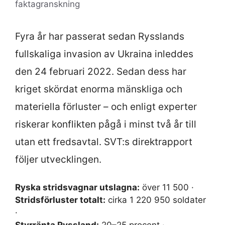
faktagranskning
Fyra år har passerat sedan Rysslands
fullskaliga invasion av Ukraina inleddes
den 24 februari 2022. Sedan dess har
kriget skördat enorma mänskliga och
materiella förluster – och enligt experter
riskerar konflikten pågå i minst två år till
utan ett fredsavtal. SVT:s direktrapport
följer utvecklingen.
Ryska stridsvagnar utslagna:
över 11 500 ·
Stridsförluster totalt:
cirka 1 220 950 soldater
·
Styrränta Ryssland:
20–25 procent ·