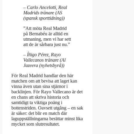
– Carlo Ancelotti, Real
Madrids tränare (AS
(spansk sporttidning))
”Att möta Real Madrid
på Bernabéu är alltid en
utmaning, men vi har sett
att de är sårbara just nu.”
– Íñigo Pérez, Rayo
Vallecanos tränare (Al
Jazeera (nyhetsbyrå))
För Real Madrid handlar den här
matchen om att bevisa att laget kan
vinna även utan sina stjärnor i
backlinjen. För Rayo Vallecano är det
en chans att skriva historia och
samtidigt ta viktiga poäng i
bottenstriden. Oavsett utgång – en sak
är säker: det blir en match där
laguppställningarna berättar minst lika
mycket som slutresultatet.