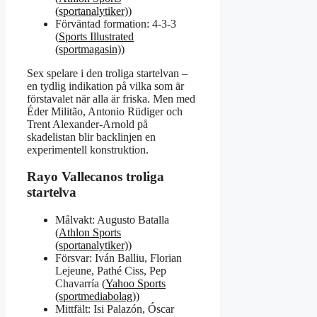
(sportanalytiker)
)
Förväntad formation: 4-3-3
(
Sports Illustrated
(sportmagasin)
)
Sex spelare i den troliga startelvan –
en tydlig indikation på vilka som är
förstavalet när alla är friska. Men med
Éder Militão, Antonio Rüdiger och
Trent Alexander-Arnold på
skadelistan blir backlinjen en
experimentell konstruktion.
Rayo Vallecanos troliga
startelva
Målvakt: Augusto Batalla
(
Athlon Sports
(sportanalytiker)
)
Försvar: Iván Balliu, Florian
Lejeune, Pathé Ciss, Pep
Chavarría (
Yahoo Sports
(sportmediabolag)
)
Mittfält: Isi Palazón, Óscar