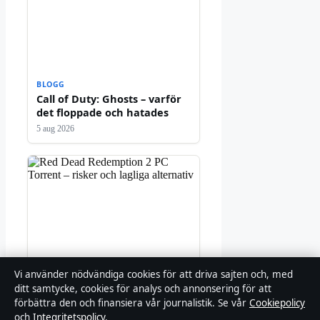
BLOGG
Call of Duty: Ghosts – varför
det floppade och hatades
5 aug 2026
Vi använder nödvändiga cookies för att driva sajten och, med
ditt samtycke, cookies för analys och annonsering för att
BLOGG
Red Dead Redemption 2 PC
förbättra den och finansiera vår journalistik. Se vår
Cookiepolicy
Torrent – risker och lagliga
och
Integritetspolicy
.