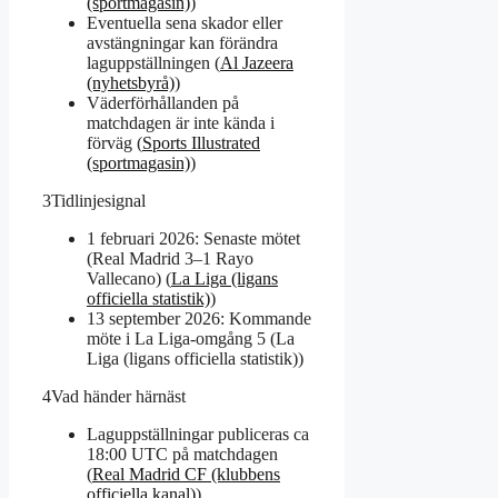
(sportmagasin)
)
Eventuella sena skador eller
avstängningar kan förändra
laguppställningen (
Al Jazeera
(nyhetsbyrå)
)
Väderförhållanden på
matchdagen är inte kända i
förväg (
Sports Illustrated
(sportmagasin)
)
3
Tidlinjesignal
1 februari 2026: Senaste mötet
(Real Madrid 3–1 Rayo
Vallecano) (
La Liga (ligans
officiella statistik)
)
13 september 2026: Kommande
möte i La Liga-omgång 5 (La
Liga (ligans officiella statistik))
4
Vad händer härnäst
Laguppställningar publiceras ca
18:00 UTC på matchdagen
(
Real Madrid CF (klubbens
officiella kanal)
)