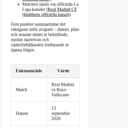
Matchen sänds via officiella La
Liga-kanaler (
Real Madrid CF
(klubbens officiella kanal)
)
Fem punkter sammanfattar det
viktigaste inför avspark – datum, plats
och senaste mötet är bekräftade,
medan startelvan och
väderförhållanden fortfarande är
öppna frågor.
Faktaområde
Värde
Nyckelfakta
Real Madrid
om
Match
vs Rayo
Real
Vallecano
Madrid
vs
Rayo
13
Vallecano
Datum
september
2026