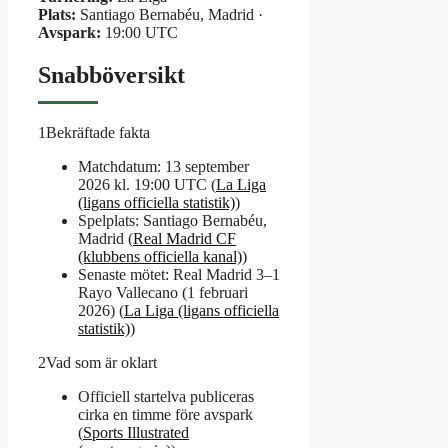
Plats:
Santiago Bernabéu, Madrid ·
Avspark:
19:00 UTC
Snabböversikt
1
Bekräftade fakta
Matchdatum: 13 september
2026 kl. 19:00 UTC (
La Liga
(ligans officiella statistik)
)
Spelplats: Santiago Bernabéu,
Madrid (
Real Madrid CF
(klubbens officiella kanal)
)
Senaste mötet: Real Madrid 3–1
Rayo Vallecano (1 februari
2026) (
La Liga (ligans officiella
statistik)
)
2
Vad som är oklart
Officiell startelva publiceras
cirka en timme före avspark
(
Sports Illustrated