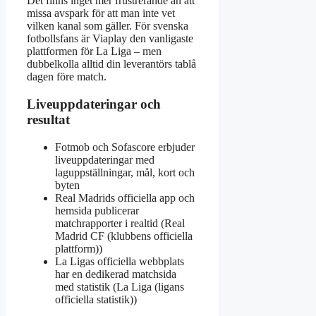
Det finns inget mer frustrerande än att
missa avspark för att man inte vet
vilken kanal som gäller. För svenska
fotbollsfans är Viaplay den vanligaste
plattformen för La Liga – men
dubbelkolla alltid din leverantörs tablå
dagen före match.
Liveuppdateringar och
resultat
Fotmob och Sofascore erbjuder
liveuppdateringar med
laguppställningar, mål, kort och
byten
Real Madrids officiella app och
hemsida publicerar
matchrapporter i realtid (Real
Madrid CF (klubbens officiella
plattform))
La Ligas officiella webbplats
har en dedikerad matchsida
med statistik (La Liga (ligans
officiella statistik))