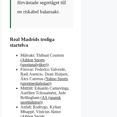
förväntade segertåget till
en riskabel balansakt.
Real Madrids troliga
startelva
Målvakt: Thibaut Courtois
(
Athlon Sports
(sportanalytiker)
)
Försvar: Federico Valverde,
Raúl Asencio, Dean Huijsen,
Álex Carreras (
Yahoo Sports
(sportmediabolag)
)
Mittfält: Eduardo Camavinga,
Aurélien Tchouaméni, Jude
Bellingham (
AS (spansk
sporttidning)
)
Anfall: Rodrygo, Kylian
Mbappé, Vinícius Júnior
(
Athlon Sports