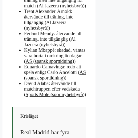
träning men inte tillgänglig för
match (Al Jazeera (nyhetsbyrå))
Trent Alexander-Arnold:
återvände till träning, inte
tillgänglig (Al Jazeera
(nyhetsbyrå))
Ferland Mendy: återvände till
träning, inte tillgänglig (Al
Jazeera (nyhetsbyrå))
Kylian Mbappé: skadad, väntas
vara borta i omkring tio dagar
(
AS (spansk sporttidning)
)
Eduardo Camavinga: redo att
spela enligt Carlo Ancelotti (
AS
(spansk sporttidning)
)
David Alaba: återvände till
matchtruppen efter vadskada
(
Sports Mole (sportnyhetsbyrå)
)
Krisläget
Real Madrid har fyra