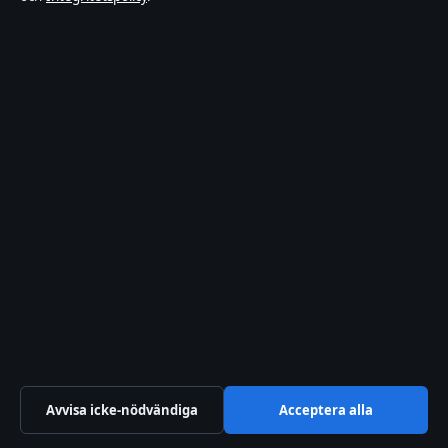
alternativ
5 aug 2026
BLOGG
Hur får man feber? Orsaker
och egenvård enligt 1177
5 aug 2026
Avvisa icke-nödvändiga
Acceptera alla
Erik Strand