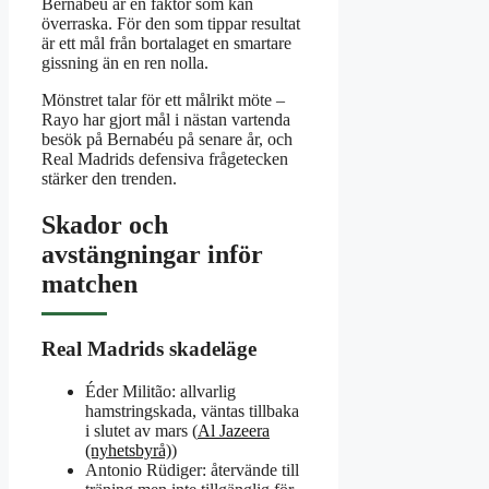
Bernabéu är en faktor som kan
överraska. För den som tippar resultat
är ett mål från bortalaget en smartare
gissning än en ren nolla.
Mönstret talar för ett målrikt möte –
Rayo har gjort mål i nästan vartenda
besök på Bernabéu på senare år, och
Real Madrids defensiva frågetecken
stärker den trenden.
Skador och
avstängningar inför
matchen
Real Madrids skadeläge
Éder Militão: allvarlig
hamstringskada, väntas tillbaka
i slutet av mars (
Al Jazeera
(nyhetsbyrå)
)
Antonio Rüdiger: återvände till