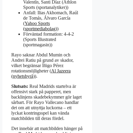
Valentín, Santi Díaz (Athlon
Sports (sportanalytiker))
Anfall: Ilias Akhomach, Raúl
de Tomás, Álvaro García
(
Yahoo Sports
(sportmediabolag)
)
Förväntad formation: 4-4-2
(Sports Illustrated
(sportmagasin))
Rayo saknar Abdul Mumin och
Andrei Ratiu på grund av skador,
vilket begränsar Íñigo Pérez
rotationsmöjligheter (
Al Jazeera
(nyhetsbyrå)
).
Slutsats:
Real Madrids startelva är
offensivt stark på papperet, men
backlinjens skadebekymmer gör laget
sårbart. För Rayo Vallecano handlar
det om att utnyttja luckorna – ett
lyckat kontringsspel kan vända
matchbilden till deras fördel.
Det innebär att matchbilden hänger på