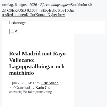
torsdag, 6 augusti 2026 ·
Eftermiddagsutgåva
Stockholm ⛅
23°C
SEK/USD 0.1057 · SEK/EUR 0.0915
Om
oss
Redaktionen
Källor
Kontakt
Nyhetsbrev
Hoppa
Ledartorget
till
innehåll
Meny
Real Madrid mot Rayo
Vallecano:
Laguppställningar och
matchinfo
1 juli 2026, 14:37
av
Erik Strand
·
✓
Granskad av
Karin Grahn
,
ansvarig för faktagranskning