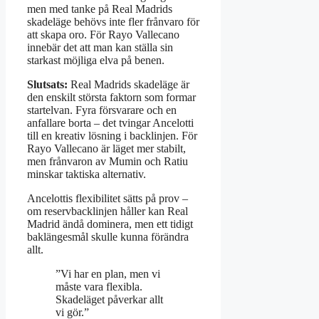
men med tanke på Real Madrids
skadeläge behövs inte fler frånvaro för
att skapa oro. För Rayo Vallecano
innebär det att man kan ställa sin
starkast möjliga elva på benen.
Slutsats:
Real Madrids skadeläge är
den enskilt största faktorn som formar
startelvan. Fyra försvarare och en
anfallare borta – det tvingar Ancelotti
till en kreativ lösning i backlinjen. För
Rayo Vallecano är läget mer stabilt,
men frånvaron av Mumin och Ratiu
minskar taktiska alternativ.
Ancelottis flexibilitet sätts på prov –
om reservbacklinjen håller kan Real
Madrid ändå dominera, men ett tidigt
baklängesmål skulle kunna förändra
allt.
”Vi har en plan, men vi
måste vara flexibla.
Skadeläget påverkar allt
vi gör.”