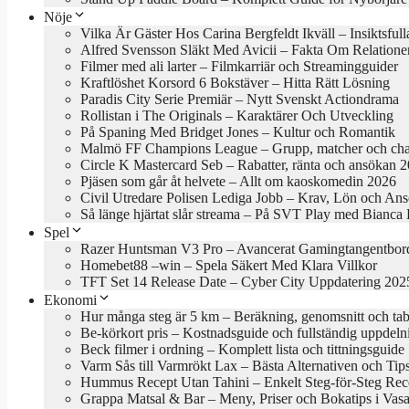
Nöje
Vilka Är Gäster Hos Carina Bergfeldt Ikväll – Insiktsful
Alfred Svensson Släkt Med Avicii – Fakta Om Relatione
Filmer med ali larter – Filmkarriär och Streamingguider
Kraftlöshet Korsord 6 Bokstäver – Hitta Rätt Lösning
Paradis City Serie Premiär – Nytt Svenskt Actiondrama
Rollistan i The Originals – Karaktärer Och Utveckling
På Spaning Med Bridget Jones – Kultur och Romantik
Malmö FF Champions League – Grupp, matcher och cha
Circle K Mastercard Seb – Rabatter, ränta och ansökan 
Pjäsen som går åt helvete – Allt om kaoskomedin 2026
Civil Utredare Polisen Lediga Jobb – Krav, Lön och An
Så länge hjärtat slår streama – På SVT Play med Bianca
Spel
Razer Huntsman V3 Pro – Avancerat Gamingtangentbor
Homebet88 –win – Spela Säkert Med Klara Villkor
TFT Set 14 Release Date – Cyber City Uppdatering 202
Ekonomi
Hur många steg är 5 km – Beräkning, genomsnitt och tab
Be-körkort pris – Kostnadsguide och fullständig uppdeln
Beck filmer i ordning – Komplett lista och tittningsguide
Varm Sås till Varmrökt Lax – Bästa Alternativen och Tip
Hummus Recept Utan Tahini – Enkelt Steg-för-Steg Rec
Grappa Matsal & Bar – Meny, Priser och Bokatips i Vasa