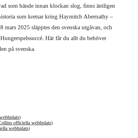
vad som hände innan klockan slog, finns äntligen
historia som kretsar kring Haymitch Abernathy –
n 18 mars 2025 släpptes den svenska utgåvan, och
a Hungerspelssuccé. Här får du allt du behöver
den på svenska.
 webbplats
)
llins officiella webbplats
)
iella webbplats
)