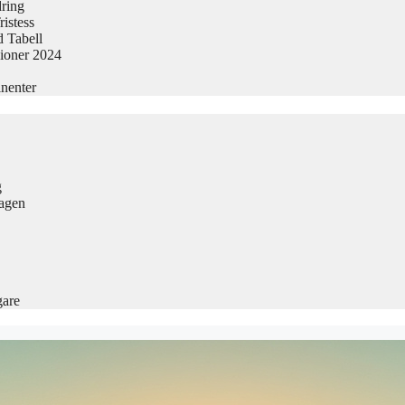
dring
istess
 Tabell
sioner 2024
nenter
g
Dagen
gare