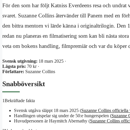
För den som har följt Katniss Everdeens resa och undrat 
svaret. Suzanne Collins återvänder till Panem med en för
den bittra mentorn vi lärde känna i originaltrilogin. De
redan nu planeras en filmatisering som kan bli nästa stor
veta om bokens handling, filmpremiär och var du köper 
Svensk utgivning:
18 mars 2025 ·
Lägsta pris:
70 kr ·
Författare:
Suzanne Collins
Snabböversikt
1
Bekräftade fakta
Svensk utgåva släppt 18 mars 2025 (
Suzanne Collins officiella
Handlingen utspelar sig under de 50:e hungerspelen (
Suzanne Co
Huvudpersonen är Haymitch Abernathy (
Suzanne Collins offic