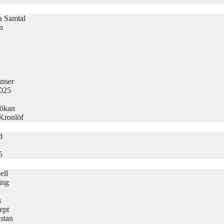
la Samtal
n
nser
2025
sökan
 Kronlöf
d
5
ell
ing
s
ept
stan