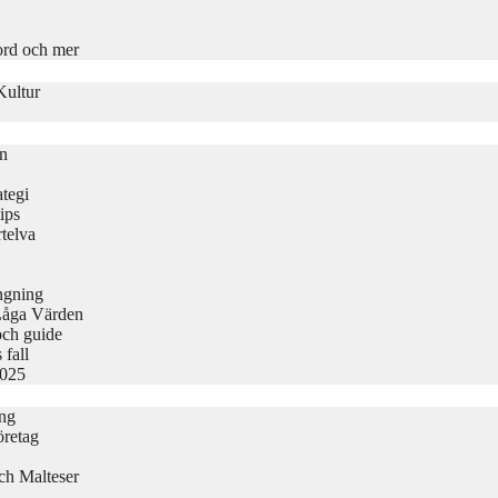
ord och mer
Kultur
on
tegi
ips
telva
ängning
Låga Värden
och guide
 fall
2025
ing
öretag
ch Malteser