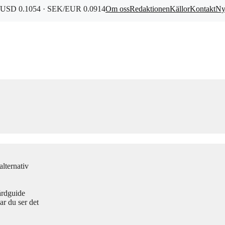
USD 0.1054 · SEK/EUR 0.0914
Om oss
Redaktionen
Källor
Kontakt
Ny
lternativ
årdguide
r du ser det