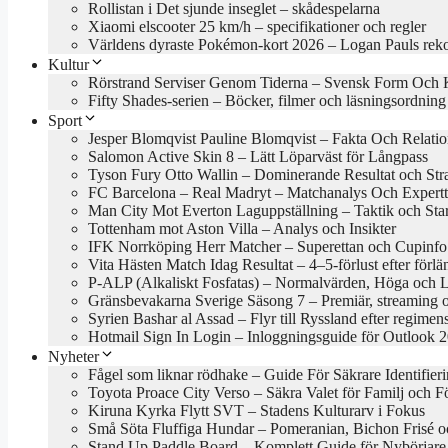
Rollistan i Det sjunde inseglet – skådespelarna
Xiaomi elscooter 25 km/h – specifikationer och regler
Världens dyraste Pokémon-kort 2026 – Logan Pauls rek
Kultur
Rörstrand Serviser Genom Tiderna – Svensk Form Och 
Fifty Shades-serien – Böcker, filmer och läsningsordning
Sport
Jesper Blomqvist Pauline Blomqvist – Fakta Och Relati
Salomon Active Skin 8 – Lätt Löparväst för Långpass
Tyson Fury Otto Wallin – Dominerande Resultat och Stra
FC Barcelona – Real Madryt – Matchanalys Och Expertt
Man City Mot Everton Laguppställning – Taktik och Star
Tottenham mot Aston Villa – Analys och Insikter
IFK Norrköping Herr Matcher – Superettan och Cupinfo
Vita Hästen Match Idag Resultat – 4–5-förlust efter förl
P-ALP (Alkaliskt Fosfatas) – Normalvärden, Höga och 
Gränsbevakarna Sverige Säsong 7 – Premiär, streaming 
Syrien Bashar al Assad – Flyr till Ryssland efter regimens
Hotmail Sign In Login – Inloggningsguide för Outlook 
Nyheter
Fågel som liknar rödhake – Guide För Säkrare Identifier
Toyota Proace City Verso – Säkra Valet för Familj och F
Kiruna Kyrka Flytt SVT – Stadens Kulturarv i Fokus
Små Söta Fluffiga Hundar – Pomeranian, Bichon Frisé o
Stand Up Paddle Board – Komplett Guide för Nybörjare