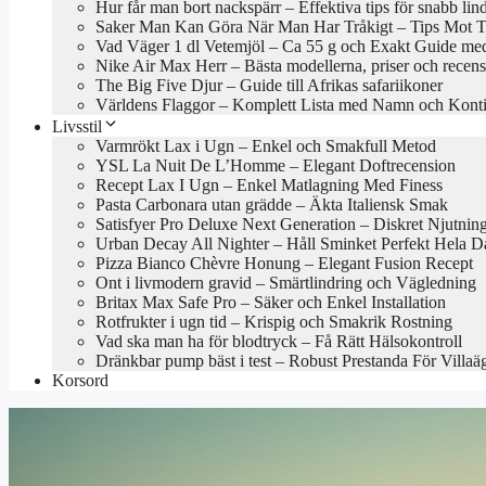
Hur får man bort nackspärr – Effektiva tips för snabb lin
Saker Man Kan Göra När Man Har Tråkigt – Tips Mot Tr
Vad Väger 1 dl Vetemjöl – Ca 55 g och Exakt Guide med
Nike Air Max Herr – Bästa modellerna, priser och recen
The Big Five Djur – Guide till Afrikas safariikoner
Världens Flaggor – Komplett Lista med Namn och Konti
Livsstil
Varmrökt Lax i Ugn – Enkel och Smakfull Metod
YSL La Nuit De L’Homme – Elegant Doftrecension
Recept Lax I Ugn – Enkel Matlagning Med Finess
Pasta Carbonara utan grädde – Äkta Italiensk Smak
Satisfyer Pro Deluxe Next Generation – Diskret Njutnin
Urban Decay All Nighter – Håll Sminket Perfekt Hela 
Pizza Bianco Chèvre Honung – Elegant Fusion Recept
Ont i livmodern gravid – Smärtlindring och Vägledning
Britax Max Safe Pro – Säker och Enkel Installation
Rotfrukter i ugn tid – Krispig och Smakrik Rostning
Vad ska man ha för blodtryck – Få Rätt Hälsokontroll
Dränkbar pump bäst i test – Robust Prestanda För Villaä
Korsord