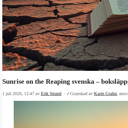
Sunrise on the Reaping svenska – boksläpp
1 juli 2026, 12:47
av
Erik Strand
·
✓
Granskad av
Karin Grahn
, ansv