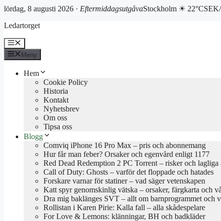
lördag, 8 augusti 2026 ·
Eftermiddagsutgåva
Stockholm ☀ 22°C
SEK/
Hoppa
Ledartorget
till
innehåll
Meny
Meny
Hem
Cookie Policy
Historia
Kontakt
Nyhetsbrev
Om oss
Tipsa oss
Blogg
Comviq iPhone 16 Pro Max – pris och abonnemang
Hur får man feber? Orsaker och egenvård enligt 1177
Red Dead Redemption 2 PC Torrent – risker och lagliga a
Call of Duty: Ghosts – varför det floppade och hatades
Forskare varnar för statiner – vad säger vetenskapen
Katt spyr genomskinlig vätska – orsaker, färgkarta och v
Dra mig baklänges SVT – allt om barnprogrammet och va
Rollistan i Karen Pirie: Kalla fall – alla skådespelare
For Love & Lemons: klänningar, BH och badkläder