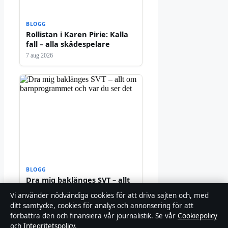
BLOGG
Rollistan i Karen Pirie: Kalla
fall – alla skådespelare
7 aug 2026
BLOGG
Dra mig baklänges SVT – allt
om barnprogrammet och var
Vi använder nödvändiga cookies för att driva sajten och, med
du ser det
ditt samtycke, cookies för analys och annonsering för att
7 aug 2026
förbättra den och finansiera vår journalistik. Se vår
Cookiepolicy
och
Integritetspolicy
.