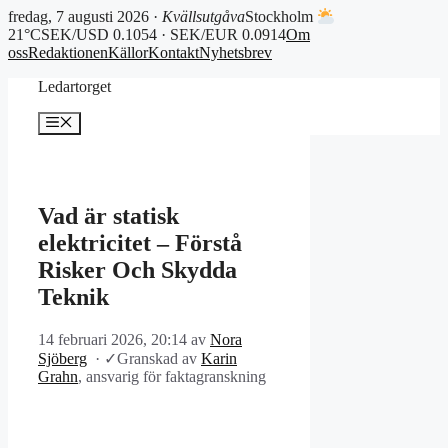
fredag, 7 augusti 2026 ·
Kvällsutgåva
Stockholm
21°C
SEK/USD 0.1054 · SEK/EUR 0.0914
Om
oss
Redaktionen
Källor
Kontakt
Nyhetsbrev
Hoppa
Ledartorget
till
innehåll
Meny
Vad är statisk
elektricitet – Förstå
Risker Och Skydda
Teknik
14 februari 2026, 20:14
av
Nora
Sjöberg
·
✓
Granskad av
Karin
Grahn
, ansvarig för faktagranskning