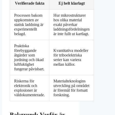
Verifierade fakta
Ej helt klarlagt
Processen bakom
Hur mikrostrukturer
uppkomsten av
hos olika material
statisk laddning är
exakt påverkar
experimentellt
laddningsfördelningen
belagd.
är inte fullt ut kartlagt.
Praktiska
förebyggande
Kvantitativa modeller
åtgärder som
för triboelektriska
jordning och ökad
serier kan variera
luftfuktighet
mellan källor.
fungerar påvisbart.
Riskerna för
Materialteknologins
elektronik och
utveckling på området
explosioner är
är föremål för fortsatt
väldokumenterade.
forskning.
Bakgrund: Varför är