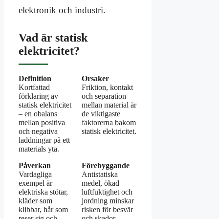
elektronik och industri.
Vad är statisk
elektricitet?
Definition
Orsaker
Kortfattad
Friktion, kontakt
förklaring av
och separation
statisk elektricitet
mellan material är
– en obalans
de viktigaste
mellan positiva
faktorerna bakom
och negativa
statisk elektricitet.
laddningar på ett
materials yta.
Påverkan
Förebyggande
Vardagliga
Antistatiska
exempel är
medel, ökad
elektriska stötar,
luftfuktighet och
kläder som
jordning minskar
klibbar, hår som
risken för besvär
reser sig och
och skador.