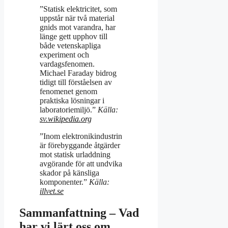
”Statisk elektricitet, som
uppstår när två material
gnids mot varandra, har
länge gett upphov till
både vetenskapliga
experiment och
vardagsfenomen.
Michael Faraday bidrog
tidigt till förståelsen av
fenomenet genom
praktiska lösningar i
laboratoriemiljö.”
Källa:
sv.wikipedia.org
”Inom elektronikindustrin
är förebyggande åtgärder
mot statisk urladdning
avgörande för att undvika
skador på känsliga
komponenter.”
Källa:
illvet.se
Sammanfattning – Vad
har vi lärt oss om