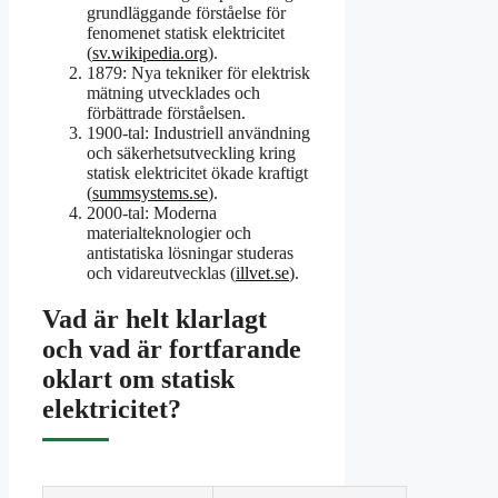
grundläggande förståelse för
fenomenet statisk elektricitet
(
sv.wikipedia.org
).
1879:
Nya tekniker för elektrisk
mätning utvecklades och
förbättrade förståelsen.
1900-tal:
Industriell användning
och säkerhetsutveckling kring
statisk elektricitet ökade kraftigt
(
summsystems.se
).
2000-tal:
Moderna
materialteknologier och
antistatiska lösningar studeras
och vidareutvecklas (
illvet.se
).
Vad är helt klarlagt
och vad är fortfarande
oklart om statisk
elektricitet?