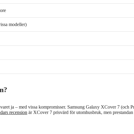
ore
issa modeller)
on?
r svaret ja – med vissa kompromisser. Samsung Galaxy XCover 7 (och P
dars recension
är XCover 7 prisvärd för utomhusbruk, men prestandan 