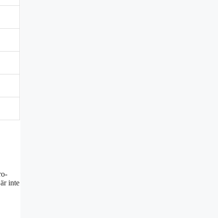
ro-
är inte