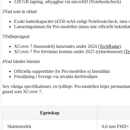
128 GB lagring, utbyggbar via microSD (Notebookcheck)
2
Vad som är oklart
Exakt batterikapacitet (4350 mAh enligt Notebookcheck, men of
Lanseringsdatum för Pro-modellen (ännu inte officiellt bekräft
3
Tidlinjesignal
XCover 7 (basmodell) lanserades under 2024 (
TechRadar
)
XCover 7 Pro förväntas komma under 2025 (ryktesbaserat) (
Te
4
Vad händer härnäst
Officiella supporttider för Pro-modellen ej fastställda
Försäljning i Sverige via utvalda återförsäljare
Sex viktiga specifikationer, en tydlinje: Pro-modellen höjer prestan
grund som XCover 7.
Egenskap
Skärmstorlek
6,6 tum FHD+