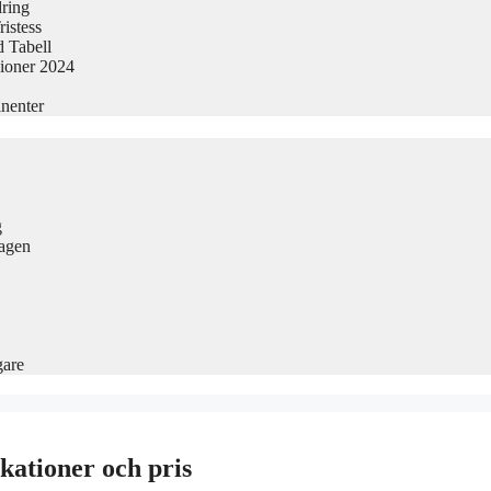
dring
istess
 Tabell
sioner 2024
nenter
g
Dagen
gare
kationer och pris