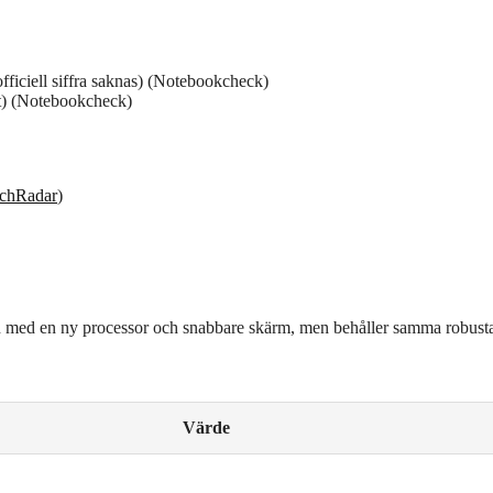
ficiell siffra saknas) (Notebookcheck)
at) (Notebookcheck)
chRadar
)
dan med en ny processor och snabbare skärm, men behåller samma robust
Värde