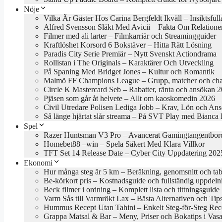
Nöje
Vilka Är Gäster Hos Carina Bergfeldt Ikväll – Insiktsful
Alfred Svensson Släkt Med Avicii – Fakta Om Relatione
Filmer med ali larter – Filmkarriär och Streamingguider
Kraftlöshet Korsord 6 Bokstäver – Hitta Rätt Lösning
Paradis City Serie Premiär – Nytt Svenskt Actiondrama
Rollistan i The Originals – Karaktärer Och Utveckling
På Spaning Med Bridget Jones – Kultur och Romantik
Malmö FF Champions League – Grupp, matcher och cha
Circle K Mastercard Seb – Rabatter, ränta och ansökan 
Pjäsen som går åt helvete – Allt om kaoskomedin 2026
Civil Utredare Polisen Lediga Jobb – Krav, Lön och An
Så länge hjärtat slår streama – På SVT Play med Bianca
Spel
Razer Huntsman V3 Pro – Avancerat Gamingtangentbor
Homebet88 –win – Spela Säkert Med Klara Villkor
TFT Set 14 Release Date – Cyber City Uppdatering 202
Ekonomi
Hur många steg är 5 km – Beräkning, genomsnitt och tab
Be-körkort pris – Kostnadsguide och fullständig uppdeln
Beck filmer i ordning – Komplett lista och tittningsguide
Varm Sås till Varmrökt Lax – Bästa Alternativen och Tip
Hummus Recept Utan Tahini – Enkelt Steg-för-Steg Rec
Grappa Matsal & Bar – Meny, Priser och Bokatips i Vasa