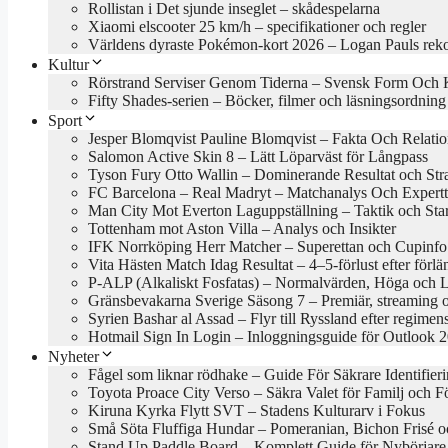
Rollistan i Det sjunde inseglet – skådespelarna
Xiaomi elscooter 25 km/h – specifikationer och regler
Världens dyraste Pokémon-kort 2026 – Logan Pauls rek
Kultur
Rörstrand Serviser Genom Tiderna – Svensk Form Och 
Fifty Shades-serien – Böcker, filmer och läsningsordning
Sport
Jesper Blomqvist Pauline Blomqvist – Fakta Och Relati
Salomon Active Skin 8 – Lätt Löparväst för Långpass
Tyson Fury Otto Wallin – Dominerande Resultat och Stra
FC Barcelona – Real Madryt – Matchanalys Och Expertt
Man City Mot Everton Laguppställning – Taktik och Star
Tottenham mot Aston Villa – Analys och Insikter
IFK Norrköping Herr Matcher – Superettan och Cupinfo
Vita Hästen Match Idag Resultat – 4–5-förlust efter förl
P-ALP (Alkaliskt Fosfatas) – Normalvärden, Höga och 
Gränsbevakarna Sverige Säsong 7 – Premiär, streaming 
Syrien Bashar al Assad – Flyr till Ryssland efter regimens
Hotmail Sign In Login – Inloggningsguide för Outlook 
Nyheter
Fågel som liknar rödhake – Guide För Säkrare Identifier
Toyota Proace City Verso – Säkra Valet för Familj och F
Kiruna Kyrka Flytt SVT – Stadens Kulturarv i Fokus
Små Söta Fluffiga Hundar – Pomeranian, Bichon Frisé o
Stand Up Paddle Board – Komplett Guide för Nybörjare