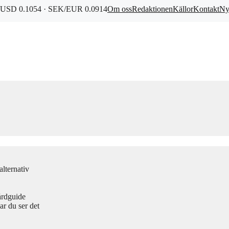
USD 0.1054 · SEK/EUR 0.0914
Om oss
Redaktionen
Källor
Kontakt
Ny
lternativ
årdguide
r du ser det