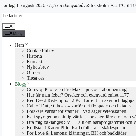
lördag, 8 augusti 2026 ·
Eftermiddagsutgåva
Stockholm ☀ 23°C
SEK/
Hoppa
Ledartorget
till
innehåll
Meny
Meny
Hem
Cookie Policy
Historia
Kontakt
Nyhetsbrev
Om oss
Tipsa oss
Blogg
Comviq iPhone 16 Pro Max – pris och abonnemang
Hur får man feber? Orsaker och egenvård enligt 1177
Red Dead Redemption 2 PC Torrent – risker och lagliga a
Call of Duty: Ghosts – varför det floppade och hatades
Forskare varnar för statiner – vad säger vetenskapen
Katt spyr genomskinlig vätska – orsaker, färgkarta och v
Dra mig baklänges SVT – allt om barnprogrammet och va
Rollistan i Karen Pirie: Kalla fall – alla skådespelare
For Love & Lemons: klänningar, BH och badkläder