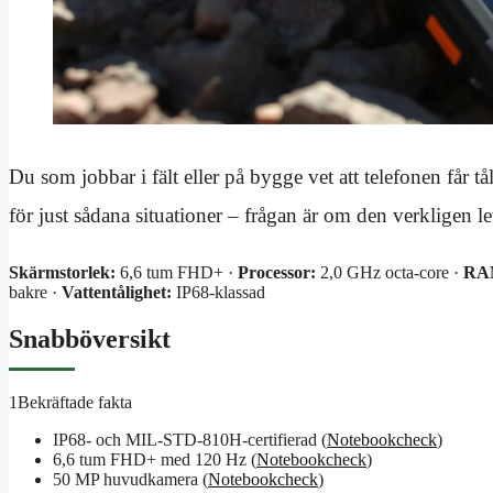
Du som jobbar i fält eller på bygge vet att telefonen får
för just sådana situationer – frågan är om den verkligen 
Skärmstorlek:
6,6 tum FHD+ ·
Processor:
2,0 GHz octa-core ·
RA
bakre ·
Vattentålighet:
IP68-klassad
Snabböversikt
1
Bekräftade fakta
IP68- och MIL-STD-810H-certifierad (
Notebookcheck
)
6,6 tum FHD+ med 120 Hz (
Notebookcheck
)
50 MP huvudkamera (
Notebookcheck
)