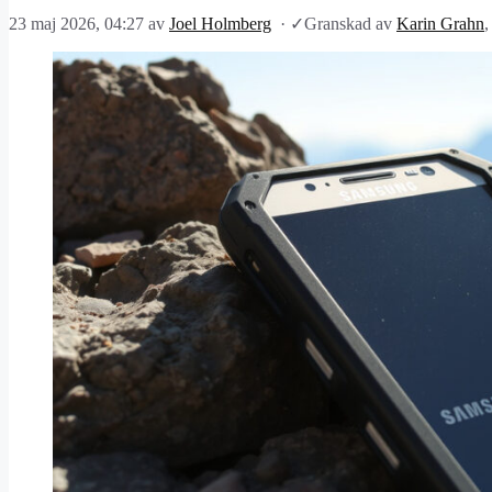
23 maj 2026, 04:27
av
Joel Holmberg
·
✓
Granskad av
Karin Grahn
,