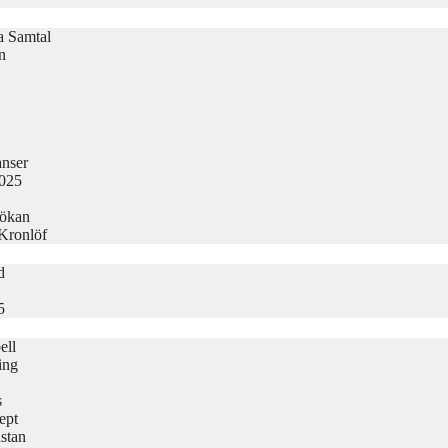
la Samtal
n
nser
2025
sökan
 Kronlöf
d
5
ell
ing
s
ept
stan