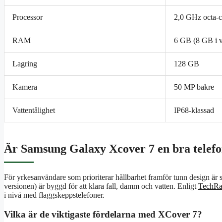
Processor
2,0 GHz octa-c
RAM
6 GB (8 GB i v
Lagring
128 GB
Kamera
50 MP bakre
Vattentålighet
IP68-klassad
Är Samsung Galaxy Xcover 7 en bra telef
För yrkesanvändare som prioriterar hållbarhet framför tunn design ä
versionen) är byggd för att klara fall, damm och vatten. Enligt
TechRa
i nivå med flaggskeppstelefoner.
Vilka är de viktigaste fördelarna med XCover 7?