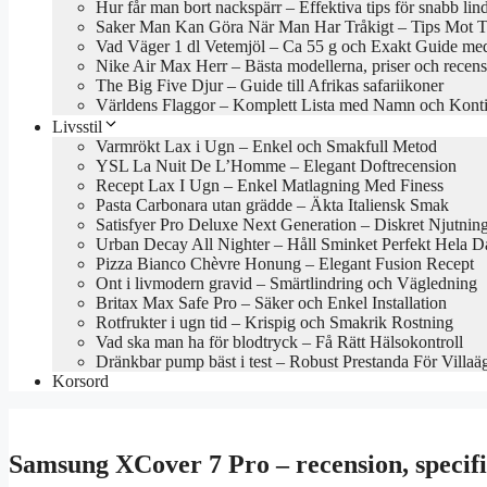
Hur får man bort nackspärr – Effektiva tips för snabb lin
Saker Man Kan Göra När Man Har Tråkigt – Tips Mot Tr
Vad Väger 1 dl Vetemjöl – Ca 55 g och Exakt Guide med
Nike Air Max Herr – Bästa modellerna, priser och recen
The Big Five Djur – Guide till Afrikas safariikoner
Världens Flaggor – Komplett Lista med Namn och Konti
Livsstil
Varmrökt Lax i Ugn – Enkel och Smakfull Metod
YSL La Nuit De L’Homme – Elegant Doftrecension
Recept Lax I Ugn – Enkel Matlagning Med Finess
Pasta Carbonara utan grädde – Äkta Italiensk Smak
Satisfyer Pro Deluxe Next Generation – Diskret Njutnin
Urban Decay All Nighter – Håll Sminket Perfekt Hela 
Pizza Bianco Chèvre Honung – Elegant Fusion Recept
Ont i livmodern gravid – Smärtlindring och Vägledning
Britax Max Safe Pro – Säker och Enkel Installation
Rotfrukter i ugn tid – Krispig och Smakrik Rostning
Vad ska man ha för blodtryck – Få Rätt Hälsokontroll
Dränkbar pump bäst i test – Robust Prestanda För Villaä
Korsord
Samsung XCover 7 Pro – recension, specifi