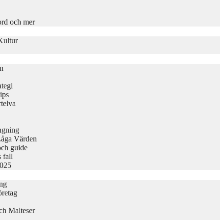
ord och mer
Kultur
on
tegi
ips
telva
ängning
Låga Värden
och guide
 fall
2025
ing
öretag
ch Malteser