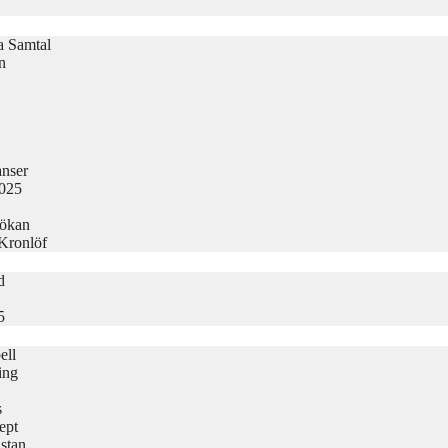
la Samtal
n
nser
2025
sökan
 Kronlöf
d
5
ell
ing
s
ept
stan