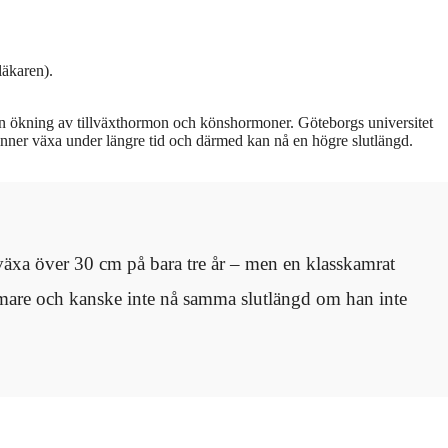
läkaren).
n ökning av tillväxthormon och könshormoner. Göteborgs universitet
 hinner växa under längre tid och därmed kan nå en högre slutlängd.
n växa över 30 cm på bara tre år – men en klasskamrat
mmare och kanske inte nå samma slutlängd om han inte