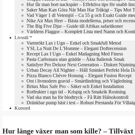
Hur får man bort nackspärr – Effektiva tips för snabb lin
Saker Man Kan Göra När Man Har Tråkigt – Tips Mot Tr
Vad Väger 1 dl Vetemjöl – Ca 55 g och Exakt Guide med
Nike Air Max Herr – Bästa modellerna, priser och recen
The Big Five Djur – Guide till Afrikas safariikoner
Världens Flaggor – Komplett Lista med Namn och Konti
Livsstil
Varmrökt Lax i Ugn – Enkel och Smakfull Metod
YSL La Nuit De L’Homme – Elegant Doftrecension
Recept Lax I Ugn – Enkel Matlagning Med Finess
Pasta Carbonara utan grädde – Äkta Italiensk Smak
Satisfyer Pro Deluxe Next Generation – Diskret Njutnin
Urban Decay All Nighter – Håll Sminket Perfekt Hela 
Pizza Bianco Chèvre Honung – Elegant Fusion Recept
Ont i livmodern gravid – Smärtlindring och Vägledning
Britax Max Safe Pro – Säker och Enkel Installation
Rotfrukter i ugn tid – Krispig och Smakrik Rostning
Vad ska man ha för blodtryck – Få Rätt Hälsokontroll
Dränkbar pump bäst i test – Robust Prestanda För Villaä
Korsord
Hur länge växer man som kille? – Tillväxt