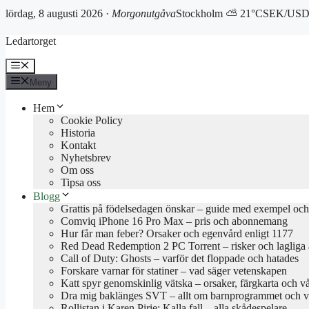
lördag, 8 augusti 2026 ·
Morgonutgåva
Stockholm ⛅ 21°C
SEK/USD 
Hoppa
Ledartorget
till
innehåll
Meny
Meny
Hem
Cookie Policy
Historia
Kontakt
Nyhetsbrev
Om oss
Tipsa oss
Blogg
Grattis på födelsedagen önskar – guide med exempel och 
Comviq iPhone 16 Pro Max – pris och abonnemang
Hur får man feber? Orsaker och egenvård enligt 1177
Red Dead Redemption 2 PC Torrent – risker och lagliga a
Call of Duty: Ghosts – varför det floppade och hatades
Forskare varnar för statiner – vad säger vetenskapen
Katt spyr genomskinlig vätska – orsaker, färgkarta och v
Dra mig baklänges SVT – allt om barnprogrammet och va
Rollistan i Karen Pirie: Kalla fall – alla skådespelare