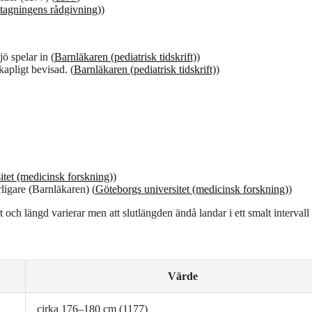
gningens rådgivning)
)
ö spelar in (
Barnläkaren (pediatrisk tidskrift)
)
kapligt bevisad. (
Barnläkaren (pediatrisk tidskrift)
)
itet (medicinsk forskning)
)
ligare (Barnläkaren) (
Göteborgs universitet (medicinsk forskning)
)
rt och längd varierar men att slutlängden ändå landar i ett smalt intervall
Värde
cirka 176–180 cm (1177)