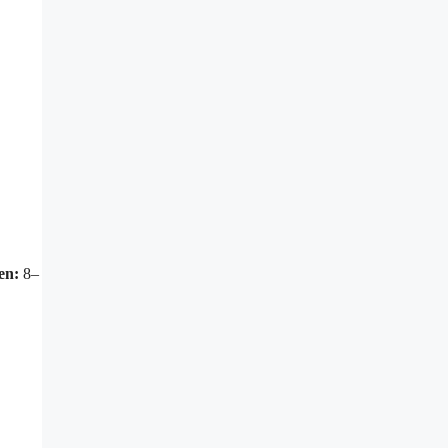
en:
8–