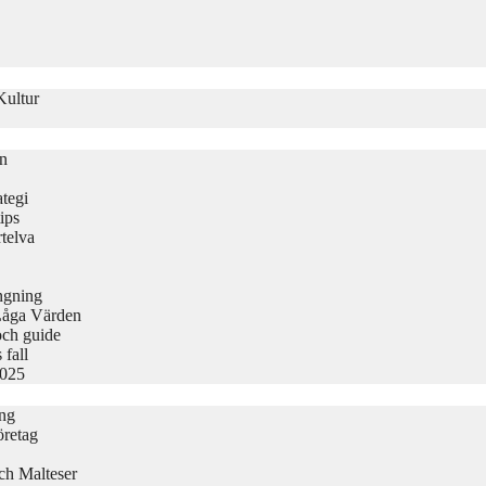
Kultur
on
tegi
ips
telva
ängning
Låga Värden
och guide
 fall
2025
ing
öretag
ch Malteser