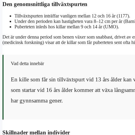
Den genomsnittliga tillväxtspurten
Tillväxtspurten inträffar vanligen mellan 12 och 16 år (1177).
Under den perioden kan hastigheten vara 8–12 cm per år (Barn
Puberteten inleds hos killar mellan 9 och 14 år (UMO).
Det är under denna period som benen växer som snabbast, drivet av e
(medicinsk forskning) visar att de killar som får puberteten sent ofta
Vad detta innebär
En kille som får sin tillväxtspurt vid 13 års ålder ka
som startar vid 16 års ålder kommer att växa långsa
har gynnsamma gener.
Skillnader mellan individer