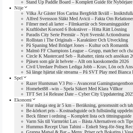
Stand Up Paddle Board – Komplett Guide för Nybörjare
Nöje
Vilka Är Gäster Hos Carina Bergfeldt Ikväll – Insiktsful
Alfred Svensson Släkt Med Avicii – Fakta Om Relatione
Filmer med ali larter – Filmkarriär och Streamingguider
Kraftlöshet Korsord 6 Bokstäver – Hitta Rätt Lösning
Paradis City Serie Premiär – Nytt Svenskt Actiondrama
Rollistan i The Originals – Karaktärer Och Utveckling
På Spaning Med Bridget Jones – Kultur och Romantik
Malmö FF Champions League – Grupp, matcher och cha
Circle K Mastercard Seb – Rabatter, ränta och ansökan 
Pjäsen som går åt helvete – Allt om kaoskomedin 2026
Civil Utredare Polisen Lediga Jobb – Krav, Lön och An
Så länge hjärtat slår streama – På SVT Play med Bianca
Spel
Razer Huntsman V3 Pro – Avancerat Gamingtangentbor
Homebet88 –win – Spela Säkert Med Klara Villkor
TFT Set 14 Release Date – Cyber City Uppdatering 202
Ekonomi
Hur många steg är 5 km – Beräkning, genomsnitt och tab
Be-körkort pris – Kostnadsguide och fullständig uppdeln
Beck filmer i ordning – Komplett lista och tittningsguide
Varm Sås till Varmrökt Lax – Bästa Alternativen och Tip
Hummus Recept Utan Tahini – Enkelt Steg-för-Steg Rec
Grappa Matsal & Bar – Meny, Priser och Bokatips i Vasa