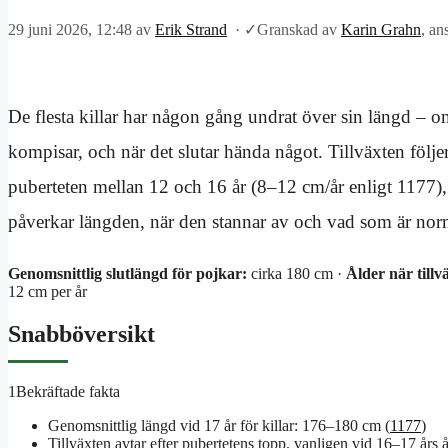
29 juni 2026, 12:48
av
Erik Strand
·
✓
Granskad av
Karin Grahn
, an
De flesta killar har någon gång undrat över sin längd – o
kompisar, och när det slutar hända något. Tillväxten följe
puberteten mellan 12 och 16 år (8–12 cm/år enligt 1177),
påverkar längden, när den stannar av och vad som är nor
Genomsnittlig slutlängd för pojkar:
cirka 180 cm ·
Ålder när tillv
12 cm per år
Snabböversikt
1
Bekräftade fakta
Genomsnittlig längd vid 17 år för killar: 176–180 cm (
1177
)
Tillväxten avtar efter pubertetens topp, vanligen vid 16–17 års å