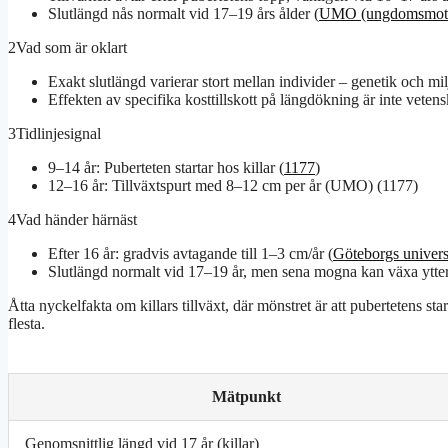
Slutlängd nås normalt vid 17–19 års ålder (
UMO (ungdomsmotta
2
Vad som är oklart
Exakt slutlängd varierar stort mellan individer – genetik och milj
Effekten av specifika kosttillskott på längdökning är inte vetens
3
Tidlinjesignal
9–14 år: Puberteten startar hos killar (
1177
)
12–16 år: Tillväxtspurt med 8–12 cm per år (UMO) (1177)
4
Vad händer härnäst
Efter 16 år: gradvis avtagande till 1–3 cm/år (
Göteborgs univers
Slutlängd normalt vid 17–19 år, men sena mogna kan växa ytter
Åtta nyckelfakta om killars tillväxt, där mönstret är att pubertetens sta
flesta.
Mätpunkt
Genomsnittlig längd vid 17 år (killar)