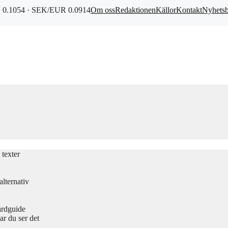
0.1054 · SEK/EUR 0.0914
Om oss
Redaktionen
Källor
Kontakt
Nyhets
texter
lternativ
årdguide
r du ser det