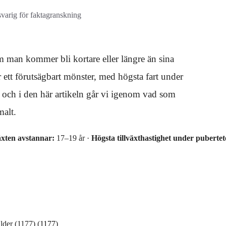
svarig för faktagranskning
m man kommer bli kortare eller längre än sina
r ett förutsägbart mönster, med högsta fart under
 och i den här artikeln går vi igenom vad som
malt.
äxten avstannar:
17–19 år ·
Högsta tillväxthastighet under pubertet
lder (1177) (
1177
)