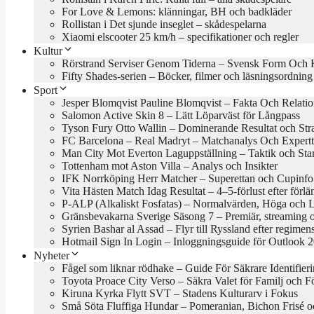
For Love & Lemons: klänningar, BH och badkläder
Rollistan i Det sjunde inseglet – skådespelarna
Xiaomi elscooter 25 km/h – specifikationer och regler
Kultur
Rörstrand Serviser Genom Tiderna – Svensk Form Och 
Fifty Shades-serien – Böcker, filmer och läsningsordning
Sport
Jesper Blomqvist Pauline Blomqvist – Fakta Och Relati
Salomon Active Skin 8 – Lätt Löparväst för Långpass
Tyson Fury Otto Wallin – Dominerande Resultat och Stra
FC Barcelona – Real Madryt – Matchanalys Och Expertt
Man City Mot Everton Laguppställning – Taktik och Star
Tottenham mot Aston Villa – Analys och Insikter
IFK Norrköping Herr Matcher – Superettan och Cupinfo
Vita Hästen Match Idag Resultat – 4–5-förlust efter förl
P-ALP (Alkaliskt Fosfatas) – Normalvärden, Höga och 
Gränsbevakarna Sverige Säsong 7 – Premiär, streaming 
Syrien Bashar al Assad – Flyr till Ryssland efter regimens
Hotmail Sign In Login – Inloggningsguide för Outlook 
Nyheter
Fågel som liknar rödhake – Guide För Säkrare Identifier
Toyota Proace City Verso – Säkra Valet för Familj och F
Kiruna Kyrka Flytt SVT – Stadens Kulturarv i Fokus
Små Söta Fluffiga Hundar – Pomeranian, Bichon Frisé o