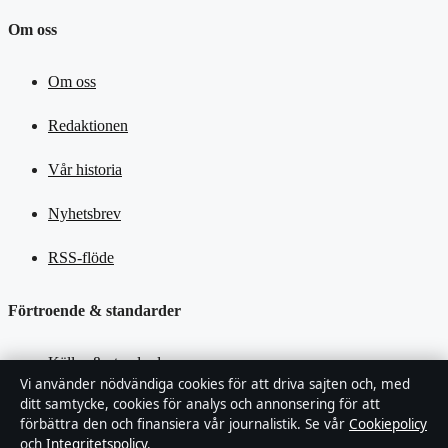
Om oss
Om oss
Redaktionen
Vår historia
Nyhetsbrev
RSS-flöde
Förtroende & standarder
Källor & standarder
Vi använder nödvändiga cookies för att driva sajten och, med
ditt samtycke, cookies för analys och annonsering för att
Redaktionell policy
förbättra den och finansiera vår journalistik. Se vår
Cookiepolicy
och
Integritetspolicy
.