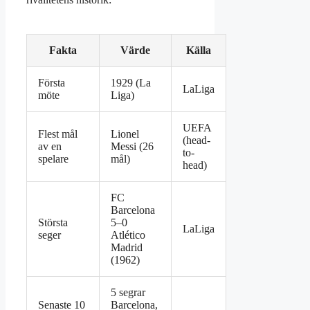
Fakta
Värde
Källa
Första
1929 (La
LaLiga
möte
Liga)
UEFA
Flest mål
Lionel
(head-
av en
Messi (26
to-
spelare
mål)
head)
FC
Barcelona
Största
5–0
LaLiga
seger
Atlético
Madrid
(1962)
5 segrar
Senaste 10
Barcelona,