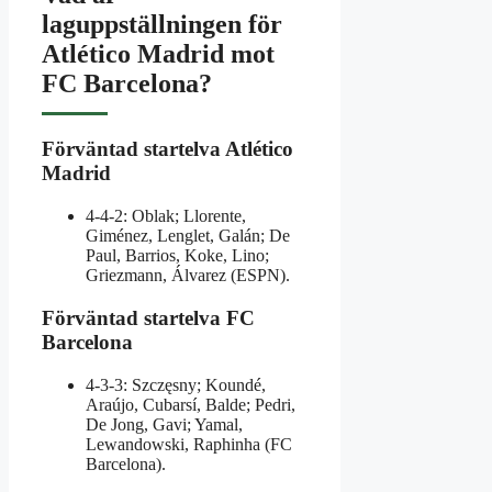
laguppställningen för
Atlético Madrid mot
FC Barcelona?
Förväntad startelva Atlético
Madrid
4‑4‑2: Oblak; Llorente,
Giménez, Lenglet, Galán; De
Paul, Barrios, Koke, Lino;
Griezmann, Álvarez (ESPN).
Förväntad startelva FC
Barcelona
4‑3‑3: Szczęsny; Koundé,
Araújo, Cubarsí, Balde; Pedri,
De Jong, Gavi; Yamal,
Lewandowski, Raphinha (FC
Barcelona).