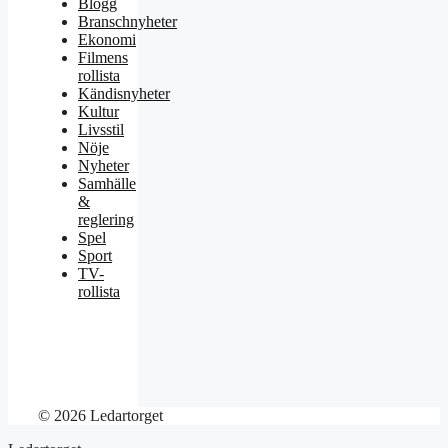
Blogg
Branschnyheter
Ekonomi
Filmens
rollista
Kändisnyheter
Kultur
Livsstil
Nöje
Nyheter
Samhälle
&
reglering
Spel
Sport
TV-
rollista
© 2026 Ledartorget