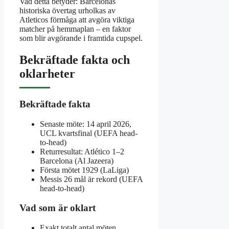
Vad detta betyder: Barcelonas
historiska övertag urholkas av
Atleticos förmåga att avgöra viktiga
matcher på hemmaplan – en faktor
som blir avgörande i framtida cupspel.
Bekräftade fakta och
oklarheter
Bekräftade fakta
Senaste möte: 14 april 2026,
UCL kvartsfinal (UEFA head-
to-head)
Returresultat: Atlético 1–2
Barcelona (Al Jazeera)
Första mötet 1929 (LaLiga)
Messis 26 mål är rekord (UEFA
head-to-head)
Vad som är oklart
Exakt totalt antal möten