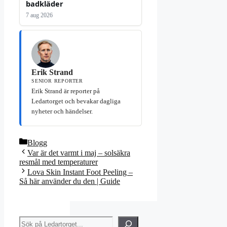
badkläder
7 aug 2026
Erik Strand
SENIOR REPORTER
Erik Strand är reporter på
Ledartorget och bevakar dagliga
nyheter och händelser.
Kategorier
Blogg
Var är det varmt i maj – solsäkra
resmål med temperaturer
Lova Skin Instant Foot Peeling –
Så här använder du den | Guide
Sök