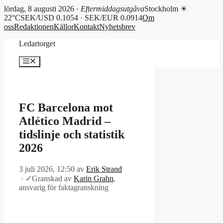
lördag, 8 augusti 2026 ·
Eftermiddagsutgåva
Stockholm ☀
22°C
SEK/USD 0.1054 · SEK/EUR 0.0914
Om
oss
Redaktionen
Källor
Kontakt
Nyhetsbrev
Hoppa
Ledartorget
till
innehåll
Meny
FC Barcelona mot
Atlético Madrid –
tidslinje och statistik
2026
3 juli 2026, 12:50
av
Erik Strand
·
✓
Granskad av
Karin Grahn
,
ansvarig för faktagranskning