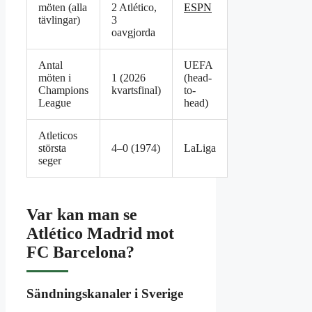
möten (alla
2 Atlético,
ESPN
tävlingar)
3
oavgjorda
Antal
UEFA
möten i
1 (2026
(head-
Champions
kvartsfinal)
to-
League
head)
Atleticos
största
4–0 (1974)
LaLiga
seger
Var kan man se
Atlético Madrid mot
FC Barcelona?
Sändningskanaler i Sverige