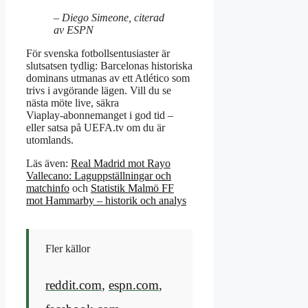
– Diego Simeone, citerad
av ESPN
För svenska fotbollsentusiaster är
slutsatsen tydlig: Barcelonas historiska
dominans utmanas av ett Atlético som
trivs i avgörande lägen. Vill du se
nästa möte live, säkra
Viaplay‑abonnemanget i god tid –
eller satsa på UEFA.tv om du är
utomlands.
Läs även:
Real Madrid mot Rayo
Vallecano: Laguppställningar och
matchinfo
och
Statistik Malmö FF
mot Hammarby – historik och analys
Fler källor
reddit.com
,
espn.com
,