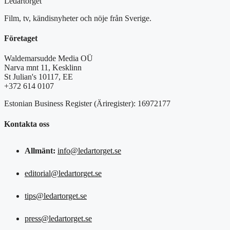
Ledartorget
Film, tv, kändisnyheter och nöje från Sverige.
Företaget
Waldemarsudde Media OÜ
Narva mnt 11, Kesklinn
St Julian's 10117, EE
+372 614 0107
Estonian Business Register (Äriregister): 16972177
Kontakta oss
Allmänt:
info@ledartorget.se
editorial@ledartorget.se
tips@ledartorget.se
press@ledartorget.se