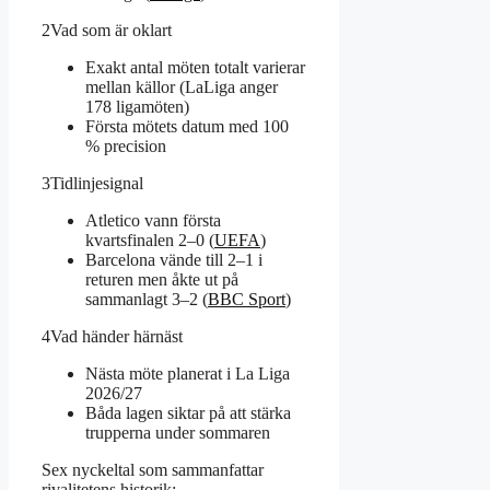
2
Vad som är oklart
Exakt antal möten totalt varierar
mellan källor (LaLiga anger
178 ligamöten)
Första mötets datum med 100
% precision
3
Tidlinjesignal
Atletico vann första
kvartsfinalen 2–0 (
UEFA
)
Barcelona vände till 2–1 i
returen men åkte ut på
sammanlagt 3–2 (
BBC Sport
)
4
Vad händer härnäst
Nästa möte planerat i La Liga
2026/27
Båda lagen siktar på att stärka
trupperna under sommaren
Sex nyckeltal som sammanfattar
rivalitetens historik: