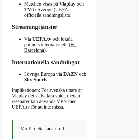
Matchen visas på
Viaplay
och
TV6
i Sverige (UEFA:s
officiella sändningslista).
Streamingtjänster
Via
UEFA.tv
och lokala
partners internationellt (
FC
Barcelona
).
Internationella sändningar
I övriga Europa via
DAZN
och
Sky Sports
.
Implikationen: För svenska tittare är
Viaplay det självklara valet, medan
resenärer kan använda VPN med
UEFA.tv för att inte missa.
Varför detta spelar roll