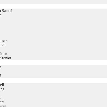
la Samtal
n
nser
2025
sökan
 Kronlöf
d
5
ell
ing
s
ept
stan