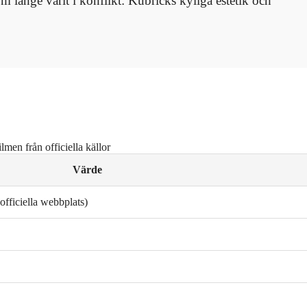
 länge varit i konflikt: Kubricks kyliga estetik och
men från officiella källor
Värde
fficiella webbplats)