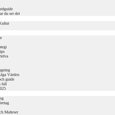
årdguide
r du ser det
Kultur
on
tegi
ips
telva
ängning
Låga Värden
och guide
 fall
2025
ing
öretag
ch Malteser