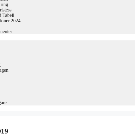
dring
istess
 Tabell
sioner 2024
nenter
g
Dagen
gare
019