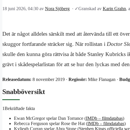
18 juni 2026, 04:30
av
Nora Sjöberg
·
✓
Granskad av
Karin Grahn
, 
Det är något alldeles särskilt med att återvända till ett öve
skuggor fortfarande sträcker sig. När rollistan i
Doctor Sl
skulle den kunna göra rättvisa åt både Stanley Kubricks
grävt i skådespelarlistan för att se hur den lyckas med de
Releasedatum:
8 november 2019 ·
Regissör:
Mike Flanagan ·
Budg
Snabböversikt
1
Bekräftade fakta
Ewan McGregor spelar Dan Torrance (
IMDb – filmdatabas
)
Rebecca Ferguson spelar Rose the Hat (
IMDb – filmdatabas
)
Kyliegh Curran spelar Abra Stone (
Stephen Kings officiella we