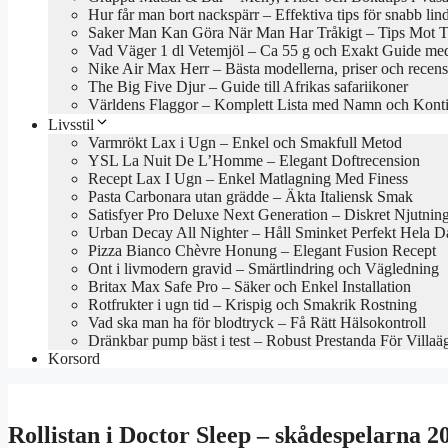
Hur får man bort nackspärr – Effektiva tips för snabb lin
Saker Man Kan Göra När Man Har Tråkigt – Tips Mot Tr
Vad Väger 1 dl Vetemjöl – Ca 55 g och Exakt Guide med
Nike Air Max Herr – Bästa modellerna, priser och recen
The Big Five Djur – Guide till Afrikas safariikoner
Världens Flaggor – Komplett Lista med Namn och Konti
Livsstil
Varmrökt Lax i Ugn – Enkel och Smakfull Metod
YSL La Nuit De L’Homme – Elegant Doftrecension
Recept Lax I Ugn – Enkel Matlagning Med Finess
Pasta Carbonara utan grädde – Äkta Italiensk Smak
Satisfyer Pro Deluxe Next Generation – Diskret Njutnin
Urban Decay All Nighter – Håll Sminket Perfekt Hela 
Pizza Bianco Chèvre Honung – Elegant Fusion Recept
Ont i livmodern gravid – Smärtlindring och Vägledning
Britax Max Safe Pro – Säker och Enkel Installation
Rotfrukter i ugn tid – Krispig och Smakrik Rostning
Vad ska man ha för blodtryck – Få Rätt Hälsokontroll
Dränkbar pump bäst i test – Robust Prestanda För Villaä
Korsord
Rollistan i Doctor Sleep – skådespelarna 2