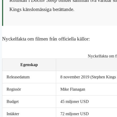
Rollistan i
Doctor Sleep
binder samman två världar som
Kings känslomässiga berättande.
Nyckelfakta om filmen från officiella källor:
Nyckelfakta om fil
Egenskap
Releasedatum
8 november 2019 (Stephen Kings o
Regissör
Mike Flanagan
Budget
45 miljoner USD
Intäkter
72 miljoner USD