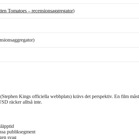
ten Tomatoes – recensionsaggregator
)
nsionsaggregator)
tephen Kings officiella webbplats) krävs det perspektiv. En film måst
SD räcker alltså inte.
läpptid
issa publiksegment
ngen svag