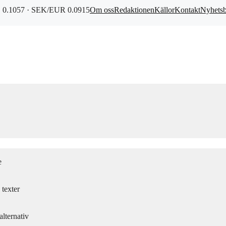
0.1057 · SEK/EUR 0.0915
Om oss
Redaktionen
Källor
Kontakt
Nyhets
e
texter
lternativ