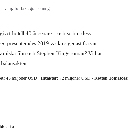
ansvarig för faktagranskning
rgivet hotell 40 år senare – och se hur dess
eep
presenterades 2019 väcktes genast frågan:
 ikoniska film och Stephen Kings roman? Vi har
n balansakten.
et:
45 miljoner USD ·
Intäkter:
72 miljoner USD ·
Rotten Tomatoes
bbplats
)