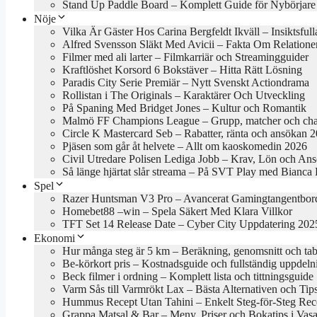
Stand Up Paddle Board – Komplett Guide för Nybörjare
Nöje
Vilka Är Gäster Hos Carina Bergfeldt Ikväll – Insiktsful
Alfred Svensson Släkt Med Avicii – Fakta Om Relatione
Filmer med ali larter – Filmkarriär och Streamingguider
Kraftlöshet Korsord 6 Bokstäver – Hitta Rätt Lösning
Paradis City Serie Premiär – Nytt Svenskt Actiondrama
Rollistan i The Originals – Karaktärer Och Utveckling
På Spaning Med Bridget Jones – Kultur och Romantik
Malmö FF Champions League – Grupp, matcher och cha
Circle K Mastercard Seb – Rabatter, ränta och ansökan 
Pjäsen som går åt helvete – Allt om kaoskomedin 2026
Civil Utredare Polisen Lediga Jobb – Krav, Lön och An
Så länge hjärtat slår streama – På SVT Play med Bianca
Spel
Razer Huntsman V3 Pro – Avancerat Gamingtangentbor
Homebet88 –win – Spela Säkert Med Klara Villkor
TFT Set 14 Release Date – Cyber City Uppdatering 202
Ekonomi
Hur många steg är 5 km – Beräkning, genomsnitt och tab
Be-körkort pris – Kostnadsguide och fullständig uppdeln
Beck filmer i ordning – Komplett lista och tittningsguide
Varm Sås till Varmrökt Lax – Bästa Alternativen och Tip
Hummus Recept Utan Tahini – Enkelt Steg-för-Steg Rec
Grappa Matsal & Bar – Meny, Priser och Bokatips i Vasa