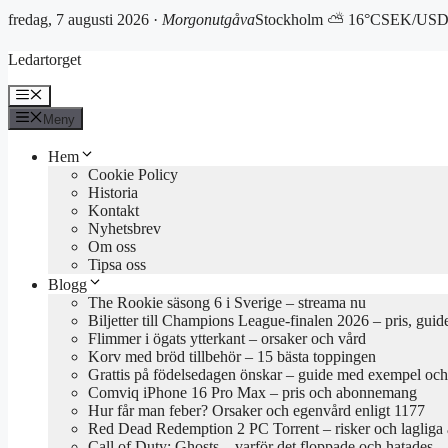
fredag, 7 augusti 2026 ·
Morgonutgåva
Stockholm ⛅ 16°C
SEK/USD 
Hoppa
Ledartorget
till
innehåll
Meny
Meny
Hem
Cookie Policy
Historia
Kontakt
Nyhetsbrev
Om oss
Tipsa oss
Blogg
The Rookie säsong 6 i Sverige – streama nu
Biljetter till Champions League-finalen 2026 – pris, guid
Flimmer i ögats ytterkant – orsaker och vård
Korv med bröd tillbehör – 15 bästa toppingen
Grattis på födelsedagen önskar – guide med exempel och 
Comviq iPhone 16 Pro Max – pris och abonnemang
Hur får man feber? Orsaker och egenvård enligt 1177
Red Dead Redemption 2 PC Torrent – risker och lagliga a
Call of Duty: Ghosts – varför det floppade och hatades