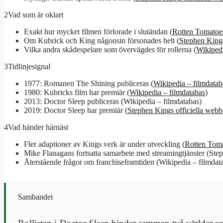
2
Vad som är oklart
Exakt hur mycket filmen förlorade i slutändan (
Rotten Tomatoes
Om Kubrick och King någonsin försonades helt (
Stephen Kings
Vilka andra skådespelare som övervägdes för rollerna (
Wikipedi
3
Tidlinjesignal
1977: Romanen The Shining publiceras (
Wikipedia – filmdatab
1980: Kubricks film har premiär (
Wikipedia – filmdatabas
)
2013: Doctor Sleep publiceras (Wikipedia – filmdatabas)
2019: Doctor Sleep har premiär (
Stephen Kings officiella webb
4
Vad händer härnäst
Fler adaptioner av Kings verk är under utveckling (
Rotten Toma
Mike Flanagans fortsatta samarbete med streamingtjänster (Step
Återstående frågor om franchiseframtiden (Wikipedia – filmdat
Sambandet