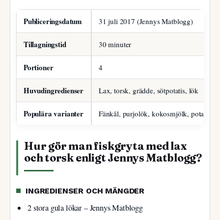
Publiceringsdatum
31 juli 2017 (Jennys Matblogg)
Tillagningstid
30 minuter
Portioner
4
Huvudingredienser
Lax, torsk, grädde, sötpotatis, lök
Populära varianter
Fänkål, purjolök, kokosmjölk, potatis oc
Hur gör man fiskgryta med lax
och torsk enligt Jennys Matblogg?
INGREDIENSER OCH MÄNGDER
2 stora gula lökar – Jennys Matblogg