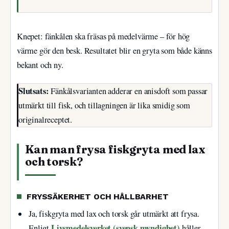
Knepet: fänkålen ska fräsas på medelvärme – för hög
värme gör den besk. Resultatet blir en gryta som både känns
bekant och ny.
Slutsats:
Fänkålsvarianten adderar en anisdoft som passar
utmärkt till fisk, och tillagningen är lika smidig som
originalreceptet.
Kan man frysa fiskgryta med lax
och torsk?
FRYSSÄKERHET OCH HÅLLBARHET
Ja, fiskgryta med lax och torsk går utmärkt att frysa.
Livsmedelsverket (svensk myndighet)
Enligt
håller