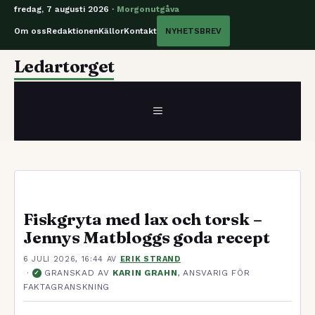
fredag, 7 augusti 2026 ·
Morgonutgåva
Om oss
Redaktionen
Källor
Kontakt
NYHETSBREV
Hoppa
Ledartorget
till
innehåll
MENY
Fiskgryta med lax och torsk –
Jennys Matbloggs goda recept
6 JULI 2026, 16:44
AV
ERIK STRAND
·
GRANSKAD AV
KARIN GRAHN
, ANSVARIG FÖR
✓
FAKTAGRANSKNING