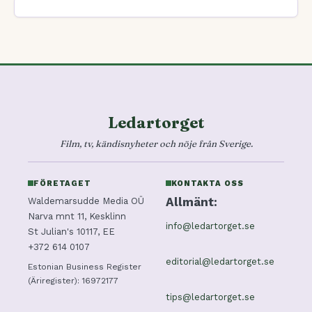
Ledartorget
Film, tv, kändisnyheter och nöje från Sverige.
FÖRETAGET
KONTAKTA OSS
Allmänt:
Waldemarsudde Media OÜ
Narva mnt 11, Kesklinn
info@ledartorget.se
St Julian's 10117, EE
+372 614 0107
editorial@ledartorget.se
Estonian Business Register
(Äriregister): 16972177
tips@ledartorget.se