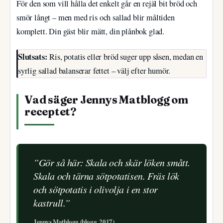
För den som vill hålla det enkelt går en rejäl bit bröd och
smör långt – men med ris och sallad blir måltiden
komplett. Din gäst blir mätt, din plånbok glad.
Slutsats:
Ris, potatis eller bröd suger upp såsen, medan en
syrlig sallad balanserar fettet – välj efter humör.
Vad säger Jennys Matblogg om
receptet?
”Gör så här: Skala och skär löken smått.
Skala och tärna sötpotatisen. Fräs lök
och sötpotatis i olivolja i en stor
kastrull.”
Jennys Matblogg (blogg, 2017)