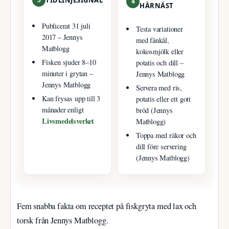
4
HÄRNÄST
Publicerat 31 juli
Testa variationer
2017 – Jennys
med fänkål,
Matblogg
kokosmjölk eller
Fisken sjuder 8–10
potatis och dill –
minuter i grytan –
Jennys Matblogg
Jennys Matblogg
Servera med ris,
Kan frysas upp till 3
potatis eller ett gott
månader enligt
bröd (Jennys
Livsmedelsverket
Matblogg)
Toppa med räkor och
dill före servering
(Jennys Matblogg)
Fem snabba fakta om receptet på fiskgryta med lax och
torsk från Jennys Matblogg.