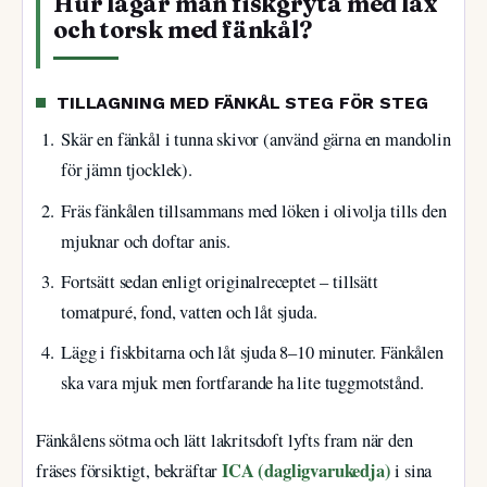
Hur lagar man fiskgryta med lax
och torsk med fänkål?
TILLAGNING MED FÄNKÅL STEG FÖR STEG
Skär en fänkål i tunna skivor (använd gärna en mandolin
för jämn tjocklek).
Fräs fänkålen tillsammans med löken i olivolja tills den
mjuknar och doftar anis.
Fortsätt sedan enligt originalreceptet – tillsätt
tomatpuré, fond, vatten och låt sjuda.
Lägg i fiskbitarna och låt sjuda 8–10 minuter. Fänkålen
ska vara mjuk men fortfarande ha lite tuggmotstånd.
Fänkålens sötma och lätt lakritsdoft lyfts fram när den
ICA (dagligvarukedja)
fräses försiktigt, bekräftar
i sina