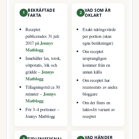
BEKRÄFTADE
VAD SOM ÄR
1
2
FAKTA
OKLART
Receptet
Exakt näringsvärde
publicerades 31 juli
per portion (utan
Jennys
2017 på
egna beräkningar)
Matblogg
Om receptet
Innehåller lax, torsk,
ursprungligen
sötpotatis, lök och
kommer från en
Jennys
grädde –
annan källa
Matblogg
Om receptet har
Tillagningstid ca 30
recenserats av andra
Jennys
minuter –
bloggare
Matblogg
Om det finns en
För 3–4 portioner –
laktosfri variant av
Jennys Matblogg
receptet
VAD HÄNDER
3
TIDLINJESIGNAL