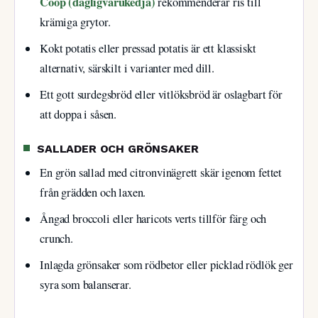
Coop (dagligvarukedja)
rekommenderar ris till
krämiga grytor.
Kokt potatis eller pressad potatis är ett klassiskt
alternativ, särskilt i varianter med dill.
Ett gott surdegsbröd eller vitlöksbröd är oslagbart för
att doppa i såsen.
SALLADER OCH GRÖNSAKER
En grön sallad med citronvinägrett skär igenom fettet
från grädden och laxen.
Ångad broccoli eller haricots verts tillför färg och
crunch.
Inlagda grönsaker som rödbetor eller picklad rödlök ger
syra som balanserar.