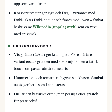
upp som variationer.
Körsbärstomater ger syra och färg. I varianter med
fänkål skärs fänkålen tunt och fräses med löken – fänkål
Wikipedia (uppslagsverk)
beskrivs av
som en växt
med anissmak.
BAS OCH KRYDDOR
Vispgrädde (2½ dl) ger krämighet. För en lättare
variant ersätts grädden med kokosmjölk – en asiatisk
touch som passar utmärkt med ris.
Hummerfond och tomatpuré bygger smakbasen. Sambal
oelek ger hetta som kan justeras.
Dill är den klassiska örten, men persilja eller gräslök
fungerar också.