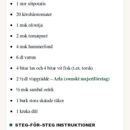
1 stor sötpotatis
20 körsbärstomater
1 msk olivolja
2 msk tomatpuré
4 msk hummerfond
6 dl vatten
4 bitar lax och 4 bitar vit fisk (t.ex. torsk)
Arla (svenskt mejeriföretag)
2 ½ dl vispgrädde –
½ msk sambal oelek
1 burk stora skalade räkor
1 kruka dill
STEG-FÖR-STEG INSTRUKTIONER