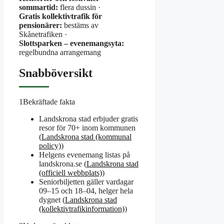
sommartid:
flera dussin ·
Gratis kollektivtrafik för
pensionärer:
bestäms av
Skånetrafiken ·
Slottsparken – evenemangsyta:
regelbundna arrangemang
Snabböversikt
1
Bekräftade fakta
Landskrona stad erbjuder gratis
resor för 70+ inom kommunen
(
Landskrona stad (kommunal
policy)
)
Helgens evenemang listas på
landskrona.se (
Landskrona stad
(officiell webbplats)
)
Seniorbiljetten gäller vardagar
09–15 och 18–04, helger hela
dygnet (
Landskrona stad
(kollektivtrafikinformation)
)