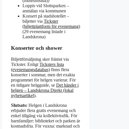
(museumsida))
Loppis vid Slottsparken –
anmälan via kommunen
Konsert på stadshotellet –
biljetter via
Tickster
(biljettplattform för evenemang)
(29 evenemang listade i
Landskrona)
Konserter och shower
Biljettförsäljning sker främst via
Tickster. Enligt
Ticksters lista
(evenemangsdatabas)
finns flera
konserter i sommar, men det exakta
programmet för helgen varierar. För
en tidigare helgguide, se
Det händer i
helgen – Landskrona Direkt (lokal
nyhetsartikel)
.
Slutsats:
Helgen i Landskrona
erbjuder flera gratis evenemang och
enkel tillgång via kollektivtrafik. För
barnfamiljer: biblioteket och parken är
kostnadsfria. För vuxna: marknad och