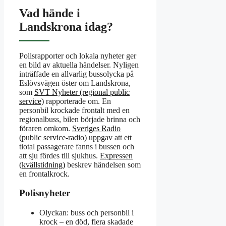
Vad hände i
Landskrona idag?
Polisrapporter och lokala nyheter ger
en bild av aktuella händelser. Nyligen
inträffade en allvarlig bussolycka på
Eslövsvägen öster om Landskrona,
som
SVT Nyheter (regional public
service)
rapporterade om. En
personbil krockade frontalt med en
regionalbuss, bilen började brinna och
föraren omkom.
Sveriges Radio
(public service-radio)
uppgav att ett
tiotal passagerare fanns i bussen och
att sju fördes till sjukhus.
Expressen
(kvällstidning)
beskrev händelsen som
en frontalkrock.
Polisnyheter
Olyckan: buss och personbil i
krock – en död, flera skadade