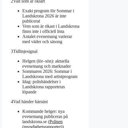
2
Vad som är oklart
Exakt program för Sommar i
Landskrona 2026 är inte
publicerat
Vem som är rikast i Landskrona
finns inte i officiell lista
Antalet evenemang varierar
med väder och säsong
3
Tidlinjesignal
Helgen (lör–sön): aktuella
evenemang och marknader
Sommaren 2026: Sommar i
Landskrona med artistprogram
Idag: polishändelser i
Landskrona rapporteras
löpande
4
Vad händer härnäst
Kommande helger: nya
evenemang publiceras på
landskrona.se (
Polisen
(myndighetsrapporter)
)