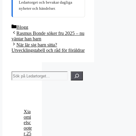
Ledartorget och bevakar dagliga
nyheter och händelser.
Kategorier
Blogg
Rasmus Bonde söker fru 2025 – nu
väntar han barn
När lär sig barn sitta?
Utvecklingstabell och råd för föräldrar
Sök
Xia
omi
elsc
oote
r 25