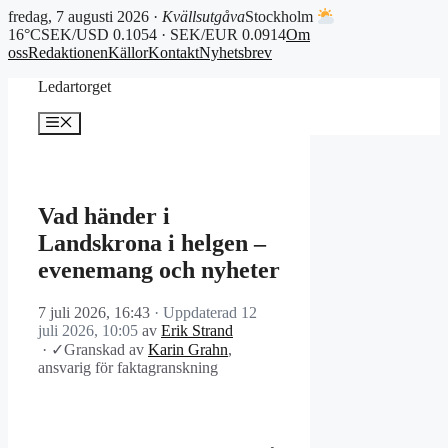
fredag, 7 augusti 2026 ·
Kvällsutgåva
Stockholm
16°C
SEK/USD 0.1054 · SEK/EUR 0.0914
Om
oss
Redaktionen
Källor
Kontakt
Nyhetsbrev
Hoppa
Ledartorget
till
innehåll
Meny
Vad händer i
Landskrona i helgen –
evenemang och nyheter
7 juli 2026, 16:43
· Uppdaterad
12
juli 2026, 10:05
av
Erik Strand
·
✓
Granskad av
Karin Grahn
,
ansvarig för faktagranskning