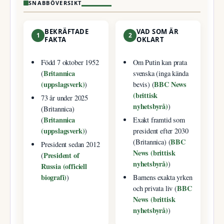
SNABBÖVERSIKT
BEKRÄFTADE
VAD SOM ÄR
1
2
FAKTA
OKLART
Född 7 oktober 1952
Om Putin kan prata
Britannica
(
svenska (inga kända
(uppslagsverk)
BBC News
)
bevis) (
(brittisk
73 år under 2025
nyhetsbyrå)
)
(Britannica)
Britannica
(
Exakt framtid som
(uppslagsverk)
)
president efter 2030
BBC
(Britannica) (
President sedan 2012
News (brittisk
President of
(
nyhetsbyrå)
)
Russia (officiell
biografi)
)
Barnens exakta yrken
BBC
och privata liv (
News (brittisk
nyhetsbyrå)
)