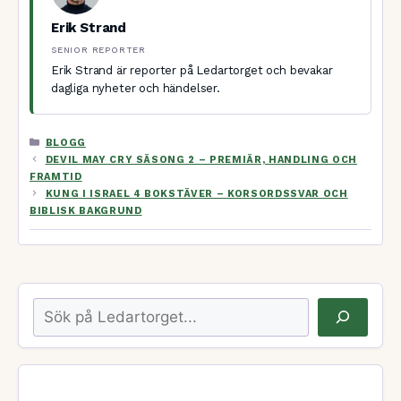
Erik Strand
SENIOR REPORTER
Erik Strand är reporter på Ledartorget och bevakar
dagliga nyheter och händelser.
KATEGORIER
BLOGG
DEVIL MAY CRY SÄSONG 2 – PREMIÄR, HANDLING OCH
FRAMTID
KUNG I ISRAEL 4 BOKSTÄVER – KORSORDSSVAR OCH
BIBLISK BAKGRUND
Sök