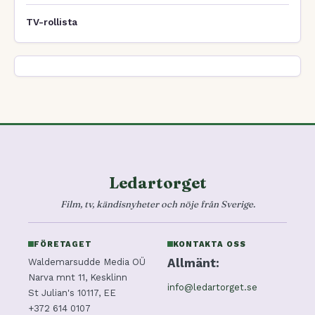
TV-rollista
Ledartorget
Film, tv, kändisnyheter och nöje från Sverige.
FÖRETAGET
KONTAKTA OSS
Allmänt:
Waldemarsudde Media OÜ
Narva mnt 11, Kesklinn
info@ledartorget.se
St Julian's 10117, EE
+372 614 0107