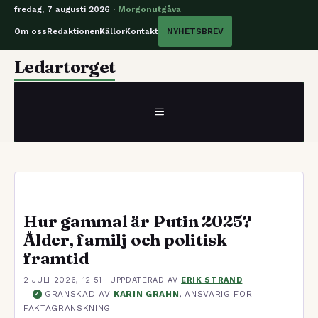
fredag, 7 augusti 2026 ·
Morgonutgåva
Om oss
Redaktionen
Källor
Kontakt
NYHETSBREV
Hoppa
Ledartorget
till
innehåll
MENY
Hur gammal är Putin 2025?
Ålder, familj och politisk
framtid
2 JULI 2026, 12:51
· UPPDATERAD
AV
ERIK STRAND
·
GRANSKAD AV
KARIN GRAHN
, ANSVARIG FÖR
✓
FAKTAGRANSKNING