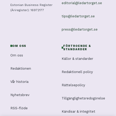
editorial@ledartorget.se
Estonian Business Register
(Äriregister): 16972177
tips@ledartorget.se
press@ledartorget.se
OM OSS
FÖRTROENDE &
STANDARDER
Om oss
Källor & standarder
Redaktionen
Redaktionell policy
Vår historia
Rättelsepolicy
Nyhetsbrev
Tillgänglighetsredogörelse
RSS-flöde
Kändisar & integritet