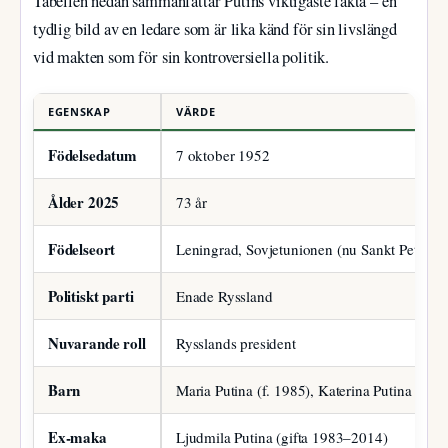
Tabellen nedan sammanfattar Putins viktigaste fakta – en
tydlig bild av en ledare som är lika känd för sin livslängd
vid makten som för sin kontroversiella politik.
EGENSKAP
VÄRDE
Födelsedatum
7 oktober 1952
Ålder 2025
73 år
Födelseort
Leningrad, Sovjetunionen (nu Sankt Petersb
Politiskt parti
Enade Ryssland
Nuvarande roll
Rysslands president
Barn
Maria Putina (f. 1985), Katerina Putina (f. 1
Ex-maka
Ljudmila Putina (gifta 1983–2014)