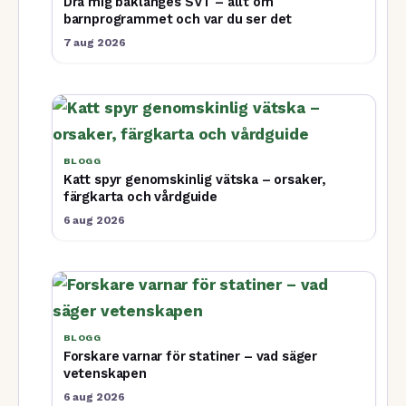
Dra mig baklänges SVT – allt om
barnprogrammet och var du ser det
7 aug 2026
BLOGG
Katt spyr genomskinlig vätska – orsaker,
färgkarta och vårdguide
6 aug 2026
BLOGG
Forskare varnar för statiner – vad säger
vetenskapen
6 aug 2026