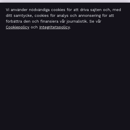
Vi använder nödvändiga cookies för att driva sajten och, med
Integritetspolicy
ditt samtycke, cookies för analys och annonsering för att
förbättra den och finansiera vår journalistik. Se vår
Cookiepolicy
och
Integritetspolicy
.
OM LEDARTORGET I KORTHET
Ledartorget är en oberoende svensk digital nyhetssajt
med fokus på film, tv, kultur och nöjesnyheter. Varje
artikel har en namngiven byline, granskas av en redaktör
och faktagranskas innan publicering.
Vi rättar misstag skyndsamt. Allmänna förfrågningar:
info@ledartorget.se
.
ledartorget.se drivs av Waldemarsudde Media OÜ
(Estonian Business Register (Äriregister): 16972177).
© 2026 ledartorget.se ·
WorldRSS
·