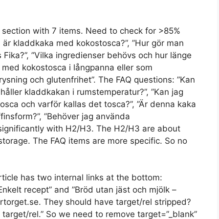
 section with 7 items. Need to check for >85%
d är kladdkaka med kokostosca?”, ”Hur gör man
Fika?”, ”Vilka ingredienser behövs och hur länge
t med kokostosca i långpanna eller som
 frysning och glutenfrihet”. The FAQ questions: ”Kan
 håller kladdkakan i rumstemperatur?”, ”Kan jag
tosca och varför kallas det tosca?”, ”Är denna kaka
uffinsform?”, ”Behöver jag använda
significantly with H2/H3. The H2/H3 are about
s, storage. The FAQ items are more specific. So no
rticle has two internal links at the bottom:
nkelt recept” and ”Bröd utan jäst och mjölk –
artorget.se. They should have target/rel stripped?
ip target/rel.” So we need to remove target=”_blank”