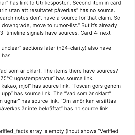
nar” has link to Utrikesposten. Second item in card
in utan att resultatet påverkas” has no source.
earch notes don’t have a source for that claim. So
 downgrade, move to rumor-list.” But it’s already
 3: timeline signals have sources. Card 4: next
 unclear” sections later (n24-clarity) also have
e has
ad som är oklart. The items there have sources?
175°C ugnstemperatur” has source link.
, kakao, mjöl” has source link. ”Toscan görs genom
a upp” has source link. The ”Vad som är oklart”
an ugnar” has source link. ”Om smör kan ersättas
åverkas är inte bekräftat” has no source link.
erified_facts array is empty (input shows ”Verified