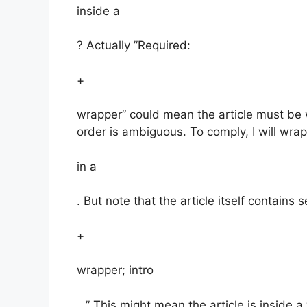
inside a
? Actually ”Required:
+
wrapper” could mean the article must be 
order is ambiguous. To comply, I will wrap
in a
. But note that the article itself contains 
+
wrapper; intro
…” This might mean the article is inside a 