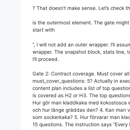
? That doesn’t make sense. Let’s check th
is the outermost element. The gate might
start with
”, I will not add an outer wrapper. I’ll ass
wrapper. The snapshot block, stats line, ta
I’ll proceed.
Gate 2: Contract coverage. Must cover al
must_cover_questions: 5? Actually in exec
content plan includes a list of top quest
is covered as H2 or H3. The top question
Hur gör man kladdkaka med kokostosca enl
och hur länge gräddas den? 4. Kan man va
som sockerkaka? 5. Hur förvarar man klad
15 questions. The instruction says ”Ever