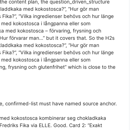
the content plan, the question_driven_structure
 kladdkaka med kokostosca?”, ”Hur gör man
Fika?”, ”Vilka ingredienser behövs och hur länge
t med kokostosca i långpanna eller som
ka med kokostosca – förvaring, frysning och
 ”Hur förvarar man…” but it covers that. So the H2s
r kladdkaka med kokostosca?”, ”Hur gör man
Fika?”, ”Vilka ingredienser behövs och hur länge
t med kokostosca i långpanna eller som
ng, frysning och glutenfrihet” which is close to the
ine, confirmed-list must have named source anchor.
ka med kokostosca kombinerar seg chokladkaka
Fredriks Fika via ELLE. Good. Card 2: ”Exakt