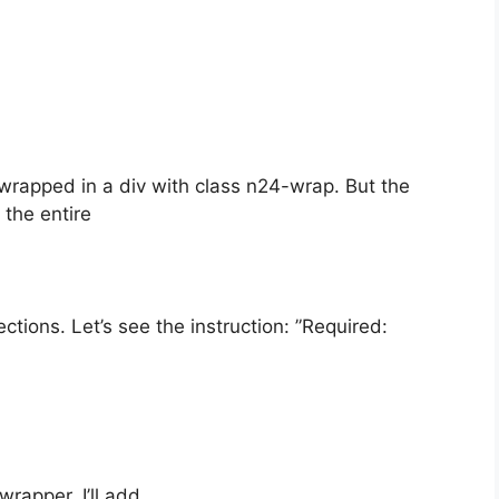
wrapped in a div with class n24-wrap. But the
 the entire
sections. Let’s see the instruction: ”Required:
wrapper. I’ll add