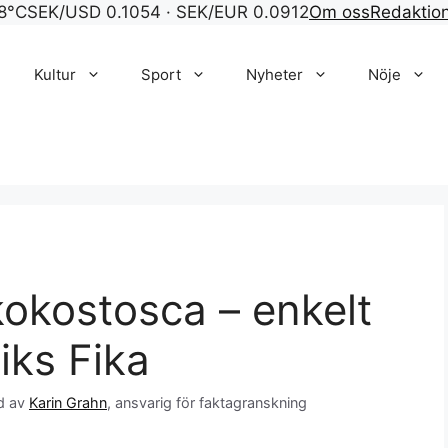
8°C
SEK/USD 0.1054 · SEK/EUR 0.0912
Om oss
Redaktio
Kultur
Sport
Nyheter
Nöje
okostosca – enkelt
iks Fika
d av
Karin Grahn
, ansvarig för faktagranskning