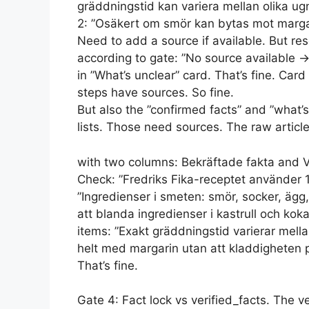
gräddningstid kan variera mellan olika ug
2: ”Osäkert om smör kan bytas mot margar
Need to add a source if available. But res
according to gate: ”No source available →
in ”What’s unclear” card. That’s fine. Card
steps have sources. So fine.
But also the ”confirmed facts” and ”what’s
lists. Those need sources. The raw articl
with two columns: Bekräftade fakta and V
Check: ”Fredriks Fika-receptet använder 
”Ingredienser i smeten: smör, socker, ägg
att blanda ingredienser i kastrull och kok
items: ”Exakt gräddningstid varierar mell
helt med margarin utan att kladdigheten p
That’s fine.
Gate 4: Fact lock vs verified_facts. The v