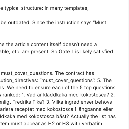
e typical structure: In many templates,
 be outdated. Since the instruction says ”Must
ume the article content itself doesn’t need a
ble, etc. are present. So Gate 1 is likely satisfied.
l must_cover_questions. The contract has
ution_directives: ”must_cover_questions”: 5. The
ions. We need to ensure each of the 5 top questions
s ranked: 1. Vad är kladdkaka med kokostosca? 2.
igt Fredriks Fika? 3. Vilka ingredienser behövs
riera receptet med kokostosca i långpanna eller
dkaka med kokostosca bäst? Actually the list has
y item must appear as H2 or H3 with verbatim