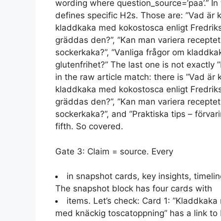
wording where question_source=’paa’.” In 
defines specific H2s. Those are: ”Vad är
kladdkaka med kokostosca enligt Fredriks 
gräddas den?”, ”Kan man variera recepte
sockerkaka?”, ”Vanliga frågor om kladdka
glutenfrihet?” The last one is not exactly
in the raw article match: there is ”Vad ä
kladdkaka med kokostosca enligt Fredriks 
gräddas den?”, ”Kan man variera recepte
sockerkaka?”, and ”Praktiska tips – förvari
fifth. So covered.
Gate 3: Claim = source. Every
in snapshot cards, key insights, timel
The snapshot block has four cards with
items. Let’s check: Card 1: ”Kladdka
med knäckig toscatoppning” has a link to 