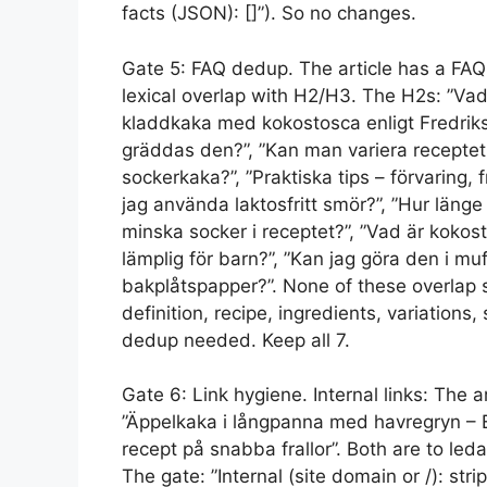
facts (JSON): []”). So no changes.
Gate 5: FAQ dedup. The article has a FAQ
lexical overlap with H2/H3. The H2s: ”Va
kladdkaka med kokostosca enligt Fredriks 
gräddas den?”, ”Kan man variera recepte
sockerkaka?”, ”Praktiska tips – förvaring,
jag använda laktosfritt smör?”, ”Hur länge
minska socker i receptet?”, ”Vad är kokos
lämplig för barn?”, ”Kan jag göra den i m
bakplåtspapper?”. None of these overlap 
definition, recipe, ingredients, variation
dedup needed. Keep all 7.
Gate 6: Link hygiene. Internal links: The a
”Äppelkaka i långpanna med havregryn – E
recept på snabba frallor”. Both are to led
The gate: ”Internal (site domain or /): str