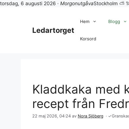
torsdag, 6 augusti 2026 ·
Morgonutgåva
Stockholm ⛅ 1
Hoppa
till
Hem
Blogg
innehåll
Ledartorget
Korsord
Kladdkaka med k
recept från Fredr
22 maj 2026, 04:24
av
Nora Sjöberg
·
✓
Granska