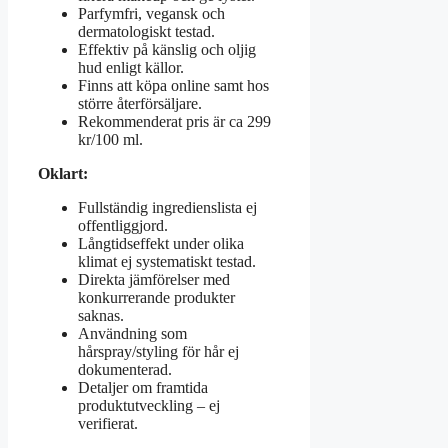
Parfymfri, vegansk och
dermatologiskt testad.
Effektiv på känslig och oljig
hud enligt källor.
Finns att köpa online samt hos
större återförsäljare.
Rekommenderat pris är ca 299
kr/100 ml.
Oklart:
Fullständig ingredienslista ej
offentliggjord.
Långtidseffekt under olika
klimat ej systematiskt testad.
Direkta jämförelser med
konkurrerande produkter
saknas.
Användning som
hårspray/styling för hår ej
dokumenterad.
Detaljer om framtida
produktutveckling – ej
verifierat.