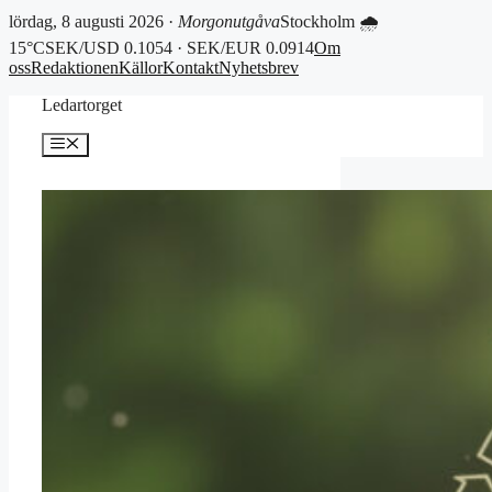
lördag, 8 augusti 2026 ·
Morgonutgåva
Stockholm 🌧
15°C
SEK/USD 0.1054 · SEK/EUR 0.0914
Om
oss
Redaktionen
Källor
Kontakt
Nyhetsbrev
Hoppa
Ledartorget
till
innehåll
Meny