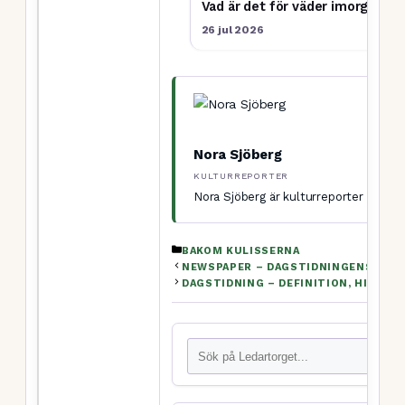
Vad är det för väder imorgon? H
26 jul 2026
Nora Sjöberg
KULTURREPORTER
Nora Sjöberg är kulturreporter på Leda
KATEGORIER
BAKOM KULISSERNA
NEWSPAPER – DAGSTIDNINGENS DEFIN
DAGSTIDNING – DEFINITION, HISTORI
Sök