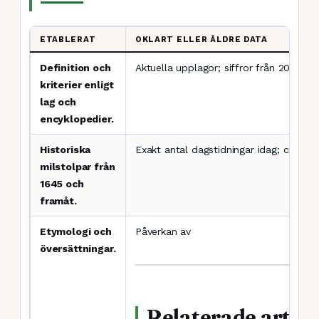
ETABLERAT
OKLART ELLER ÄLDRE DATA
Definition och
Aktuella upplagor; siffror från 2006 f
kriterier enligt
lag och
encyklopedier.
Historiska
Exakt antal dagstidningar idag; cirka 150
milstolpar från
1645 och
framåt.
Etymologi och
Påverkan av
översättningar.
Relaterade artikl