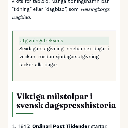
vikits för tabloid. Många tidningsnamn bär
”tidning” eller ”dagblad”, som
Helsingborgs
Dagblad
.
Utgivningsfrekvens
Sexdagarsutgivning innebär sex dagar i
veckan, medan sjudagarsutgivning
täcker alla dagar.
Viktiga milstolpar i
svensk dagspresshistoria
1645
:
Ordinari Post Tijdender
startar.