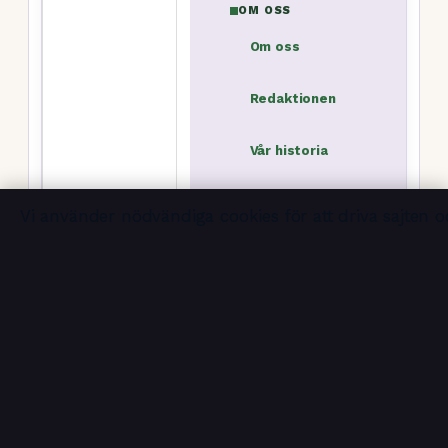
OM OSS
Om oss
Redaktionen
Vår historia
Nyhetsbrev
Vi använder nödvändiga cookies för att driva sajten o
RSS-flöde
Ledartorget är en oberoende svensk 