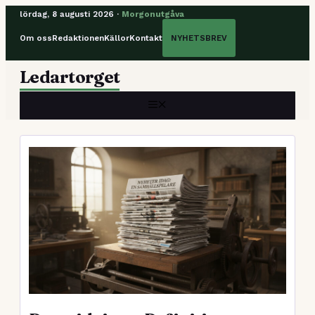
lördag, 8 augusti 2026 ·
Morgonutgåva
Om oss
Redaktionen
Källor
Kontakt
NYHETSBREV
Hoppa
Ledartorget
till
innehåll
MENY