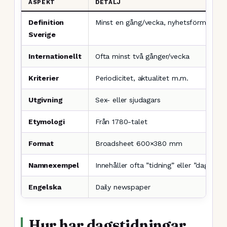
ASPEKT
DETALJ
Definition
Minst en gång/vecka, nyhetsförmedling
Sverige
Internationellt
Ofta minst två gånger/vecka
Kriterier
Periodicitet, aktualitet m.m.
Utgivning
Sex- eller sjudagars
Etymologi
Från 1780-talet
Format
Broadsheet 600×380 mm
Namnexempel
Innehåller ofta ”tidning” eller ”dagblad”
Engelska
Daily newspaper
Hur har dagstidningar