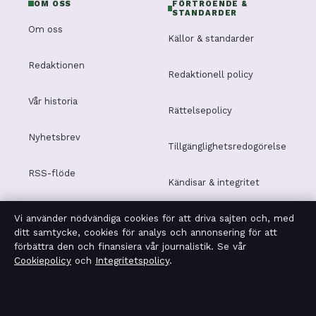
OM OSS
FÖRTROENDE &
STANDARDER
Om oss
Källor & standarder
Redaktionen
Redaktionell policy
Vår historia
Rättelsepolicy
Nyhetsbrev
Tillgänglighetsredogörelse
RSS-flöde
Kändisar & integritet
Vi använder nödvändiga cookies för att driva sajten och, med
Integritetspolicy
ditt samtycke, cookies för analys och annonsering för att
förbättra den och finansiera vår journalistik. Se vår
Cookiepolicy
och
Integritetspolicy
.
OM LEDARTORGET I KORTHET
Ledartorget är en oberoende svensk digital nyhetssajt
med fokus på film, tv, kultur och nöjesnyheter. Varje