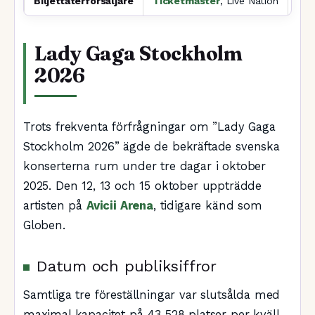
Biljettåterförsäljare
Ticketmaster
, Live Nation
Lady Gaga Stockholm
2026
Trots frekventa förfrågningar om ”Lady Gaga
Stockholm 2026” ägde de bekräftade svenska
konserterna rum under tre dagar i oktober
2025. Den 12, 13 och 15 oktober uppträdde
artisten på
Avicii Arena
, tidigare känd som
Globen.
Datum och publiksiffror
Samtliga tre föreställningar var slutsålda med
maximal kapacitet på 43 528 platser per kväll.