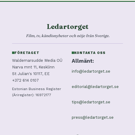
Ledartorget
Film, tv, kändisnyheter och nöje från Sverige.
FÖRETAGET
KONTAKTA OSS
Allmänt:
Waldemarsudde Media OÜ
Narva mnt 11, Kesklinn
info@ledartorget.se
St Julian's 10117, EE
+372 614 0107
editorial@ledartorget.se
Estonian Business Register
(Äriregister): 16972177
tips@ledartorget.se
press@ledartorget.se