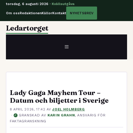
torsdag, 6 augusti 2026 ·
Kvällsutgåva
Om oss
Redaktionen
Källor
Kontakt
NYHETSBREV
Hoppa
Ledartorget
till
innehåll
MENY
Lady Gaga Mayhem Tour –
Datum och biljetter i Sverige
8 APRIL 2026, 17:42
AV
JOEL HOLMBERG
·
GRANSKAD AV
KARIN GRAHN
, ANSVARIG FÖR
✓
FAKTAGRANSKNING