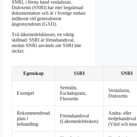
SNRI, i första hand venlafaxin.
Duloxetin (SNRI) har mer begränsad
dokumentation och är i Sverige endast
indikerat vid generaliserat
ångestsyndrom (GAD).
Två läkemedelsklasser, en viktig
skillnad: SSRI är förstahandsval,
medan SNRI används när SSRI inte
räcker.
Egenskap
SSRI
SNRI
Sertralin,
Venlafaxin,
Exempel
Escitalopram,
Duloxetin
Fluoxetin
Rekommenderad
Andra- eller
Förstahandsval
plats i
tredjehandsval
(Läkemedelsboken)
behandling
(Vård och insa