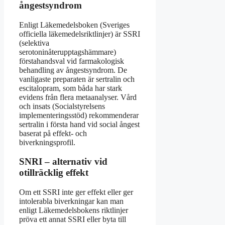
ångestsyndrom
Enligt Läkemedelsboken (Sveriges
officiella läkemedelsriktlinjer) är SSRI
(selektiva
serotoninåterupptagshämmare)
förstahandsval vid farmakologisk
behandling av ångestsyndrom. De
vanligaste preparaten är sertralin och
escitalopram, som båda har stark
evidens från flera metaanalyser. Vård
och insats (Socialstyrelsens
implementeringsstöd) rekommenderar
sertralin i första hand vid social ångest
baserat på effekt- och
biverkningsprofil.
SNRI – alternativ vid
otillräcklig effekt
Om ett SSRI inte ger effekt eller ger
intolerabla biverkningar kan man
enligt Läkemedelsbokens riktlinjer
pröva ett annat SSRI eller byta till