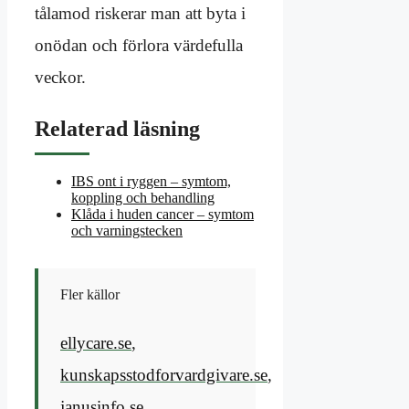
tålamod riskerar man att byta i
onödan och förlora värdefulla
veckor.
Relaterad läsning
IBS ont i ryggen – symtom,
koppling och behandling
Klåda i huden cancer – symtom
och varningstecken
Fler källor
ellycare.se
,
kunskapsstodforvardgivare.se
,
janusinfo.se
,