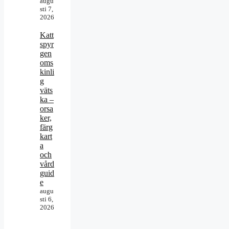
augu
sti 7,
2026
Katt
spyr
gen
oms
kinli
g
väts
ka –
orsa
ker,
färg
kart
a
och
vård
guid
e
augu
sti 6,
2026