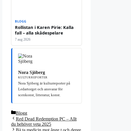
BLOGG
Rollistan i Karen Pirie: Kalla
fall – alla skådespelare
7 aug 2026
Nora Sjöberg
KULTURREPORTER
Nora Sjöberg är kulturreporter på
Ledartorget och ansvarar för
scenkonst, litteratur, konst.
Kategorier
Blogg
Red Dead Redemption PC – Allt
du behöver veta 2025
Bä ta medicin mot ånge t och depre