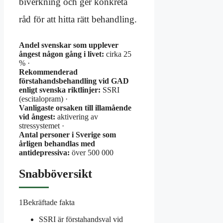
biverkning och ger konkreta
råd för att hitta rätt behandling.
Andel svenskar som upplever
ångest någon gång i livet:
cirka 25
% ·
Rekommenderad
förstahandsbehandling vid GAD
enligt svenska riktlinjer:
SSRI
(escitalopram) ·
Vanligaste orsaken till illamående
vid ångest:
aktivering av
stressystemet ·
Antal personer i Sverige som
årligen behandlas med
antidepressiva:
över 500 000
Snabböversikt
1
Bekräftade fakta
SSRI är förstahandsval vid