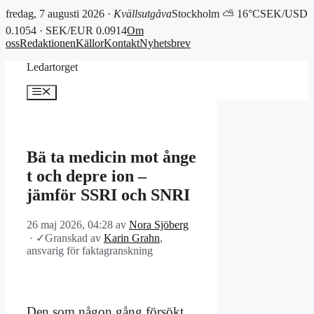
fredag, 7 augusti 2026 ·
Kvällsutgåva
Stockholm ⛅ 16°C
SEK/USD
0.1054 · SEK/EUR 0.0914
Om
oss
Redaktionen
Källor
Kontakt
Nyhetsbrev
Hoppa
Ledartorget
till
innehåll
Meny
Bä ta medicin mot ånge
t och depre ion –
jämför SSRI och SNRI
26 maj 2026, 04:28
av
Nora Sjöberg
·
✓
Granskad av
Karin Grahn
,
ansvarig för faktagranskning
Den som någon gång försökt