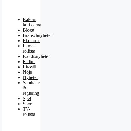
Bakom
kulisserna
Blogg
Branschnyheter
Ekonomi
Filmens
rollista
Kändisnyheter
Kultur
Livsstil
Nöje
Nyheter
Samhälle
&
reglering
Spel
Sport
TV-
rollista