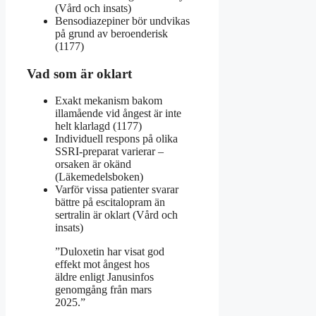
(Vård och insats)
Bensodiazepiner bör undvikas
på grund av beroenderisk
(1177)
Vad som är oklart
Exakt mekanism bakom
illamående vid ångest är inte
helt klarlagd (1177)
Individuell respons på olika
SSRI-preparat varierar –
orsaken är okänd
(Läkemedelsboken)
Varför vissa patienter svarar
bättre på escitalopram än
sertralin är oklart (Vård och
insats)
”Duloxetin har visat god
effekt mot ångest hos
äldre enligt Janusinfos
genomgång från mars
2025.”