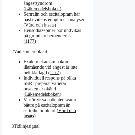
ångestsyndrom
(
Läkemedelsboken
)
Sertralin och escitalopram har
bäst evidens enligt metaanalyser
(
Vård och insats
)
Bensodiazepiner bör undvikas
på grund av beroenderisk
(
1177
)
2
Vad som är oklart
Exakt mekanism bakom
illamående vid ångest är inte
helt klarlagd (
1177
)
Individuell respons på olika
SSRI-preparat varierar –
orsaken är okänd
(
Läkemedelsboken
)
Varför vissa patienter svarar
bättre på escitalopram än
sertralin är oklart (
Vård och
insats
)
3
Tidlinjesignal