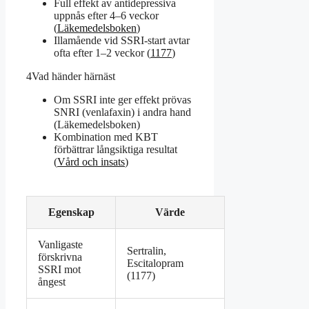
Full effekt av antidepressiva
uppnås efter 4–6 veckor
(
Läkemedelsboken
)
Illamående vid SSRI-start avtar
ofta efter 1–2 veckor (
1177
)
4
Vad händer härnäst
Om SSRI inte ger effekt prövas
SNRI (venlafaxin) i andra hand
(Läkemedelsboken)
Kombination med KBT
förbättrar långsiktiga resultat
(
Vård och insats
)
Egenskap
Värde
Vanligaste
Sertralin,
förskrivna
Escitalopram
SSRI mot
(1177)
ångest