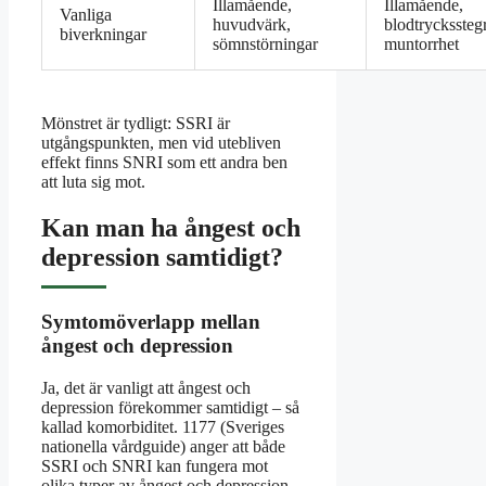
Illamående,
Illamående,
Vanliga
huvudvärk,
blodtryckssteg
biverkningar
sömnstörningar
muntorrhet
Mönstret är tydligt: SSRI är
utgångspunkten, men vid utebliven
effekt finns SNRI som ett andra ben
att luta sig mot.
Kan man ha ångest och
depression samtidigt?
Symtomöverlapp mellan
ångest och depression
Ja, det är vanligt att ångest och
depression förekommer samtidigt – så
kallad komorbiditet. 1177 (Sveriges
nationella vårdguide) anger att både
SSRI och SNRI kan fungera mot
olika typer av ångest och depression.