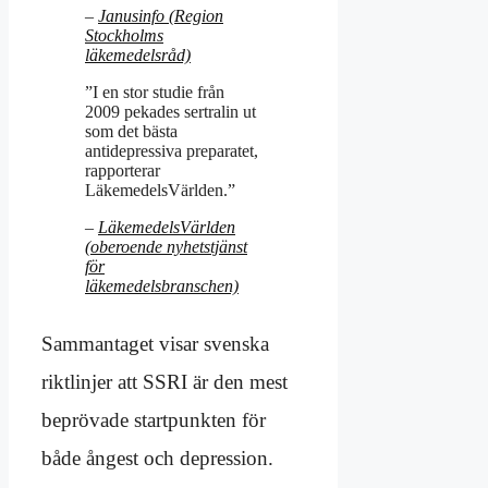
–
Janusinfo (Region
Stockholms
läkemedelsråd)
”I en stor studie från
2009 pekades sertralin ut
som det bästa
antidepressiva preparatet,
rapporterar
LäkemedelsVärlden.”
–
LäkemedelsVärlden
(oberoende nyhetstjänst
för
läkemedelsbranschen)
Sammantaget visar svenska
riktlinjer att SSRI är den mest
beprövade startpunkten för
både ångest och depression.