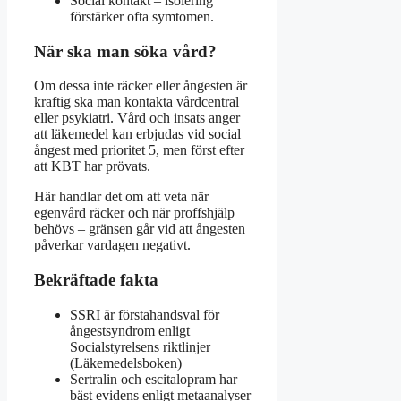
Social kontakt – isolering
förstärker ofta symtomen.
När ska man söka vård?
Om dessa inte räcker eller ångesten är
kraftig ska man kontakta vårdcentral
eller psykiatri. Vård och insats anger
att läkemedel kan erbjudas vid social
ångest med prioritet 5, men först efter
att KBT har prövats.
Här handlar det om att veta när
egenvård räcker och när proffshjälp
behövs – gränsen går vid att ångesten
påverkar vardagen negativt.
Bekräftade fakta
SSRI är förstahandsval för
ångestsyndrom enligt
Socialstyrelsens riktlinjer
(Läkemedelsboken)
Sertralin och escitalopram har
bäst evidens enligt metaanalyser